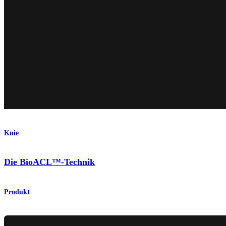
Knie
Die BioACL™-Technik
Produkt