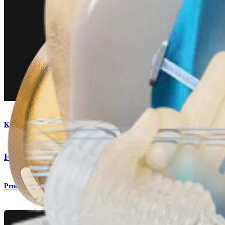
Knie
®
®
FiberTag
-TightRope
-Implantat
Produkt