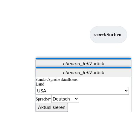
search
Suchen
chevron_left
Zurück
Anwendungen
chevron_left
Zurück
Vet Systems
OrthoPedia Patient
SAP
Standort/Sprache aktualisieren
Land
Supplier Portal
Synergy-Bildgebung und -Resektion
Sprache*
Aktualisieren