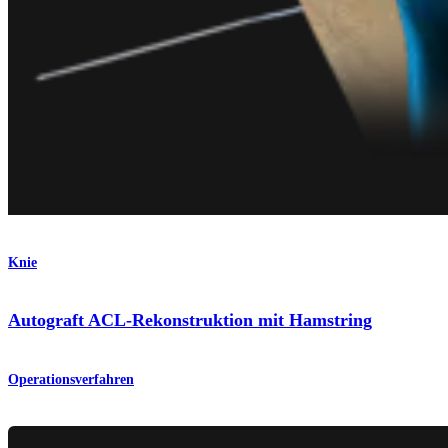
Knie
Autograft ACL-Rekonstruktion mit Hamstring
Operationsverfahren