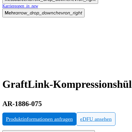
Karriere
open_in_new
Mehr
arrow_drop_down
chevron_right
GraftLink-Kompressionshül
AR-1886-075
Produktinformationen anfragen
eDFU ansehen