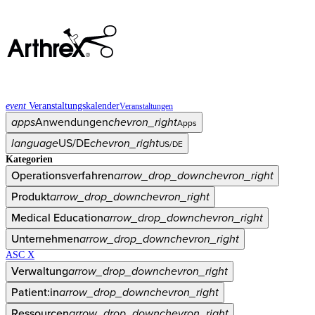
event
Veranstaltungskalender
Veranstaltungen
apps
Anwendungen
chevron_right
Apps
language
US/DE
chevron_right
US/DE
Kategorien
Operationsverfahren
arrow_drop_down
chevron_right
Produkt
arrow_drop_down
chevron_right
Medical Education
arrow_drop_down
chevron_right
Unternehmen
arrow_drop_down
chevron_right
ASC X
Verwaltung
arrow_drop_down
chevron_right
Patient:in
arrow_drop_down
chevron_right
Ressourcen
arrow_drop_down
chevron_right