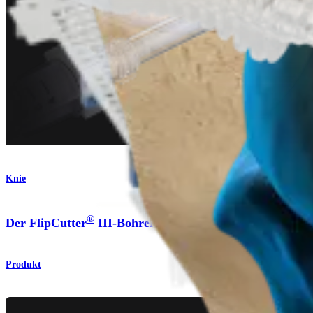
Knie
®
Der FlipCutter
III-Bohrer
Produkt