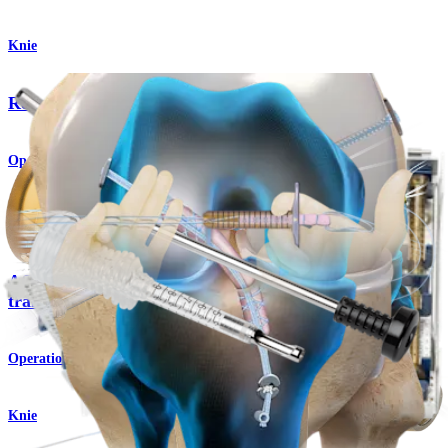
Knie
Rekonstruktion des hinteren Kreuzbands (PCL)
Operationsverfahren
Knie
ACL-Rekonstruktion mit Quadrizepssehnen-
transplantat
Operationsverfahren
Knie