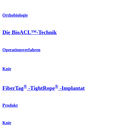
Orthobiologie
Die BioACL™-Technik
Operationsverfahren
Knie
®
®
FiberTag
-TightRope
-Implantat
Produkt
Knie