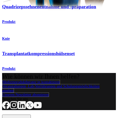
Quadrizepssehnenentnahme und -präparation
Produkt
Knie
Transplantatkompressionshülsenset
Produkt
Wie können wir Ihnen helfen?
Medizinproduktberater:in kontaktieren
Veranstaltungen, Lab-Vorführungen und Schulungsmöglichkeiten
ansehen
Unseren Newsletter abonnieren
Besuchen Sie uns