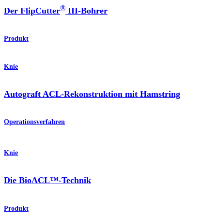
®
Der FlipCutter
III-Bohrer
Produkt
Knie
Autograft ACL-Rekonstruktion mit Hamstring
Operationsverfahren
Knie
Die BioACL™-Technik
Produkt