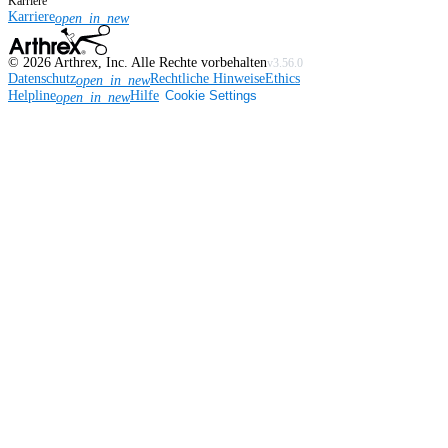
Karriere
Karriere
open_in_new
©
2026
Arthrex, Inc. Alle Rechte vorbehalten
v3.56.0
Datenschutz
Rechtliche Hinweise
Ethics
open_in_new
Helpline
Hilfe
Cookie Settings
open_in_new