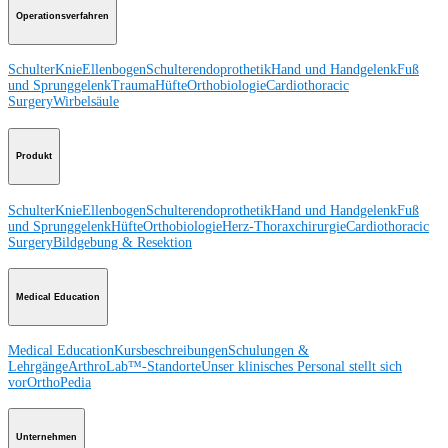
Operationsverfahren
Schulter
Knie
Ellenbogen
Schulterendoprothetik
Hand und Handgelenk
Fuß
und Sprunggelenk
Trauma
Hüfte
Orthobiologie
Cardiothoracic
Surgery
Wirbelsäule
Produkt
Schulter
Knie
Ellenbogen
Schulterendoprothetik
Hand und Handgelenk
Fuß
und Sprunggelenk
Hüfte
Orthobiologie
Herz-Thoraxchirurgie
Cardiothoracic
Surgery
Bildgebung & Resektion
Medical Education
Medical Education
Kursbeschreibungen
Schulungen &
Lehrgänge
ArthroLab™-Standorte
Unser klinisches Personal stellt sich
vor
OrthoPedia
Unternehmen