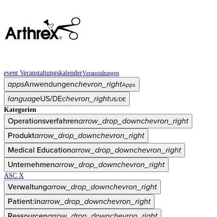
event
Veranstaltungskalender
Veranstaltungen
apps
Anwendungen
chevron_right
Apps
language
US/DE
chevron_right
US/DE
Kategorien
Operationsverfahren
arrow_drop_down
chevron_right
Produkt
arrow_drop_down
chevron_right
Medical Education
arrow_drop_down
chevron_right
Unternehmen
arrow_drop_down
chevron_right
ASC X
Verwaltung
arrow_drop_down
chevron_right
Patient:in
arrow_drop_down
chevron_right
Ressourcen
arrow_drop_down
chevron_right