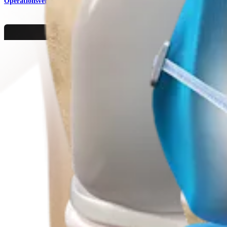
Operationsverfahren
Schulter
BicepsButton™-Implantatsysteme