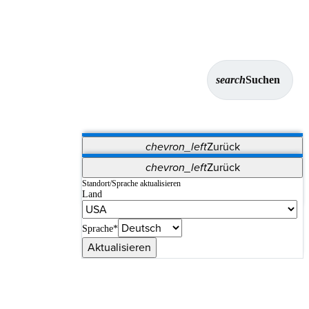
search
Suchen
chevron_left
Zurück
Anwendungen
chevron_left
Zurück
Vet Systems
OrthoPedia Patient
SAP
Standort/Sprache aktualisieren
Land
Supplier Portal
Synergy-Bildgebung und -Resektion
Sprache*
Aktualisieren