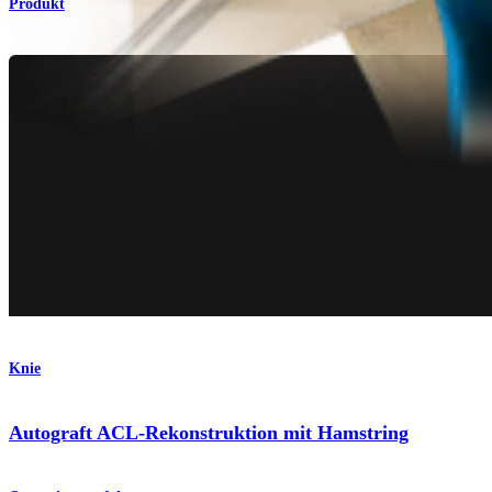
Produkt
Knie
Autograft ACL-Rekonstruktion mit Hamstring