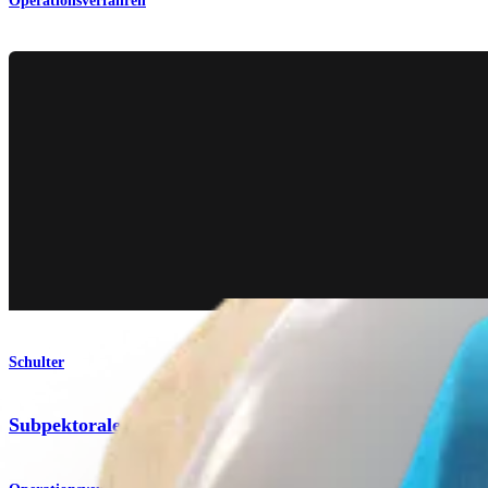
Operationsverfahren
Schulter
Subpektorale BicepsButton™-Tenodesetechnik