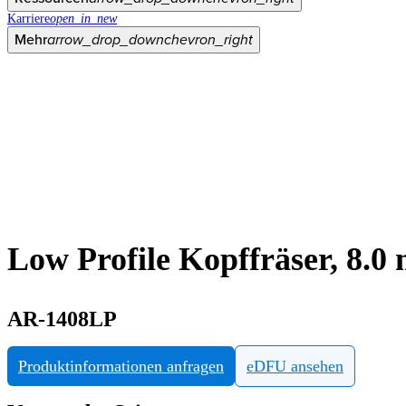
Karriere
open_in_new
Mehr
arrow_drop_down
chevron_right
Low Profile Kopffräser, 8.0 
AR-1408LP
Produktinformationen anfragen
eDFU ansehen