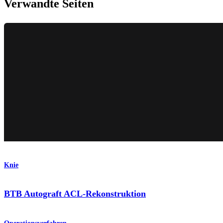
Verwandte Seiten
Knie
BTB Autograft ACL-Rekonstruktion