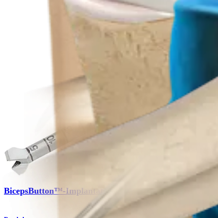
Produkt
Ellenbogen
BicepsButton™-Implantatsysteme