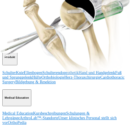
Operationsverfahren
Schulter
Knie
Ellenbogen
Schulterendoprothetik
Hand und Handgelenk
Fuß
und Sprunggelenk
Trauma
Hüfte
Orthobiologie
Cardiothoracic
Surgery
Wirbelsäule
Produkt
Schulter
Knie
Ellenbogen
Schulterendoprothetik
Hand und Handgelenk
Fuß
und Sprunggelenk
Hüfte
Orthobiologie
Herz-Thoraxchirurgie
Cardiothoracic
Surgery
Bildgebung & Resektion
Medical Education
Medical Education
Kursbeschreibungen
Schulungen &
Lehrgänge
ArthroLab™-Standorte
Unser klinisches Personal stellt sich
vor
OrthoPedia