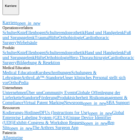
Karriere
Karriere
open_in_new
Operationsverfahren
Schulter
Knie
Ellenbogen
Schulterendoprothetik
Hand und Handgelenk
Fuß
und Sprunggelenk
Trauma
Hüfte
Orthobiologie
Cardiothoracic
Surgery
Wirbelsäule
Produkt
Schulter
Knie
Ellenbogen
Schulterendoprothetik
Hand und Handgelenk
Fuß
und Sprunggelenk
Hüfte
Orthobiologie
Herz-Thoraxchirurgie
Cardiothoracic
Surgery
Bildgebung & Resektion
Medical Education
Medical Education
Kursbeschreibungen
Schulungen &
Lehrgänge
ArthroLab™-Standorte
Unser klinisches Personal stellt sich
vor
OrthoPedia
Unternehmen
Unternehmen
Über uns
Community Events
Globale Offenlegung der
Lieferkette
Standorte
Förderung
Produktsicherheit
Risikomanagement &
Compliance
Virtual Patent Marking
Newsroom
SBA Support
open_in_new
Ressourcen
Kodierungs-Hotline
eDFUs (Instructions for Use)
Global
open_in_new
Enterprise Labeling System (GELS)
Unique Device Identifier
(UDI)
Exhibit-Congress & Workshop Requests
Rep
open_in_new
Site
The Arthrex Surgeon App
open_in_new
Patient:in
Allgemeine