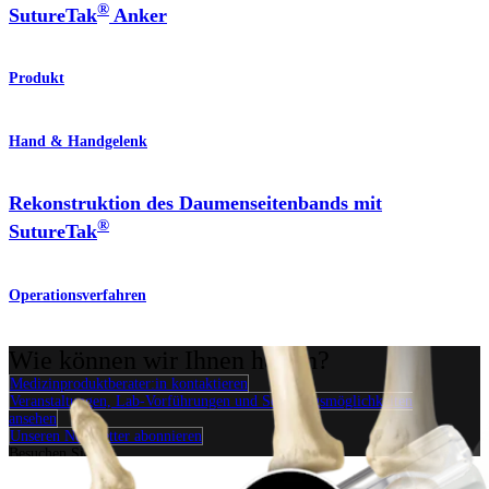
®
SutureTak
Anker
Produkt
Hand & Handgelenk
Rekonstruktion des Daumenseitenbands mit
®
SutureTak
Operationsverfahren
Wie können wir Ihnen helfen?
Medizinproduktberater:in kontaktieren
Veranstaltungen, Lab-Vorführungen und Schulungsmöglichkeiten
ansehen
Unseren Newsletter abonnieren
Besuchen Sie uns