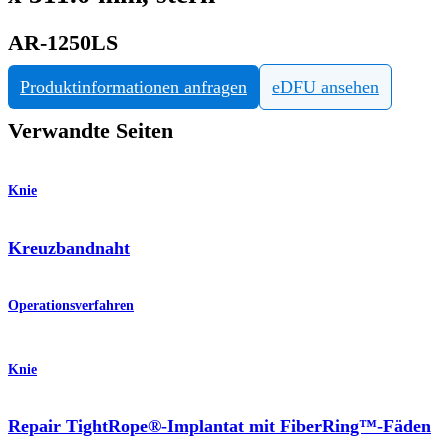
AR-1250LS
Produktinformationen anfragen
eDFU ansehen
Verwandte Seiten
Knie
Kreuzbandnaht
Operationsverfahren
Knie
Repair TightRope®-Implantat mit FiberRing™-Fäden