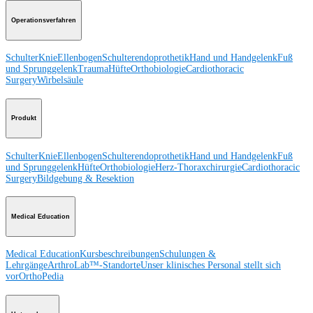
Operationsverfahren
Schulter
Knie
Ellenbogen
Schulterendoprothetik
Hand und Handgelenk
Fuß
und Sprunggelenk
Trauma
Hüfte
Orthobiologie
Cardiothoracic
Surgery
Wirbelsäule
Produkt
Schulter
Knie
Ellenbogen
Schulterendoprothetik
Hand und Handgelenk
Fuß
und Sprunggelenk
Hüfte
Orthobiologie
Herz-Thoraxchirurgie
Cardiothoracic
Surgery
Bildgebung & Resektion
Medical Education
Medical Education
Kursbeschreibungen
Schulungen &
Lehrgänge
ArthroLab™-Standorte
Unser klinisches Personal stellt sich
vor
OrthoPedia