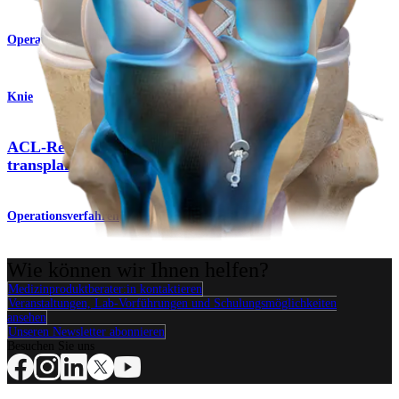
Operationsverfahren
Knie
ACL-Rekonstruktion mit Quadrizepssehnen-
transplantat
Operationsverfahren
Wie können wir Ihnen helfen?
Medizinproduktberater:in kontaktieren
Veranstaltungen, Lab-Vorführungen und Schulungsmöglichkeiten
ansehen
Unseren Newsletter abonnieren
Besuchen Sie uns