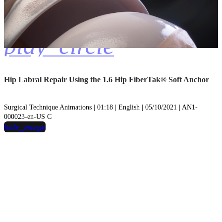
play_circle
Hip Labral Repair Using the 1.6 Hip FiberTak® Soft Anchor
Surgical Technique Animations | 01:18 | English | 05/10/2021 | AN1-
000023-en-US C
hide_image