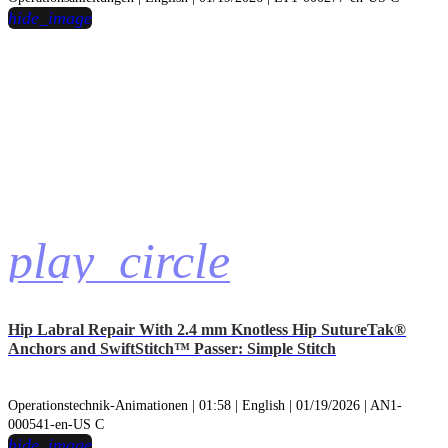
hide_image
play_circle
Hip Labral Repair With 2.4 mm Knotless Hip SutureTak®
Anchors and SwiftStitch™ Passer: Simple Stitch
Operationstechnik-Animationen | 01:58 | English | 01/19/2026 | AN1-
000541-en-US C
hide_image