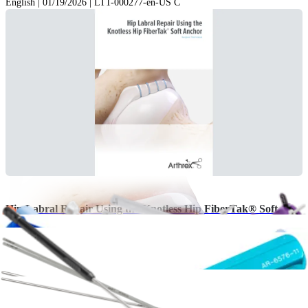
English | 01/19/2026 | LT1-000277-en-US C
Hip Labral Repair Using the Knotless Hip FiberTak® Soft
Anchor
English | 10/01/2024 | LT1-000003-en-US F