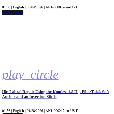
01:58 | English | 05/04/2026 | AN1-000022-en-US D
hide_image
play_circle
Hip Labral Repair Using the Knotless 1.8 Hip FiberTak® Soft
Anchor and an Inversion Stitch
01:56 | English | 01/28/2026 | AN1-000217-en-US E