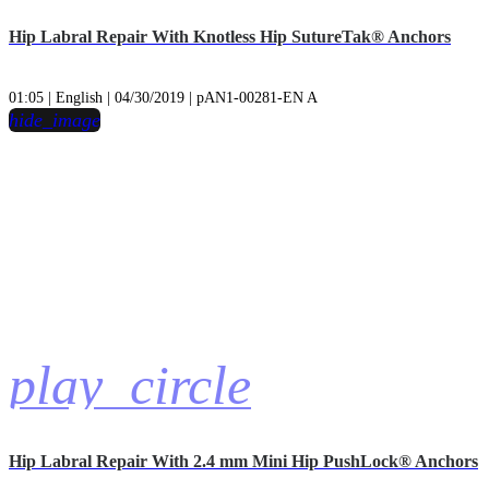
Hip Labral Repair With Knotless Hip SutureTak® Anchors
01:05 | English | 04/30/2019 | pAN1-00281-EN A
hide_image
play_circle
Hip Labral Repair With 2.4 mm Mini Hip PushLock® Anchors