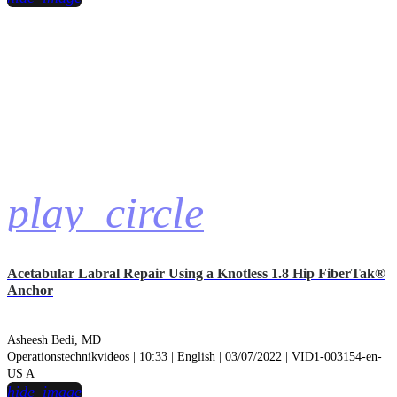
play_circle
Acetabular Labral Repair Using a Knotless 1.8 Hip FiberTak®
Anchor
Asheesh Bedi, MD
Operationstechnikvideos | 10:33 | English | 03/07/2022 | VID1-003154-en-
US A
hide_image