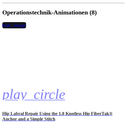
Operationstechnik-Animationen (8)
hide_image
play_circle
Hip Labral Repair Using the 1.8 Knotless Hip FiberTak®
Anchor and a Simple Stitch