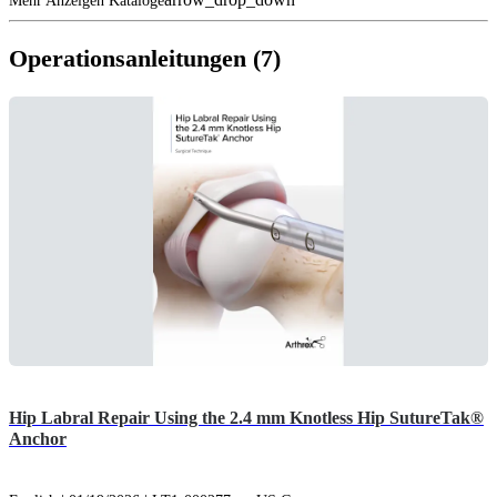
Mehr Anzeigen Kataloge
Operationsanleitungen (7)
Hip Labral Repair Using the 2.4 mm Knotless Hip SutureTak®
Anchor