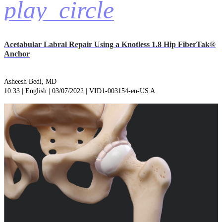
play_circle
Acetabular Labral Repair Using a Knotless 1.8 Hip FiberTak®
Anchor
Asheesh Bedi, MD
10:33 | English | 03/07/2022 | VID1-003154-en-US A
play_circle