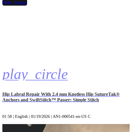
hide_image
play_circle
Hip Labral Repair With 2.4 mm Knotless Hip SutureTak®
Anchors and SwiftStitch™ Passer: Simple Stitch
01:58 | English | 01/19/2026 | AN1-000541-en-US C