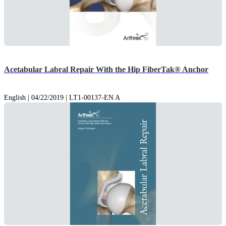
Acetabular Labral Repair With the Hip FiberTak® Anchor
English | 04/22/2019 | LT1-00137-EN A