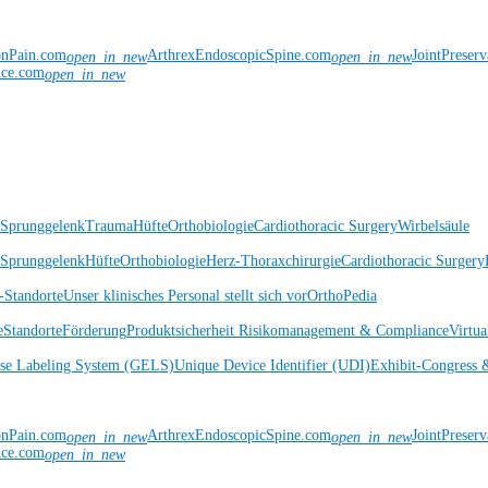
onPain.com
ArthrexEndoscopicSpine.com
JointPreser
open_in_new
open_in_new
nce.com
open_in_new
 Sprunggelenk
Trauma
Hüfte
Orthobiologie
Cardiothoracic Surgery
Wirbelsäule
 Sprunggelenk
Hüfte
Orthobiologie
Herz-Thoraxchirurgie
Cardiothoracic Surgery
Standorte
Unser klinisches Personal stellt sich vor
OrthoPedia
e
Standorte
Förderung
Produktsicherheit
Risikomanagement & Compliance
Virtua
ise Labeling System (GELS)
Unique Device Identifier (UDI)
Exhibit-Congress 
onPain.com
ArthrexEndoscopicSpine.com
JointPreser
open_in_new
open_in_new
nce.com
open_in_new