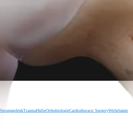
 Sprunggelenk
Trauma
Hüfte
Orthobiologie
Cardiothoracic Surgery
Wirbelsäule