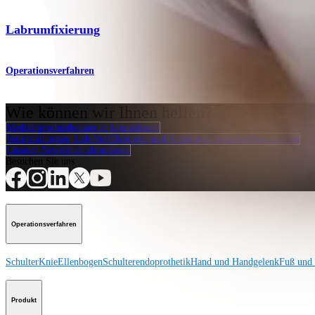
Labrumfixierung
Operationsverfahren
Wie können wir Ihnen helfen?
Medizinproduktberater:in kontaktieren
Veranstaltungen, Lab-Vorführungen und Schulungsmöglichkeiten ansehen
Unseren Newsletter abonnieren
Besuchen Sie uns
Operationsverfahren
Schulter
Knie
Ellenbogen
Schulterendoprothetik
Hand und Handgelenk
Fuß und
Produkt