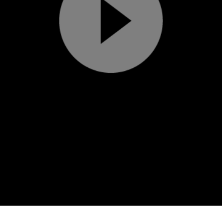
Play
Video