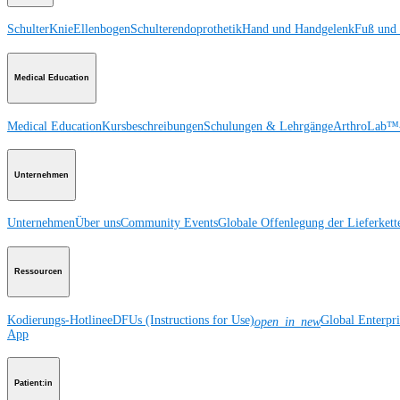
Schulter
Knie
Ellenbogen
Schulterendoprothetik
Hand und Handgelenk
Fuß und
Medical Education
Medical Education
Kursbeschreibungen
Schulungen & Lehrgänge
ArthroLab™-
Unternehmen
Unternehmen
Über uns
Community Events
Globale Offenlegung der Lieferkett
Ressourcen
Kodierungs-Hotline
eDFUs (Instructions for Use)
Global Enterpr
open_in_new
App
Patient:in