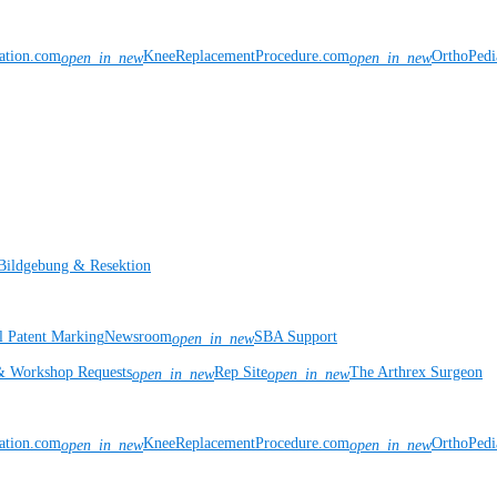
vation.com
KneeReplacementProcedure.com
OrthoPedi
open_in_new
open_in_new
Bildgebung & Resektion
l Patent Marking
Newsroom
SBA Support
open_in_new
& Workshop Requests
Rep Site
The Arthrex Surgeon
open_in_new
open_in_new
vation.com
KneeReplacementProcedure.com
OrthoPedi
open_in_new
open_in_new