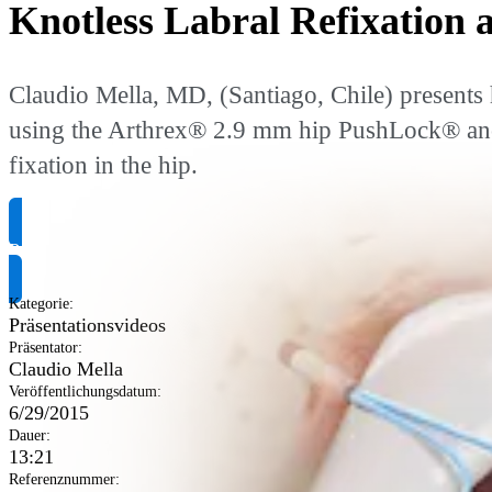
Knotless Labral Refixation 
Claudio Mella, MD, (Santiago, Chile) presents h
using the Arthrex® 2.9 mm hip PushLock® ancho
fixation in the hip.
Produktinformationen anfragen
Kategorie
:
Präsentationsvideos
Präsentator
:
Claudio Mella
Veröffentlichungsdatum
:
6/29/2015
Dauer
:
13:21
Referenznummer
: