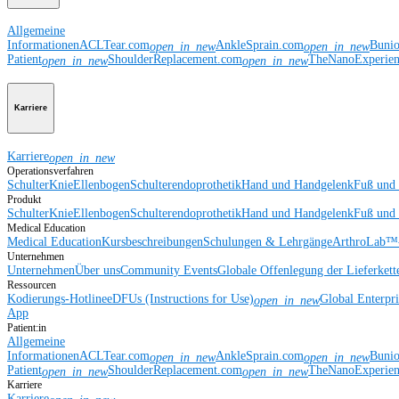
Allgemeine
Informationen
ACLTear.com
AnkleSprain.com
Buni
open_in_new
open_in_new
Patient
ShoulderReplacement.com
TheNanoExperie
open_in_new
open_in_new
Karriere
Karriere
open_in_new
Operationsverfahren
Schulter
Knie
Ellenbogen
Schulterendoprothetik
Hand und Handgelenk
Fuß und
Produkt
Schulter
Knie
Ellenbogen
Schulterendoprothetik
Hand und Handgelenk
Fuß und
Medical Education
Medical Education
Kursbeschreibungen
Schulungen & Lehrgänge
ArthroLab™-
Unternehmen
Unternehmen
Über uns
Community Events
Globale Offenlegung der Lieferkett
Ressourcen
Kodierungs-Hotline
eDFUs (Instructions for Use)
Global Enterpr
open_in_new
App
Patient:in
Allgemeine
Informationen
ACLTear.com
AnkleSprain.com
Buni
open_in_new
open_in_new
Patient
ShoulderReplacement.com
TheNanoExperie
open_in_new
open_in_new
Karriere
Karriere