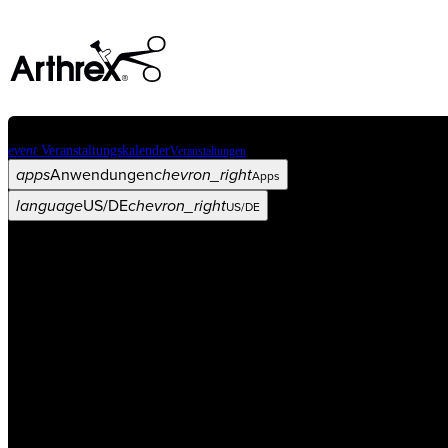
event
Veranstaltungskalender
Veranstaltungen
apps
Anwendungen
chevron_right
Apps
language
US/DE
chevron_right
US/DE
Kategorien
Operationsverfahren
arrow_drop_down
chevron_right
Produkt
arrow_drop_down
chevron_right
Medical Education
arrow_drop_down
chevron_right
Unternehmen
arrow_drop_down
chevron_right
ASC X
Verwaltung
arrow_drop_down
chevron_right
Patient:in
arrow_drop_down
chevron_right