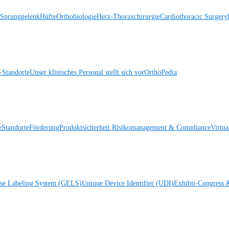
 Sprunggelenk
Hüfte
Orthobiologie
Herz-Thoraxchirurgie
Cardiothoracic Surgery
Standorte
Unser klinisches Personal stellt sich vor
OrthoPedia
e
Standorte
Förderung
Produktsicherheit
Risikomanagement & Compliance
Virtua
ise Labeling System (GELS)
Unique Device Identifier (UDI)
Exhibit-Congress 