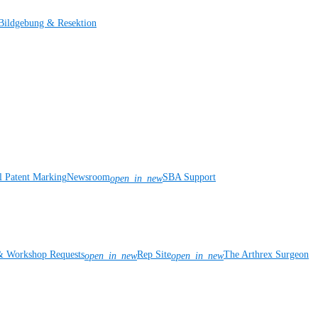
Bildgebung & Resektion
l Patent Marking
Newsroom
SBA Support
open_in_new
& Workshop Requests
Rep Site
The Arthrex Surgeon
open_in_new
open_in_new