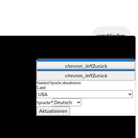
search
Suchen
chevron_left
Zurück
Anwendungen
chevron_left
Zurück
Vet Systems
OrthoPedia Patient
SAP
Standort/Sprache aktualisieren
Land
Supplier Portal
Synergy-Bildgebung und -Resektion
Sprache*
Aktualisieren