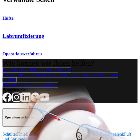
Hüfte
Labrumfixierung
Operationsverfahren
Wie können wir Ihnen helfen?
Medizinproduktberater:in kontaktieren
Veranstaltungen, Lab-Vorführungen und Schulungsmöglichkeiten
ansehen
Unseren Newsletter abonnieren
Besuchen Sie uns
Operationsverfahren
Schulter
Knie
Ellenbogen
Schulterendoprothetik
Hand und Handgelenk
Fuß
und Sprunggelenk
Trauma
Hüfte
Orthobiologie
Cardiothoracic