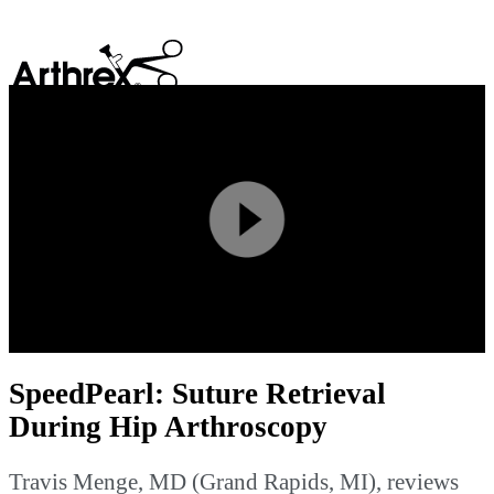
search
Play
Video
SpeedPearl: Suture Retrieval
During Hip Arthroscopy
Travis Menge, MD (Grand Rapids, MI), reviews