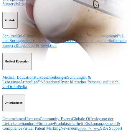
Surgery
Wirbelsäule
Produkt
Schulter
Knie
Ellenbogen
Schulterendoprothetik
Hand und Handgelenk
Fuß
und Sprunggelenk
Hüfte
Orthobiologie
Herz-Thoraxchirurgie
Cardiothoracic
Surgery
Bildgebung & Resektion
Medical Education
Medical Education
Kursbeschreibungen
Schulungen &
Lehrgänge
ArthroLab™-Standorte
Unser klinisches Personal stellt sich
vor
OrthoPedia
Unternehmen
Unternehmen
Über uns
Community Events
Globale Offenlegung der
Lieferkette
Standorte
Förderung
Produktsicherheit
Risikomanagement &
Compliance
Virtual Patent Marking
Newsroom
SBA Support
open_in_new