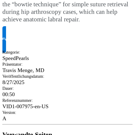
the “bowtie technique” for simple suture retrieval
during hip arthroscopy cases, which can help
achieve anatomic labral repair.
Produktinformationen anfragen
Kategorie
:
SpeedPearls
Präsentator
:
Travis Menge, MD
Veröffentlichungsdatum
:
8/27/2025
Dauer
:
00:50
Referenznummer
:
VID1-007975-en-US
Version
:
A
Verwandte Seiten