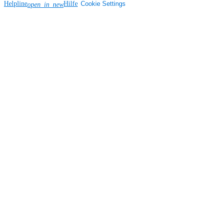
Helpline
Hilfe
Cookie Settings
open_in_new