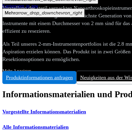
Karriere
open_in_new
Vorstellung des steril verpackten Nanoarthroskopieinstrume
Mehr
arrow_drop_down
chevron_right
Handinstrumenten dazu genutzt, die nächste Generation von 
Instrumente mit einem Durchmesser von 2 mm sind für das 
effizient zu resezieren.
Als Teil unseres 2-mm-Instrumentenportfolios ist die 2.8 
Aspiration erzielen können. Das Produkt ist in zwei Größe
Resektionsoptionen zu ermöglichen.
Mehr Anzeigen
Produktinformationen anfragen
Neuigkeiten aus der Wi
Informationsmaterialien und Pro
Vorgestellte Informationsmaterialien
Alle Informationsmaterialien