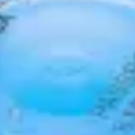
Video
abspiel
g Dorsal Portals