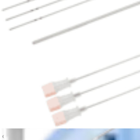
Operative NanoNeedle Scope Surgery Using Loca
Operationsanleitungen | English | 05/02/2022 | LI1-000125-en-US B