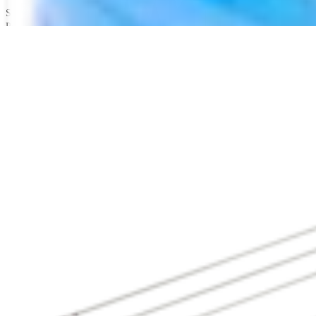
Sanj Kakar, MD
Produktdemonstrationen | 22:14 | English | 09/09/2022 | VID1-003331-en-U