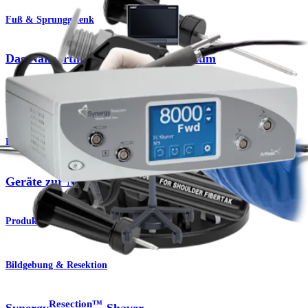
Fuß & Sprunggelenk
Das Nanoarthroskopieinstrumentarium
Produkt
Bildgebung & Resektion
Geräte zur NanoResection™
Produkt
Bildgebung & Resektion
Resection™
Synergy
-Shaver