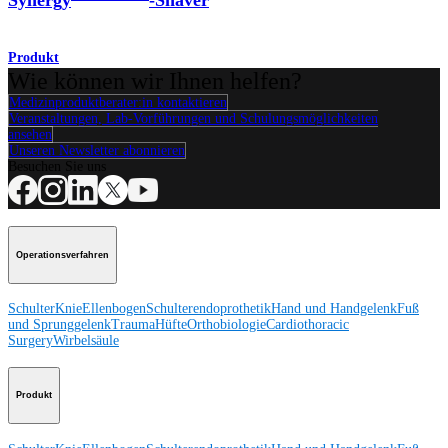
Produkt
Wie können wir Ihnen helfen?
Medizinproduktberater:in kontaktieren
Veranstaltungen, Lab-Vorführungen und Schulungsmöglichkeiten
ansehen
Unseren Newsletter abonnieren
Besuchen Sie uns
Operationsverfahren
Schulter
Knie
Ellenbogen
Schulterendoprothetik
Hand und Handgelenk
Fuß
und Sprunggelenk
Trauma
Hüfte
Orthobiologie
Cardiothoracic
Surgery
Wirbelsäule
Produkt