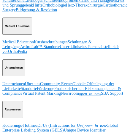
Schulter
Knie
Ellenbogen
Schulterendoprothetik
Hand und Handgelenk
Fuß
und Sprunggelenk
Hüfte
Orthobiologie
Herz-Thoraxchirurgie
Cardiothoracic
Surgery
Bildgebung & Resektion
Medical Education
Medical Education
Kursbeschreibungen
Schulungen &
Lehrgänge
ArthroLab™-Standorte
Unser klinisches Personal stellt sich
vor
OrthoPedia
Unternehmen
Unternehmen
Über uns
Community Events
Globale Offenlegung der
Lieferkette
Standorte
Förderung
Produktsicherheit
Risikomanagement &
Compliance
Virtual Patent Marking
Newsroom
SBA Support
open_in_new
Ressourcen
Kodierungs-Hotline
eDFUs (Instructions for Use)
Global
open_in_new
Enterprise Labeling System (GELS)
Unique Device Identifier