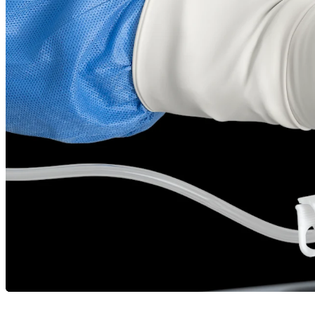
Ressourcen
arrow_drop_down
chevron_right
Karriere
open_in_new
Mehr
arrow_drop_down
chevron_right