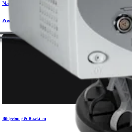
Nanoarthroskopiekameras
Produkt
Bildgebung & Resektion