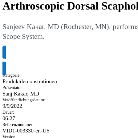
Arthroscopic Dorsal Scapho
Sanjeev Kakar, MD (Rochester, MN), performs a
Scope System.
Produktinformationen anfragen
Kategorie
:
Produktdemonstrationen
Präsentator
:
Sanj Kakar, MD
Veröffentlichungsdatum
:
9/9/2022
Dauer
:
06:27
Referenznummer
:
VID1-003330-en-US
Version
: