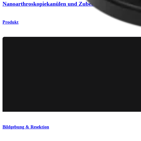
Nanoarthroskopiekanülen und Zubehör
Produkt
Bildgebung & Resektion