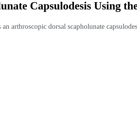
lunate Capsulodesis Using t
n arthroscopic dorsal scapholunate capsulodesi