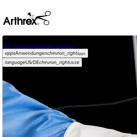
event
Veranstaltungskalender
Veranstaltungen
apps
Anwendungen
chevron_right
Apps
language
US/DE
chevron_right
US/DE
Kategorien
Operationsverfahren
arrow_drop_down
chevron_right
Produkt
arrow_drop_down
chevron_right
Medical Education
arrow_drop_down
chevron_right
Unternehmen
arrow_drop_down
chevron_right
ASC X
Verwaltung
arrow_drop_down
chevron_right
Patient:in
arrow_drop_down
chevron_right