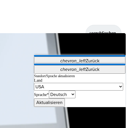
search
Suchen
chevron_left
Zurück
Anwendungen
chevron_left
Zurück
Vet Systems
OrthoPedia Patient
SAP
Standort/Sprache aktualisieren
Land
Supplier Portal
Synergy-Bildgebung und -Resektion
Sprache*
Aktualisieren