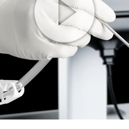
Play
Video