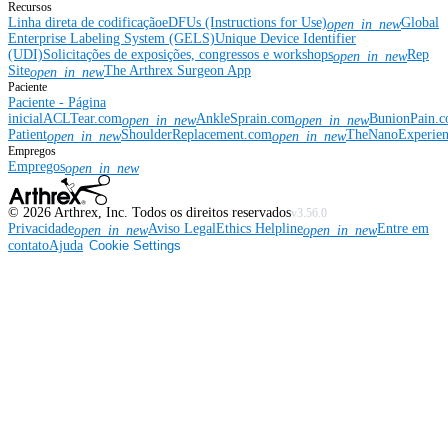
Recursos
Linha direta de codificação
eDFUs (Instructions for Use)
Global
open_in_new
Enterprise Labeling System (GELS)
Unique Device Identifier
(UDI)
Solicitações de exposições, congressos e workshops
Rep
open_in_new
Site
The Arthrex Surgeon App
open_in_new
Paciente
Paciente - Página
inicial
ACLTear.com
AnkleSprain.com
BunionPain.
open_in_new
open_in_new
Patient
ShoulderReplacement.com
TheNanoExperie
open_in_new
open_in_new
Empregos
Empregos
open_in_new
©
2026
Arthrex, Inc. Todos os direitos reservados
v3.56.0
Privacidade
Aviso Legal
Ethics Helpline
Entre em
open_in_new
open_in_new
contato
Ajuda
Cookie Settings