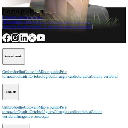
Como podemos ajudar?
Contacte um representante
Veja eventos, laboratórios e oportunidades educacionais
Inscreva-se para receber: O que há de novo na Arthrex?
Conecte-se conosco
Procedimento
Ombro
Joelho
Cotovelo
Mão e punho
Pé e
tornozelo
Quadril
Ortobiológicos
Cirurgia cardiotorácica
Coluna vertebral
Producto
Ombro
Joelho
Cotovelo
Mão e punho
Pé e
tornozelo
Quadril
Ortobiológicos
Cirurgia cardiotorácica
Coluna
vertebral
Imagem e ressecção