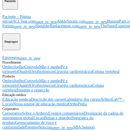
Paciente
Paciente - Página
inicial
ACLTear.com
AnkleSprain.com
BunionPain.
open_in_new
open_in_new
Patient
ShoulderReplacement.com
TheNanoExperie
open_in_new
open_in_new
Empregos
Empregos
open_in_new
Procedimento
Ombro
Joelho
Cotovelo
Mão e punho
Pé e
tornozelo
Quadril
Ortobiológicos
Cirurgia cardiotorácica
Coluna vertebral
Producto
Ombro
Joelho
Cotovelo
Mão e punho
Pé e
tornozelo
Quadril
Ortobiológicos
Cirurgia cardiotorácica
Coluna
vertebral
Imagem e ressecção
Educação médica
Educação médica
Descrição dos cursos
Calendário dos cursos
ArthroLab™ -
Locais
Nossa equipe de educação médica
OrthoPedia
Corporativo
Corporativo
Sobre a Arthrex
Eventos comunitários
Divulgação da cadeia de
suprimentos global
Locais
Bolsas e doações
Segurança do
produto
Gerenciamento de risco e
conformidade
Patentes
Notícias
SBA Support
open_in_new