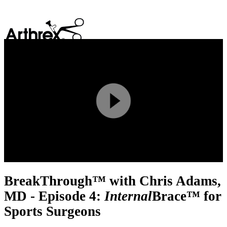
search
Play
Video
BreakThrough™ with Chris Adams,
MD - Episode 4:
Internal
Brace™ for
Sports Surgeons