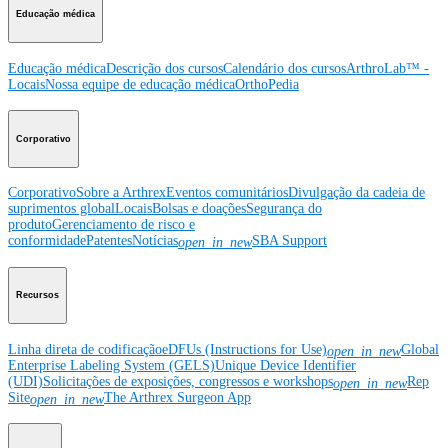
Educação médica
Educação médica
Descrição dos cursos
Calendário dos cursos
ArthroLab™ -
Locais
Nossa equipe de educação médica
OrthoPedia
Corporativo
Corporativo
Sobre a Arthrex
Eventos comunitários
Divulgação da cadeia de
suprimentos global
Locais
Bolsas e doações
Segurança do
produto
Gerenciamento de risco e
conformidade
Patentes
Notícias
SBA Support
open_in_new
Recursos
Linha direta de codificação
eDFUs (Instructions for Use)
Global
open_in_new
Enterprise Labeling System (GELS)
Unique Device Identifier
(UDI)
Solicitações de exposições, congressos e workshops
Rep
open_in_new
Site
The Arthrex Surgeon App
open_in_new