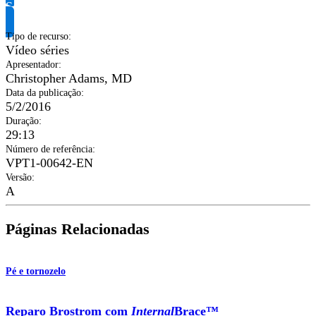
Solicite informação do produto
Tipo de recurso
:
Vídeo séries
Apresentador
:
Christopher Adams, MD
Data da publicação
:
5/2/2016
Duração
:
29:13
Número de referência
:
VPT1-00642-EN
Versão
:
A
Páginas Relacionadas
Pé e tornozelo
Reparo Brostrom com
Internal
Brace™