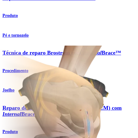
Produto
Pé e tornozelo
Técnica de reparo Brostrom com
Internal
Brace™
Procedimento
Joelho
Reparo do ligamento colateral medial (LCM) com
Internal
Brace™
Produto