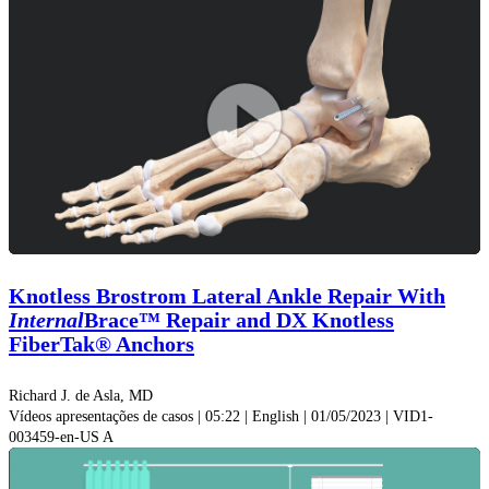
procedimentos de fixação de tecido mole a osso e não está
autorizada para fixação osso a osso.
Play
Video
Knotless Brostrom Lateral Ankle Repair With
Internal
Brace™ Repair and DX Knotless
FiberTak® Anchors
Richard J. de Asla, MD
Vídeos apresentações de casos | 05:22 | English | 01/05/2023 | VID1-
003459-en-US A