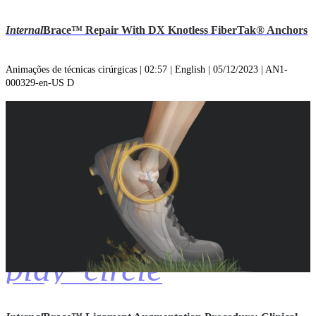
Internal
Brace™ Repair With DX Knotless FiberTak® Anchors
Animações de técnicas cirúrgicas | 02:57 | English | 05/12/2023 | AN1-
000329-en-US D
play_circle