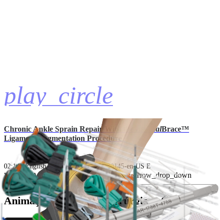
play_circle
Chronic Ankle Sprain Repair With the
Internal
Brace™
Ligament Augmentation Procedure
02:14 | English | 11/30/2021 | PAN1-00145-en-US E
arrow_drop_down
Veja Mais Animações — Educação do paciente
Animações de técnicas cirúrgicas (4)