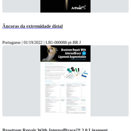
Âncoras da extremidade distal
Portuguese | 01/19/2022 | LB1-000088-pt-BR J
Brostrom Repair With
Internal
Brace™ 2.0 Ligament