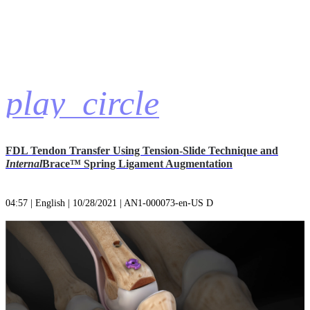
play_circle
FDL Tendon Transfer Using Tension-Slide Technique and
Internal
Brace™ Spring Ligament Augmentation
04:57 | English | 10/28/2021 | AN1-000073-en-US D