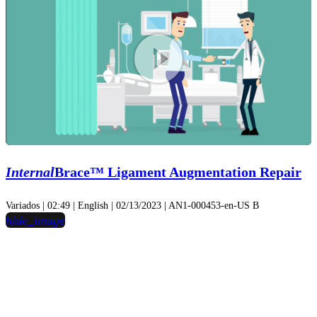
Play
Video
Internal
Brace™ Ligament Augmentation Repair
Variados | 02:49 | English | 02/13/2023 | AN1-000453-en-US B
hide_image