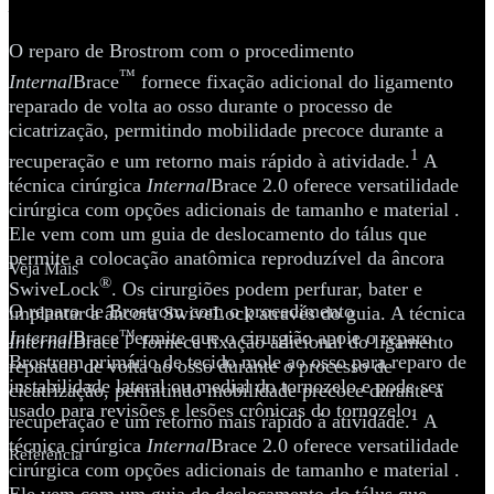
Internal
Brace™
O reparo de Brostrom com o procedimento
™
Internal
Brace
fornece fixação adicional do ligamento
reparado de volta ao osso durante o processo de
cicatrização, permitindo mobilidade precoce durante a
1
recuperação e um retorno mais rápido à atividade.
A
técnica cirúrgica
Internal
Brace 2.0 oferece versatilidade
cirúrgica com opções adicionais de tamanho e material .
Ele vem com um guia de deslocamento do tálus que
permite a colocação anatômica reproduzível da âncora
Veja Mais
®
SwiveLock
. Os cirurgiões podem perfurar, bater e
O reparo de Brostrom com o procedimento
implantar a âncora SwiveLock através do guia. A técnica
Internal
Brace permite que o cirurgião apoie o reparo
™
Internal
Brace
fornece fixação adicional do ligamento
Brostrom primário de tecido mole ao osso para reparo de
reparado de volta ao osso durante o processo de
instabilidade lateral ou medial do tornozelo e pode ser
cicatrização, permitindo mobilidade precoce durante a
usado para revisões e lesões crônicas do tornozelo.
1
recuperação e um retorno mais rápido à atividade.
A
técnica cirúrgica
Internal
Brace 2.0 oferece versatilidade
Referência
cirúrgica com opções adicionais de tamanho e material .