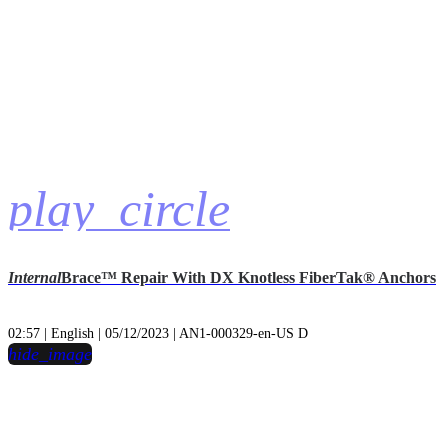
play_circle
Internal
Brace™ Repair With DX Knotless FiberTak® Anchors
02:57 | English | 05/12/2023 | AN1-000329-en-US D
hide_image