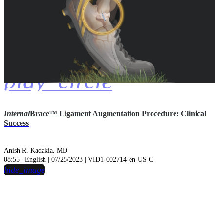
play_circle
Internal
Brace™ Ligament Augmentation Procedure: Clinical
Success
Anish R. Kadakia, MD
08:55 | English | 07/25/2023 | VID1-002714-en-US C
hide_image