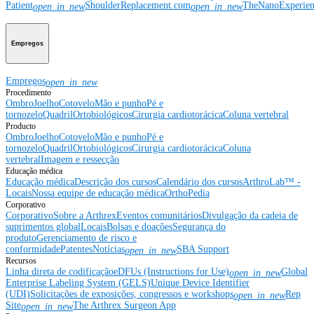
Patient
ShoulderReplacement.com
TheNanoExperie
open_in_new
open_in_new
Empregos
Empregos
open_in_new
Procedimento
Ombro
Joelho
Cotovelo
Mão e punho
Pé e
tornozelo
Quadril
Ortobiológicos
Cirurgia cardiotorácica
Coluna vertebral
Producto
Ombro
Joelho
Cotovelo
Mão e punho
Pé e
tornozelo
Quadril
Ortobiológicos
Cirurgia cardiotorácica
Coluna
vertebral
Imagem e ressecção
Educação médica
Educação médica
Descrição dos cursos
Calendário dos cursos
ArthroLab™ -
Locais
Nossa equipe de educação médica
OrthoPedia
Corporativo
Corporativo
Sobre a Arthrex
Eventos comunitários
Divulgação da cadeia de
suprimentos global
Locais
Bolsas e doações
Segurança do
produto
Gerenciamento de risco e
conformidade
Patentes
Notícias
SBA Support
open_in_new
Recursos
Linha direta de codificação
eDFUs (Instructions for Use)
Global
open_in_new
Enterprise Labeling System (GELS)
Unique Device Identifier
(UDI)
Solicitações de exposições, congressos e workshops
Rep
open_in_new
Site
The Arthrex Surgeon App
open_in_new