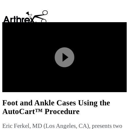
search
Play
Video
Foot and Ankle Cases Using the
AutoCart™ Procedure
Eric Ferkel, MD (Los Angeles, CA), presents two