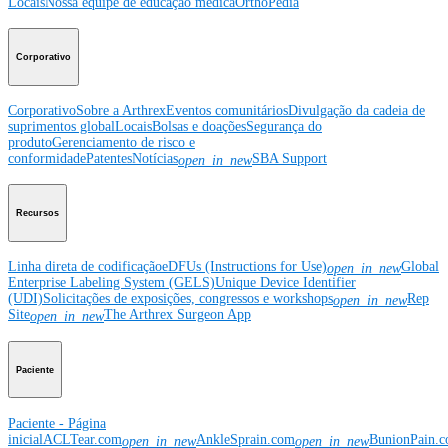
Locais
Nossa equipe de educação médica
OrthoPedia
Corporativo
Corporativo
Sobre a Arthrex
Eventos comunitários
Divulgação da cadeia de
suprimentos global
Locais
Bolsas e doações
Segurança do
produto
Gerenciamento de risco e
conformidade
Patentes
Notícias
SBA Support
open_in_new
Recursos
Linha direta de codificação
eDFUs (Instructions for Use)
Global
open_in_new
Enterprise Labeling System (GELS)
Unique Device Identifier
(UDI)
Solicitações de exposições, congressos e workshops
Rep
open_in_new
Site
The Arthrex Surgeon App
open_in_new
Paciente
Paciente - Página
inicial
ACLTear.com
AnkleSprain.com
BunionPain.
open_in_new
open_in_new