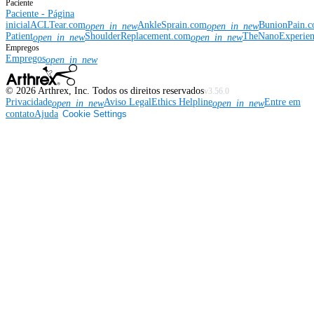
Paciente
Paciente - Página
inicial
ACLTear.com
AnkleSprain.com
BunionPain.
open_in_new
open_in_new
Patient
ShoulderReplacement.com
TheNanoExperie
open_in_new
open_in_new
Empregos
Empregos
open_in_new
©
2026
Arthrex, Inc. Todos os direitos reservados
v3.56.0
Privacidade
Aviso Legal
Ethics Helpline
Entre em
open_in_new
open_in_new
contato
Ajuda
Cookie Settings