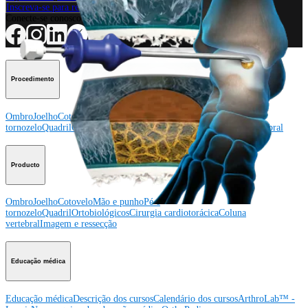
Inscreva-se para receber: O que há de novo na Arthrex?
Conecte-se conosco
Procedimento
Ombro
Joelho
Cotovelo
Mão e punho
Pé e
tornozelo
Quadril
Ortobiológicos
Cirurgia cardiotorácica
Coluna vertebral
Producto
Ombro
Joelho
Cotovelo
Mão e punho
Pé e
tornozelo
Quadril
Ortobiológicos
Cirurgia cardiotorácica
Coluna
vertebral
Imagem e ressecção
Educação médica
Educação médica
Descrição dos cursos
Calendário dos cursos
ArthroLab™ -