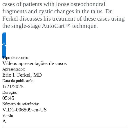
cases of patients with loose osteochondral
fragments and cystic changes in the talus. Dr.
Ferkel discusses his treatment of these cases using
the single-stage AutoCart™ technique.
Solicite informação do produto
Tipo de recurso
:
Vídeos apresentações de casos
Apresentador
:
Eric I. Ferkel, MD
Data da publicação
:
1/21/2025
Duração
:
05:45
Número de referência
:
VID1-006509-en-US
Versão
:
A