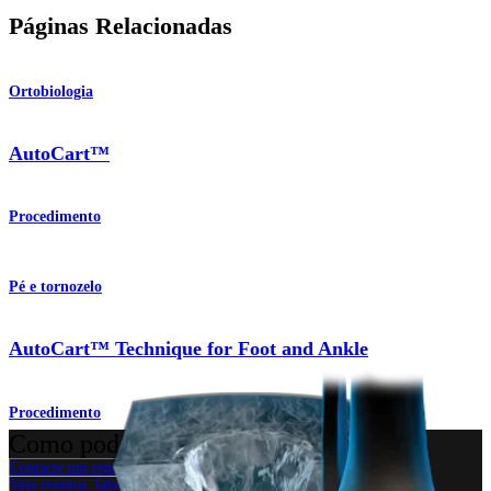
Páginas Relacionadas
Ortobiologia
AutoCart™
Procedimento
Pé e tornozelo
AutoCart™ Technique for Foot and Ankle
Procedimento
Como podemos ajudar?
Contacte um representante
Veja eventos, laboratórios e oportunidades educacionais