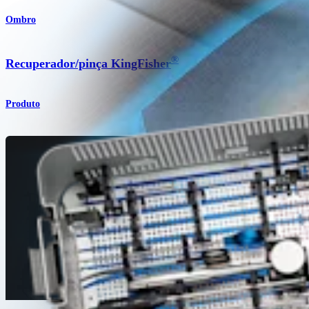
Ombro
®
Recuperador/pinça KingFisher
Produto