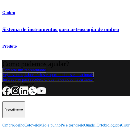
Ombro
Sistema de instrumentos para artroscopia de ombro
Produto
Como podemos ajudar?
Contacte um representante
Veja eventos, laboratórios e oportunidades educacionais
Inscreva-se para receber: O que há de novo na Arthrex?
Conecte-se conosco
Procedimento
Ombro
Joelho
Cotovelo
Mão e punho
Pé e tornozelo
Quadril
Ortobiológicos
Cirur