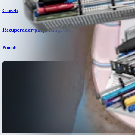
Cotovelo
®
Recuperador/pinça KingFisher
Produto