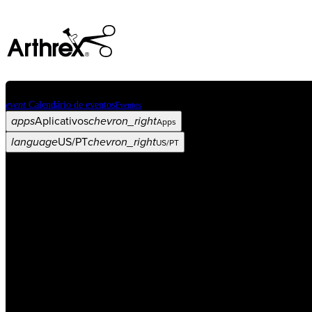
event
Calendário de eventos
Eventos
apps
Aplicativos
chevron_right
Apps
language
US/PT
chevron_right
US/PT
Categorias
Procedimento
arrow_drop_down
chevron_right
Produto
arrow_drop_down
chevron_right
Educação médica
arrow_drop_down
chevron_right
Corporativo
arrow_drop_down
chevron_right
ASC X
Administradores
arrow_drop_down
chevron_right
Paciente
arrow_drop_down
chevron_right
Recursos
arrow_drop_down
chevron_right