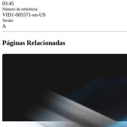
03:45
Número de referência
:
VID1-005571-en-US
Versão
:
A
Páginas Relacionadas