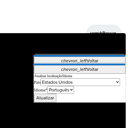
search
Buscar
chevron_left
Voltar
Aplicativos
chevron_left
Voltar
Vet Systems
OrthoPedia Patient
SAP
Atualizar localização/Idioma
País
Supplier Portal
Synergy Imaging & Resection
Idioma*
Atualizar