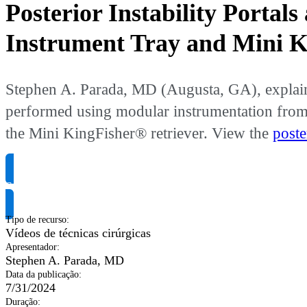
Posterior Instability Portal
Instrument Tray and Mini K
Stephen A. Parada, MD (Augusta, GA), explains p
performed using modular instrumentation from t
the Mini KingFisher® retriever. View the
poste
Solicite informação do produto
Tipo de recurso
:
Vídeos de técnicas cirúrgicas
Apresentador
:
Stephen A. Parada, MD
Data da publicação
:
7/31/2024
Duração
: