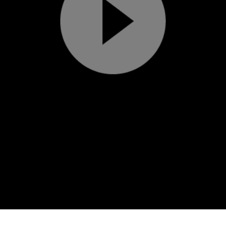
Play
Video