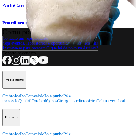
AutoCart™ Technique for the Knee
Procedimento
Como podemos ajudar?
Contacte um representante
Veja eventos, laboratórios e oportunidades educacionais
Inscreva-se para receber: O que há de novo na Arthrex?
Conecte-se conosco
Procedimento
Ombro
Joelho
Cotovelo
Mão e punho
Pé e
tornozelo
Quadril
Ortobiológicos
Cirurgia cardiotorácica
Coluna vertebral
Producto
Ombro
Joelho
Cotovelo
Mão e punho
Pé e