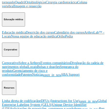
tornozelo
Quadril
Ortobiológicos
Cirurgia cardiotorácica
Coluna
vertebral
Imagem e ressecção
Educação médica
Educação médica
Descrição dos cursos
Calendário dos cursos
ArthroLab™ -
Locais
Nossa equipe de educação médica
OrthoPedia
Corporativo
Corporativo
Sobre a Arthrex
Eventos comunitários
Divulgação da cadeia de
suprimentos global
Locais
Bolsas e doações
Segurança do
produto
Gerenciamento de risco e
conformidade
Patentes
Notícias
SBA Support
open_in_new
Recursos
Linha direta de codificação
eDFUs (Instructions for Use)
Global
open_in_new
Enterprise Labeling System (GELS)
Unique Device Identifier
(UDI)
Solicitações de exposições, congressos e workshops
Rep