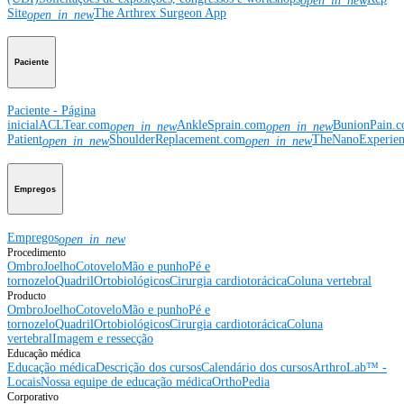
open_in_new
Site
The Arthrex Surgeon App
open_in_new
Paciente
Paciente - Página
inicial
ACLTear.com
AnkleSprain.com
BunionPain.
open_in_new
open_in_new
Patient
ShoulderReplacement.com
TheNanoExperie
open_in_new
open_in_new
Empregos
Empregos
open_in_new
Procedimento
Ombro
Joelho
Cotovelo
Mão e punho
Pé e
tornozelo
Quadril
Ortobiológicos
Cirurgia cardiotorácica
Coluna vertebral
Producto
Ombro
Joelho
Cotovelo
Mão e punho
Pé e
tornozelo
Quadril
Ortobiológicos
Cirurgia cardiotorácica
Coluna
vertebral
Imagem e ressecção
Educação médica
Educação médica
Descrição dos cursos
Calendário dos cursos
ArthroLab™ -
Locais
Nossa equipe de educação médica
OrthoPedia
Corporativo