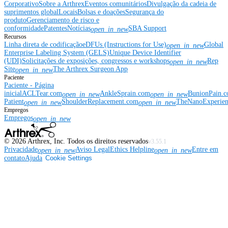
Corporativo
Sobre a Arthrex
Eventos comunitários
Divulgação da cadeia de
suprimentos global
Locais
Bolsas e doações
Segurança do
produto
Gerenciamento de risco e
conformidade
Patentes
Notícias
SBA Support
open_in_new
Recursos
Linha direta de codificação
eDFUs (Instructions for Use)
Global
open_in_new
Enterprise Labeling System (GELS)
Unique Device Identifier
(UDI)
Solicitações de exposições, congressos e workshops
Rep
open_in_new
Site
The Arthrex Surgeon App
open_in_new
Paciente
Paciente - Página
inicial
ACLTear.com
AnkleSprain.com
BunionPain.
open_in_new
open_in_new
Patient
ShoulderReplacement.com
TheNanoExperie
open_in_new
open_in_new
Empregos
Empregos
open_in_new
©
2026
Arthrex, Inc. Todos os direitos reservados
v3.55.1
Privacidade
Aviso Legal
Ethics Helpline
Entre em
open_in_new
open_in_new
contato
Ajuda
Cookie Settings