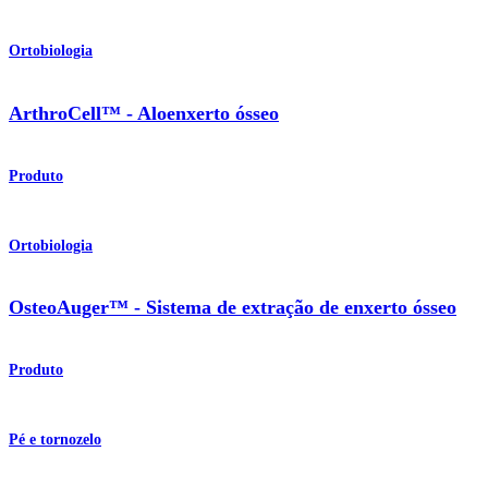
Ortobiologia
ArthroCell™ - Aloenxerto ósseo
Produto
Ortobiologia
OsteoAuger™ - Sistema de extração de enxerto ósseo
Produto
Pé e tornozelo