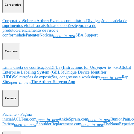
Corporativo
Corporativo
Sobre a Arthrex
Eventos comunitários
Divulgação da cadeia de
suprimentos global
Locais
Bolsas e doações
Segurança do
produto
Gerenciamento de risco e
conformidade
Patentes
Notícias
SBA Support
open_in_new
Recursos
Linha direta de codificação
eDFUs (Instructions for Use)
Global
open_in_new
Enterprise Labeling System (GELS)
Unique Device Identifier
(UDI)
Solicitações de exposições, congressos e workshops
Rep
open_in_new
Site
The Arthrex Surgeon App
open_in_new
Paciente
Paciente - Página
inicial
ACLTear.com
AnkleSprain.com
BunionPain.
open_in_new
open_in_new
Patient
ShoulderReplacement.com
TheNanoExperie
open_in_new
open_in_new