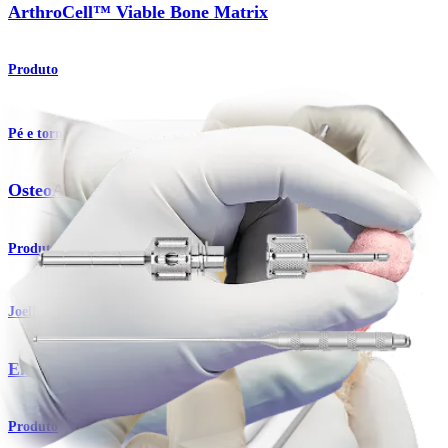
ArthroCell™ Viable Bone Matrix
Produto
Pé e tornozelo
OsteoAuger™ Bone Graft Harvesting System
Produto
Joelho
Enxertos ósseos AlloSync™
Produto