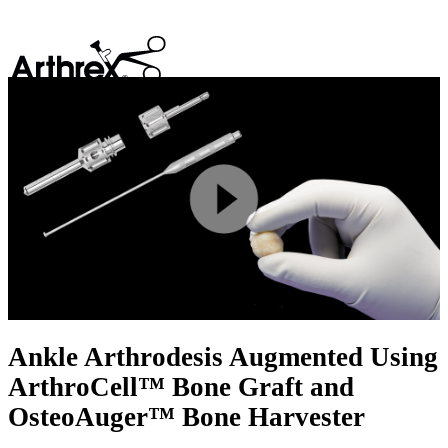
search
Play
Video
Ankle Arthrodesis Augmented Using
ArthroCell™ Bone Graft and
OsteoAuger™ Bone Harvester