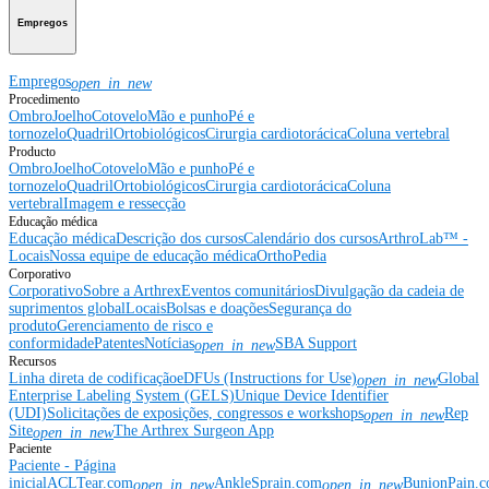
Empregos
Empregos
open_in_new
Procedimento
Ombro
Joelho
Cotovelo
Mão e punho
Pé e
tornozelo
Quadril
Ortobiológicos
Cirurgia cardiotorácica
Coluna vertebral
Producto
Ombro
Joelho
Cotovelo
Mão e punho
Pé e
tornozelo
Quadril
Ortobiológicos
Cirurgia cardiotorácica
Coluna
vertebral
Imagem e ressecção
Educação médica
Educação médica
Descrição dos cursos
Calendário dos cursos
ArthroLab™ -
Locais
Nossa equipe de educação médica
OrthoPedia
Corporativo
Corporativo
Sobre a Arthrex
Eventos comunitários
Divulgação da cadeia de
suprimentos global
Locais
Bolsas e doações
Segurança do
produto
Gerenciamento de risco e
conformidade
Patentes
Notícias
SBA Support
open_in_new
Recursos
Linha direta de codificação
eDFUs (Instructions for Use)
Global
open_in_new
Enterprise Labeling System (GELS)
Unique Device Identifier
(UDI)
Solicitações de exposições, congressos e workshops
Rep
open_in_new
Site
The Arthrex Surgeon App
open_in_new
Paciente
Paciente - Página
inicial
ACLTear.com
AnkleSprain.com
BunionPain.
open_in_new
open_in_new