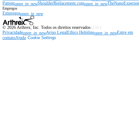
Patient
ShoulderReplacement.com
TheNanoExperie
open_in_new
open_in_new
Empregos
Empregos
open_in_new
©
2026
Arthrex, Inc. Todos os direitos reservados
v3.55.1
Privacidade
Aviso Legal
Ethics Helpline
Entre em
open_in_new
open_in_new
contato
Ajuda
Cookie Settings