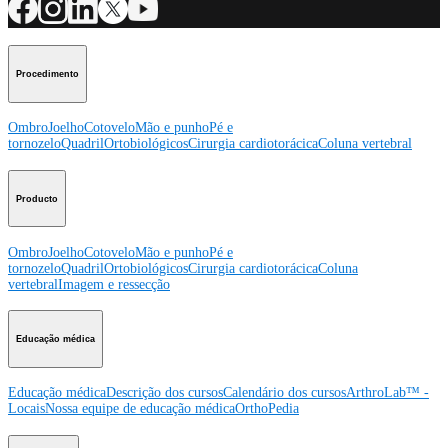
Procedimento
Ombro
Joelho
Cotovelo
Mão e punho
Pé e
tornozelo
Quadril
Ortobiológicos
Cirurgia cardiotorácica
Coluna vertebral
Producto
Ombro
Joelho
Cotovelo
Mão e punho
Pé e
tornozelo
Quadril
Ortobiológicos
Cirurgia cardiotorácica
Coluna
vertebral
Imagem e ressecção
Educação médica
Educação médica
Descrição dos cursos
Calendário dos cursos
ArthroLab™ -
Locais
Nossa equipe de educação médica
OrthoPedia