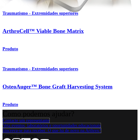
Traumatismo - Extremidades superiores
ArthroCell™ Viable Bone Matrix
Produto
Traumatismo - Extremidades superiores
OsteoAuger™ Bone Graft Harvesting System
Produto
Como podemos ajudar?
Contacte um representante
Veja eventos, laboratórios e oportunidades educacionais
Inscreva-se para receber: O que há de novo na Arthrex?
Conecte-se conosco