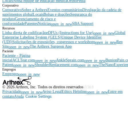
Locais
Nossa equipe de educação médica
OrthoPedia
Corporativo
Corporativo
Sobre a Arthrex
Eventos comunitários
Divulgação da cadeia de
suprimentos global
Locais
Bolsas e doações
Segurança do
produto
Gerenciamento de risco e
conformidade
Patentes
Notícias
SBA Support
open_in_new
Recursos
Linha direta de codificação
eDFUs (Instructions for Use)
Global
open_in_new
Enterprise Labeling System (GELS)
Unique Device Identifier
(UDI)
Solicitações de exposições, congressos e workshops
Rep
open_in_new
Site
The Arthrex Surgeon App
open_in_new
Paciente
Paciente - Página
inicial
ACLTear.com
AnkleSprain.com
BunionPain.
open_in_new
open_in_new
Patient
ShoulderReplacement.com
TheNanoExperie
open_in_new
open_in_new
Empregos
Empregos
open_in_new
©
2026
Arthrex, Inc. Todos os direitos reservados
v3.56.0
Privacidade
Aviso Legal
Ethics Helpline
Entre em
open_in_new
open_in_new
contato
Ajuda
Cookie Settings