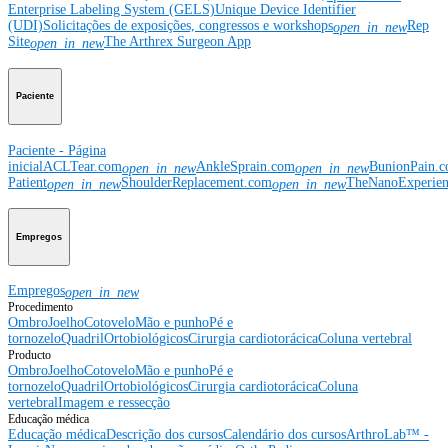
Enterprise Labeling System (GELS)
Unique Device Identifier
(UDI)
Solicitações de exposições, congressos e workshops
Rep
open_in_new
Site
The Arthrex Surgeon App
open_in_new
Paciente
Paciente - Página
inicial
ACLTear.com
AnkleSprain.com
BunionPain.
open_in_new
open_in_new
Patient
ShoulderReplacement.com
TheNanoExperie
open_in_new
open_in_new
Empregos
Empregos
open_in_new
Procedimento
Ombro
Joelho
Cotovelo
Mão e punho
Pé e
tornozelo
Quadril
Ortobiológicos
Cirurgia cardiotorácica
Coluna vertebral
Producto
Ombro
Joelho
Cotovelo
Mão e punho
Pé e
tornozelo
Quadril
Ortobiológicos
Cirurgia cardiotorácica
Coluna
vertebral
Imagem e ressecção
Educação médica
Educação médica
Descrição dos cursos
Calendário dos cursos
ArthroLab™ -