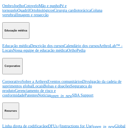
Ombro
Joelho
Cotovelo
Mão e punho
Pé e
tornozelo
Quadril
Ortobiológicos
Cirurgia cardiotorácica
Coluna
vertebral
Imagem e ressecção
Educação médica
Educação médica
Descrição dos cursos
Calendário dos cursos
ArthroLab™ -
Locais
Nossa equipe de educação médica
OrthoPedia
Corporativo
Corporativo
Sobre a Arthrex
Eventos comunitários
Divulgação da cadeia de
suprimentos global
Locais
Bolsas e doações
Segurança do
produto
Gerenciamento de risco e
conformidade
Patentes
Notícias
SBA Support
open_in_new
Recursos
Linha direta de codificação
eDFUs (Instructions for Use)
Global
open_in_new