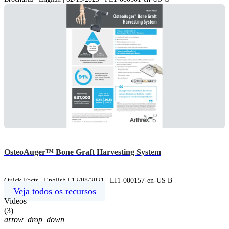
OsteoAuger™ Bone Graft Harvesting System
Quick Facts | English | 12/08/2021 | LI1-000157-en-US B
Veja todos os recursos
Videos
(
3
)
arrow_drop_down