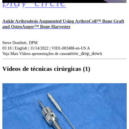
play_circle
Ankle Arthrodesis Augmented Using ArthroCell™ Bone Graft
and OsteoAuger™ Bone Harvester
Steve Douthett, DPM
05:18 | English | 11/14/2022 | VID1-003488-en-US A
arrow_drop_down
Veja Mais Vídeos apresentações de casos
Vídeos de técnicas cirúrgicas (1)