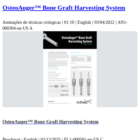
OsteoAuger™ Bone Graft Harvesting System
Animações de técnicas cirúrgicas | 01:10 | English | 03/04/2022 | AN1-
000304-en-US A
OsteoAuger™ Bone Graft Harvesting System
Brochuras | English | 02/13/2025 | FL1-000501-en-US C