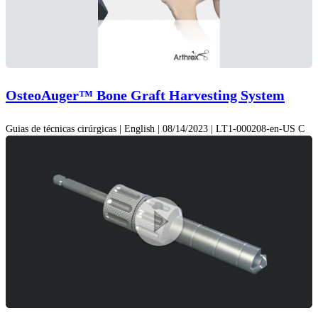
OsteoAuger™ Bone Graft Harvesting System
Guias de técnicas cirúrgicas | English | 08/14/2023 | LT1-000208-en-US C
Play
Video