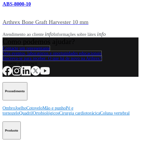
ABS-8000-10
Arthrex Bone Graft Harvester 10 mm
info
info
Atendimento ao cliente
Informações sobre látex
Como podemos ajudar?
Contacte um representante
Veja eventos, laboratórios e oportunidades educacionais
Inscreva-se para receber: O que há de novo na Arthrex?
Conecte-se conosco
Procedimento
Ombro
Joelho
Cotovelo
Mão e punho
Pé e
tornozelo
Quadril
Ortobiológicos
Cirurgia cardiotorácica
Coluna vertebral
Producto