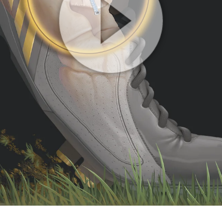
Play
Video