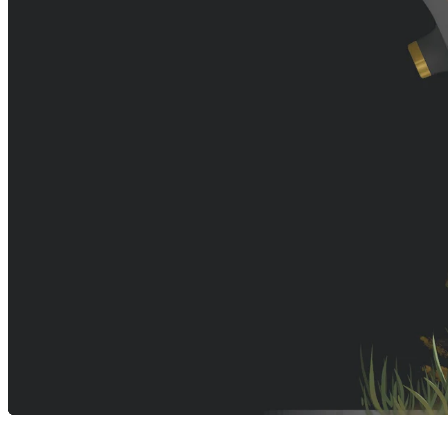
Recursos
arrow_drop_down
chevron_right
Empregos
open_in_new
Adicional
arrow_drop_down
chevron_right