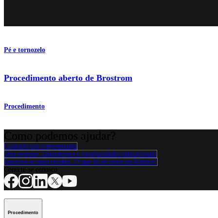
Pé e tornozelo
Procedimento aberto de Brostrom
Procedimento
Como podemos ajudar?
Contacte um representante
Veja eventos, laboratórios e oportunidades educacionais
Inscreva-se para receber: O que há de novo na Arthrex?
Conecte-se conosco
Procedimento