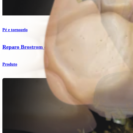
Pé e tornozelo
Reparo Brostrom com
Internal
Brace™
Produto