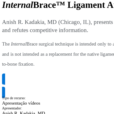
Internal
Brace™ Ligament Au
Anish R. Kadakia, MD (Chicago, IL), presents t
and refutes competitive information.
The
Internal
Brace surgical technique is intended only to
and is not intended as a replacement for the native ligame
to-bone fixation.
Solicite informação do produto
Tipo de recurso
:
Apresentação vídeos
Apresentador
:
Anish R. Kadakia, MD