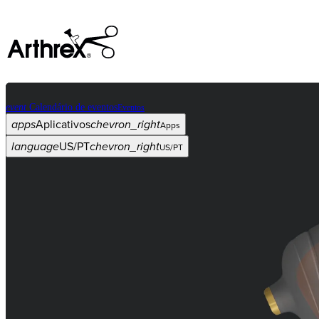
event
Calendário de eventos
Eventos
apps
Aplicativos
chevron_right
Apps
language
US/PT
chevron_right
US/PT
Categorias
Procedimento
arrow_drop_down
chevron_right
Produto
arrow_drop_down
chevron_right
Educação médica
arrow_drop_down
chevron_right
Corporativo
arrow_drop_down
chevron_right
ASC X
Administradores
arrow_drop_down
chevron_right
Paciente
arrow_drop_down
chevron_right