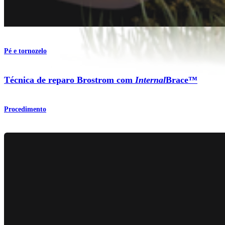
Pé e tornozelo
Técnica de reparo Brostrom com
Internal
Brace™
Procedimento