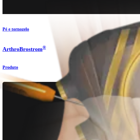
Pé e tornozelo
®
ArthroBrostrom
Produto