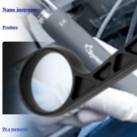
Nano instrumentação artroscópica
Produto
Pé e tornozelo