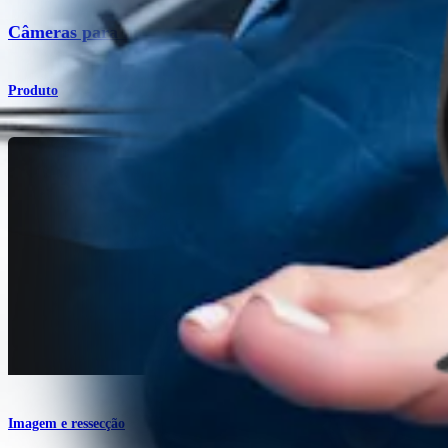
Câmeras para nano artroscopia
Produto
Imagem e ressecção