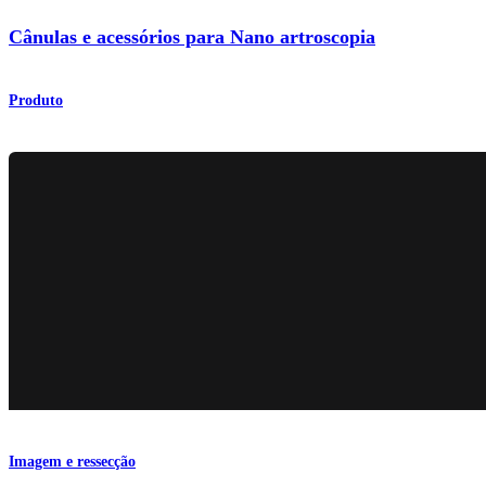
Cânulas e acessórios para Nano artroscopia
Produto
Imagem e ressecção