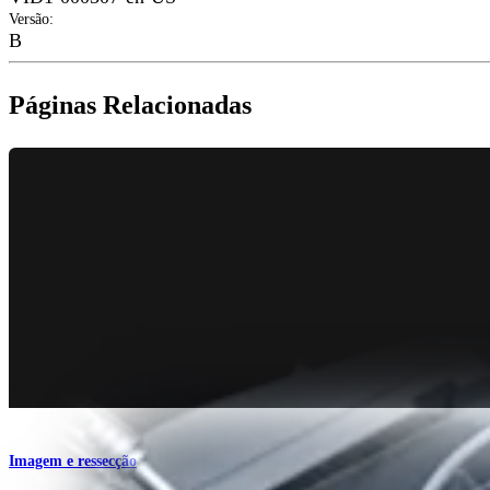
Versão
:
B
Páginas Relacionadas
Imagem e ressecção