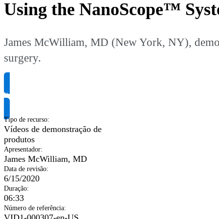
Using the NanoScope™ Syste
James McWilliam, MD (New York, NY), demonst
surgery.
Solicite informação do produto
Tipo de recurso
:
Vídeos de demonstração de
produtos
Apresentador
:
James McWilliam, MD
Data de revisão
:
6/15/2020
Duração
:
06:33
Número de referência
:
VID1-000307-en-US