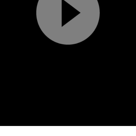
Play
Video