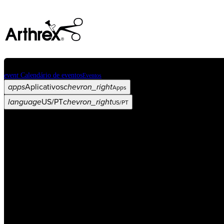
event
Calendário de eventos
Eventos
apps
Aplicativos
chevron_right
Apps
language
US/PT
chevron_right
US/PT
Categorias
Procedimento
arrow_drop_down
chevron_right
Produto
arrow_drop_down
chevron_right
Educação médica
arrow_drop_down
chevron_right
Corporativo
arrow_drop_down
chevron_right
ASC X
Administradores
arrow_drop_down
chevron_right
Paciente
arrow_drop_down
chevron_right
Recursos
arrow_drop_down
chevron_right