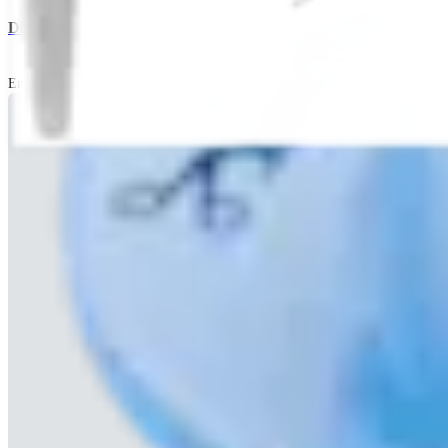
Diagnostic NanoNeedle Scope Arthroscopy Using Local Anesthes
English | 04/19/2024 | LI1-000124-en-US C