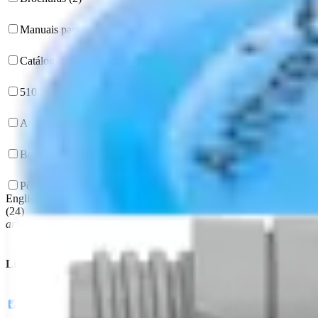
Manuais para usuário (2)
Catálogos (1)
510Ks (1)
Atualizações científicas (1)
Boletins para cirurgiões (1)
Pôsters (1)
English
(
24
)
arrow_drop_down
Línguas
English (24)