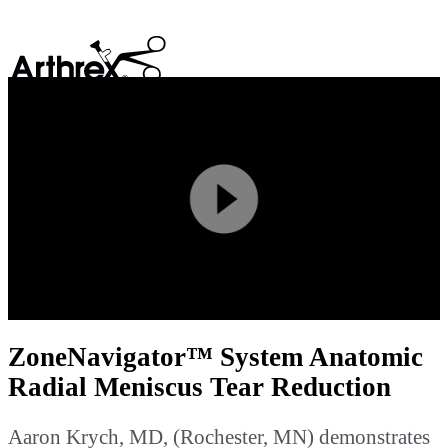
search
Play
Video
ZoneNavigator™ System Anatomic
Radial Meniscus Tear Reduction
Aaron Krych, MD, (Rochester, MN) demonstrates