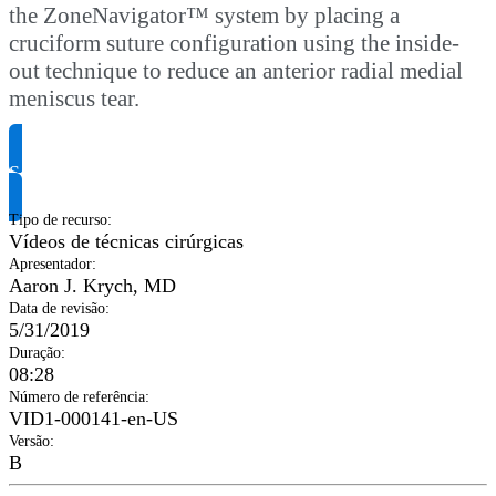
the ZoneNavigator™ system by placing a
cruciform suture configuration using the inside-
out technique to reduce an anterior radial medial
meniscus tear.
Solicite informação do produto
Tipo de recurso
:
Vídeos de técnicas cirúrgicas
Apresentador
:
Aaron J. Krych, MD
Data de revisão
:
5/31/2019
Duração
:
08:28
Número de referência
:
VID1-000141-en-US
Versão
:
B