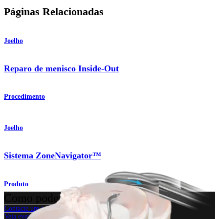
Páginas Relacionadas
Joelho
Reparo de menisco Inside-Out
Procedimento
Joelho
Sistema ZoneNavigator™
Produto
Como podemos ajudar?
Contacte um representante
Veja eventos, laboratórios e oportunidades educacionais