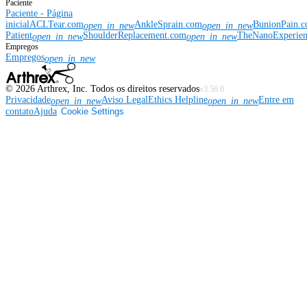
Paciente
Paciente - Página
inicial
ACLTear.com
AnkleSprain.com
BunionPain.
open_in_new
open_in_new
Patient
ShoulderReplacement.com
TheNanoExperie
open_in_new
open_in_new
Empregos
Empregos
open_in_new
©
2026
Arthrex, Inc. Todos os direitos reservados
v3.56.0
Privacidade
Aviso Legal
Ethics Helpline
Entre em
open_in_new
open_in_new
contato
Ajuda
Cookie Settings