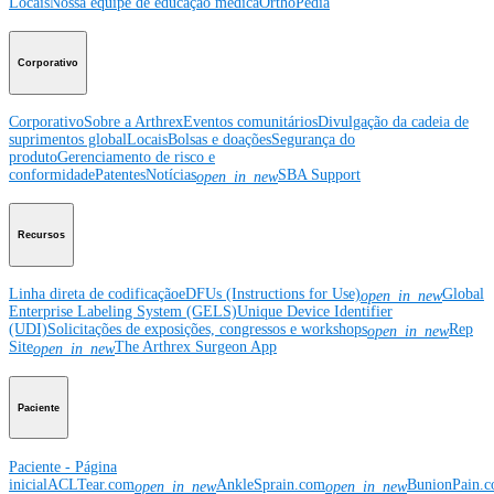
Locais
Nossa equipe de educação médica
OrthoPedia
Corporativo
Corporativo
Sobre a Arthrex
Eventos comunitários
Divulgação da cadeia de
suprimentos global
Locais
Bolsas e doações
Segurança do
produto
Gerenciamento de risco e
conformidade
Patentes
Notícias
SBA Support
open_in_new
Recursos
Linha direta de codificação
eDFUs (Instructions for Use)
Global
open_in_new
Enterprise Labeling System (GELS)
Unique Device Identifier
(UDI)
Solicitações de exposições, congressos e workshops
Rep
open_in_new
Site
The Arthrex Surgeon App
open_in_new
Paciente
Paciente - Página
inicial
ACLTear.com
AnkleSprain.com
BunionPain.
open_in_new
open_in_new