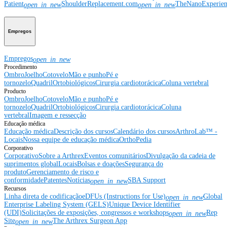
Patient
ShoulderReplacement.com
TheNanoExperie
open_in_new
open_in_new
Empregos
Empregos
open_in_new
Procedimento
Ombro
Joelho
Cotovelo
Mão e punho
Pé e
tornozelo
Quadril
Ortobiológicos
Cirurgia cardiotorácica
Coluna vertebral
Producto
Ombro
Joelho
Cotovelo
Mão e punho
Pé e
tornozelo
Quadril
Ortobiológicos
Cirurgia cardiotorácica
Coluna
vertebral
Imagem e ressecção
Educação médica
Educação médica
Descrição dos cursos
Calendário dos cursos
ArthroLab™ -
Locais
Nossa equipe de educação médica
OrthoPedia
Corporativo
Corporativo
Sobre a Arthrex
Eventos comunitários
Divulgação da cadeia de
suprimentos global
Locais
Bolsas e doações
Segurança do
produto
Gerenciamento de risco e
conformidade
Patentes
Notícias
SBA Support
open_in_new
Recursos
Linha direta de codificação
eDFUs (Instructions for Use)
Global
open_in_new
Enterprise Labeling System (GELS)
Unique Device Identifier
(UDI)
Solicitações de exposições, congressos e workshops
Rep
open_in_new
Site
The Arthrex Surgeon App
open_in_new