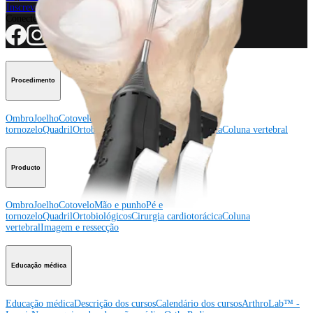
Inscreva-se para receber: O que há de novo na Arthrex?
Conecte-se conosco
Procedimento
Ombro
Joelho
Cotovelo
Mão e punho
Pé e
tornozelo
Quadril
Ortobiológicos
Cirurgia cardiotorácica
Coluna vertebral
Producto
Ombro
Joelho
Cotovelo
Mão e punho
Pé e
tornozelo
Quadril
Ortobiológicos
Cirurgia cardiotorácica
Coluna
vertebral
Imagem e ressecção
Educação médica
Educação médica
Descrição dos cursos
Calendário dos cursos
ArthroLab™ -