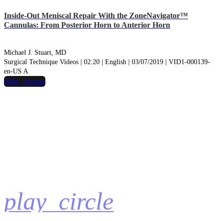
Inside-Out Meniscal Repair With the ZoneNavigator™
Cannulas: From Posterior Horn to Anterior Horn
Michael J. Stuart, MD
Surgical Technique Videos | 02:20 | English | 03/07/2019 | VID1-000139-
en-US A
hide_image
play_circle