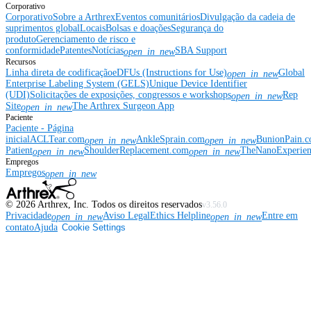
Corporativo
Corporativo
Sobre a Arthrex
Eventos comunitários
Divulgação da cadeia de
suprimentos global
Locais
Bolsas e doações
Segurança do
produto
Gerenciamento de risco e
conformidade
Patentes
Notícias
SBA Support
open_in_new
Recursos
Linha direta de codificação
eDFUs (Instructions for Use)
Global
open_in_new
Enterprise Labeling System (GELS)
Unique Device Identifier
(UDI)
Solicitações de exposições, congressos e workshops
Rep
open_in_new
Site
The Arthrex Surgeon App
open_in_new
Paciente
Paciente - Página
inicial
ACLTear.com
AnkleSprain.com
BunionPain.
open_in_new
open_in_new
Patient
ShoulderReplacement.com
TheNanoExperie
open_in_new
open_in_new
Empregos
Empregos
open_in_new
©
2026
Arthrex, Inc. Todos os direitos reservados
v3.56.0
Privacidade
Aviso Legal
Ethics Helpline
Entre em
open_in_new
open_in_new
contato
Ajuda
Cookie Settings