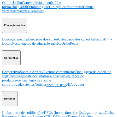
Ombro
Joelho
Cotovelo
Mão e punho
Pé e
tornozelo
Quadril
Ortobiológicos
Cirurgia cardiotorácica
Coluna
vertebral
Imagem e ressecção
Educação médica
Educação médica
Descrição dos cursos
Calendário dos cursos
ArthroLab™ -
Locais
Nossa equipe de educação médica
OrthoPedia
Corporativo
Corporativo
Sobre a Arthrex
Eventos comunitários
Divulgação da cadeia de
suprimentos global
Locais
Bolsas e doações
Segurança do
produto
Gerenciamento de risco e
conformidade
Patentes
Notícias
SBA Support
open_in_new
Recursos
Linha direta de codificação
eDFUs (Instructions for Use)
Global
open_in_new
Enterprise Labeling System (GELS)
Unique Device Identifier