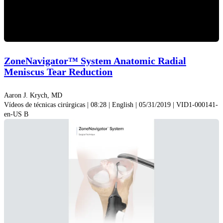
Play
Video
ZoneNavigator™ System Anatomic Radial
Meniscus Tear Reduction
Aaron J. Krych, MD
Vídeos de técnicas cirúrgicas | 08:28 | English | 05/31/2019 | VID1-000141-
en-US B