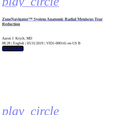
play_circle
ZoneNavigator™ System Anatomic Radial Meniscus Tear
Reduction
Aaron J. Krych, MD
08:28 | English | 05/31/2019 | VID1-000141-en-US B
hide_image
play_circle