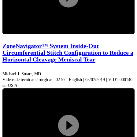
Play
Video
ZoneNavigator™ System Inside-Out
Circumferential Stitch Configuration to Reduce a
Horizontal Cleavage Meniscal Tear
Michael J. Stuart, MD
Vídeos de técnicas cirúrgicas | 02:57 | English | 03/07/2019 | VID1-000140-
en-US A