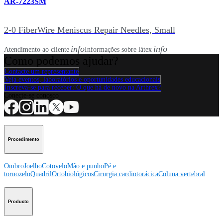
AR-7223SM
2-0 FiberWire Meniscus Repair Needles, Small
info
info
Atendimento ao cliente
Informações sobre látex
Como podemos ajudar?
Contacte um representante
Veja eventos, laboratórios e oportunidades educacionais
Inscreva-se para receber: O que há de novo na Arthrex?
Conecte-se conosco
Procedimento
Ombro
Joelho
Cotovelo
Mão e punho
Pé e
tornozelo
Quadril
Ortobiológicos
Cirurgia cardiotorácica
Coluna vertebral
Producto