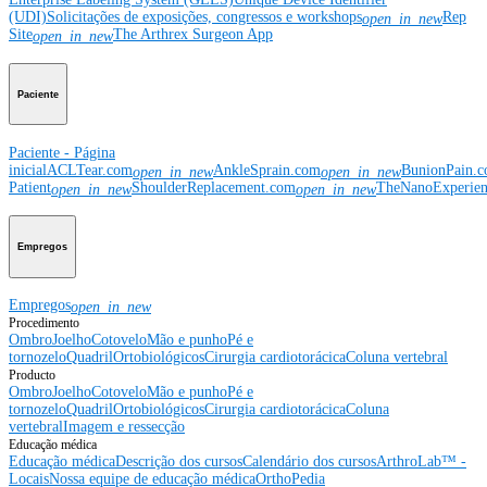
(UDI)
Solicitações de exposições, congressos e workshops
Rep
open_in_new
Site
The Arthrex Surgeon App
open_in_new
Paciente
Paciente - Página
inicial
ACLTear.com
AnkleSprain.com
BunionPain.
open_in_new
open_in_new
Patient
ShoulderReplacement.com
TheNanoExperie
open_in_new
open_in_new
Empregos
Empregos
open_in_new
Procedimento
Ombro
Joelho
Cotovelo
Mão e punho
Pé e
tornozelo
Quadril
Ortobiológicos
Cirurgia cardiotorácica
Coluna vertebral
Producto
Ombro
Joelho
Cotovelo
Mão e punho
Pé e
tornozelo
Quadril
Ortobiológicos
Cirurgia cardiotorácica
Coluna
vertebral
Imagem e ressecção
Educação médica
Educação médica
Descrição dos cursos
Calendário dos cursos
ArthroLab™ -
Locais
Nossa equipe de educação médica
OrthoPedia