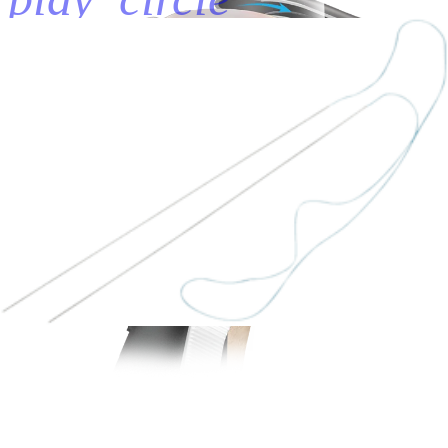
ZoneNavigator™ System
00:15 | English | 03/04/2019 | CLTL1-000004-en-US A
arrow_drop_down
Veja Mais Clipes
Vídeos de demonstração de produtos (1)
hide_image