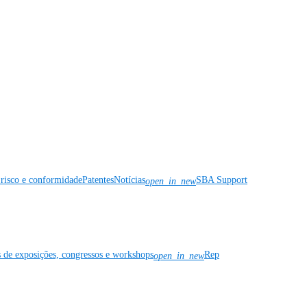
risco e conformidade
Patentes
Notícias
SBA Support
open_in_new
s de exposições, congressos e workshops
Rep
open_in_new