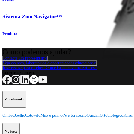
Sistema ZoneNavigator™
Produto
Como podemos ajudar?
Contacte um representante
Veja eventos, laboratórios e oportunidades educacionais
Inscreva-se para receber: O que há de novo na Arthrex?
Conecte-se conosco
Procedimento
Ombro
Joelho
Cotovelo
Mão e punho
Pé e tornozelo
Quadril
Ortobiológicos
Cirur
Producto