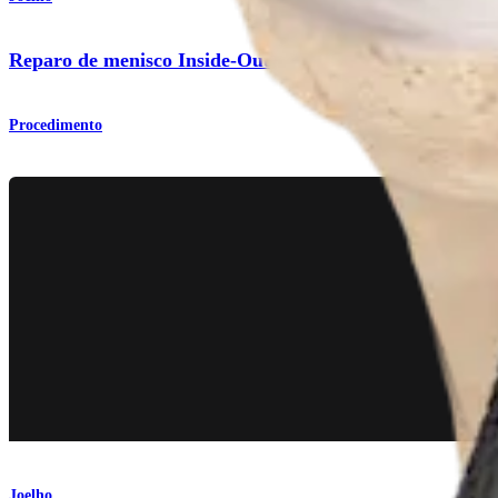
Reparo de menisco Inside-Out
Procedimento
Joelho