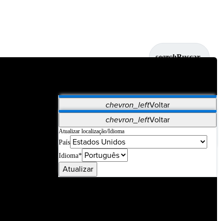
search
Buscar
chevron_left
Voltar
Aplicativos
chevron_left
Voltar
Vet Systems
OrthoPedia Patient
SAP
Atualizar localização/Idioma
País
Supplier Portal
Synergy Imaging & Resection
Idioma*
Atualizar