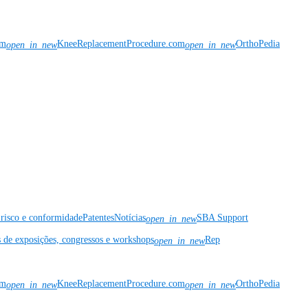
om
KneeReplacementProcedure.com
OrthoPedia
open_in_new
open_in_new
risco e conformidade
Patentes
Notícias
SBA Support
open_in_new
s de exposições, congressos e workshops
Rep
open_in_new
om
KneeReplacementProcedure.com
OrthoPedia
open_in_new
open_in_new