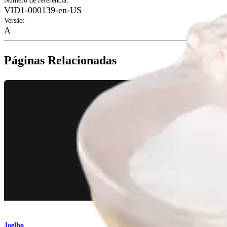
Número de referência
:
VID1-000139-en-US
Versão
:
A
Páginas Relacionadas
Joelho