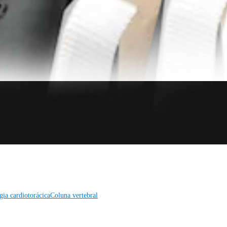
gia cardiotorácica
Coluna vertebral