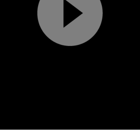
Play
Video