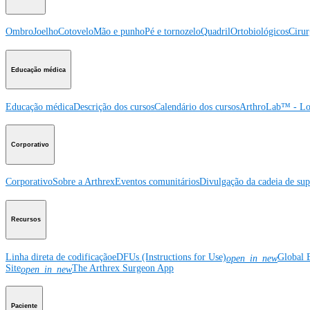
Ombro
Joelho
Cotovelo
Mão e punho
Pé e tornozelo
Quadril
Ortobiológicos
Cirur
Educação médica
Educação médica
Descrição dos cursos
Calendário dos cursos
ArthroLab™ - Lo
Corporativo
Corporativo
Sobre a Arthrex
Eventos comunitários
Divulgação da cadeia de sup
Recursos
Linha direta de codificação
eDFUs (Instructions for Use)
Global 
open_in_new
Site
The Arthrex Surgeon App
open_in_new
Paciente