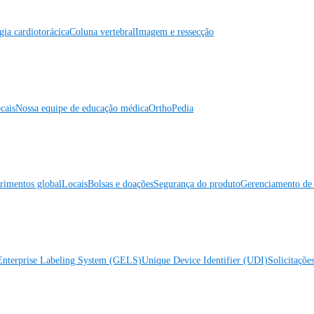
gia cardiotorácica
Coluna vertebral
Imagem e ressecção
cais
Nossa equipe de educação médica
OrthoPedia
rimentos global
Locais
Bolsas e doações
Segurança do produto
Gerenciamento de 
Enterprise Labeling System (GELS)
Unique Device Identifier (UDI)
Solicitaçõe