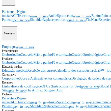
Paciente - Página
inicial
ACLTear.com
AnkleSprain.com
BunionPain.
open_in_new
open_in_new
Patient
ShoulderReplacement.com
TheNanoExperie
open_in_new
open_in_new
Empregos
Empregos
open_in_new
Procedimento
Ombro
Joelho
Cotovelo
Mão e punho
Pé e tornozelo
Quadril
Ortobiológicos
Cirur
Producto
Ombro
Joelho
Cotovelo
Mão e punho
Pé e tornozelo
Quadril
Ortobiológicos
Cirur
Educação médica
Educação médica
Descrição dos cursos
Calendário dos cursos
ArthroLab™ - Lo
Corporativo
Corporativo
Sobre a Arthrex
Eventos comunitários
Divulgação da cadeia de sup
Recursos
Linha direta de codificação
eDFUs (Instructions for Use)
Global 
open_in_new
Site
The Arthrex Surgeon App
open_in_new
Paciente
Paciente - Página
inicial
ACLTear.com
AnkleSprain.com
BunionPain.
open_in_new
open_in_new
Patient
ShoulderReplacement.com
TheNanoExperie
open_in_new
open_in_new
Empregos