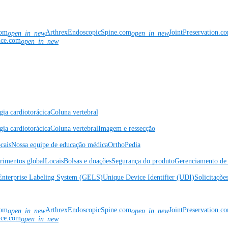
com
ArthrexEndoscopicSpine.com
JointPreservation.c
open_in_new
open_in_new
nce.com
open_in_new
gia cardiotorácica
Coluna vertebral
gia cardiotorácica
Coluna vertebral
Imagem e ressecção
cais
Nossa equipe de educação médica
OrthoPedia
rimentos global
Locais
Bolsas e doações
Segurança do produto
Gerenciamento de 
Enterprise Labeling System (GELS)
Unique Device Identifier (UDI)
Solicitaçõe
com
ArthrexEndoscopicSpine.com
JointPreservation.c
open_in_new
open_in_new
nce.com
open_in_new