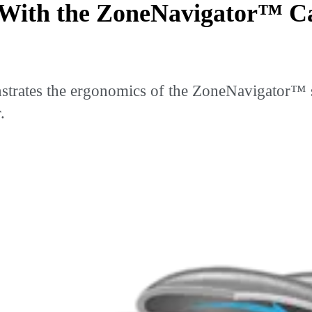
 With the ZoneNavigator™ C
trates the ergonomics of the ZoneNavigator™ sy
.