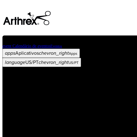
event
Calendário de eventos
Eventos
apps
Aplicativos
chevron_right
Apps
language
US/PT
chevron_right
US/PT
Categorias
Procedimento
arrow_drop_down
chevron_right
Produto
arrow_drop_down
chevron_right
Educação médica
arrow_drop_down
chevron_right
Corporativo
arrow_drop_down
chevron_right
ASC X
Administradores
arrow_drop_down
chevron_right
Paciente
arrow_drop_down
chevron_right
Recursos
arrow_drop_down
chevron_right