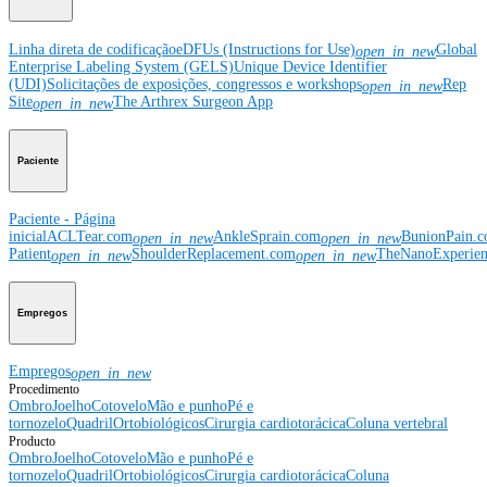
Linha direta de codificação
eDFUs (Instructions for Use)
Global
open_in_new
Enterprise Labeling System (GELS)
Unique Device Identifier
(UDI)
Solicitações de exposições, congressos e workshops
Rep
open_in_new
Site
The Arthrex Surgeon App
open_in_new
Paciente
Paciente - Página
inicial
ACLTear.com
AnkleSprain.com
BunionPain.
open_in_new
open_in_new
Patient
ShoulderReplacement.com
TheNanoExperie
open_in_new
open_in_new
Empregos
Empregos
open_in_new
Procedimento
Ombro
Joelho
Cotovelo
Mão e punho
Pé e
tornozelo
Quadril
Ortobiológicos
Cirurgia cardiotorácica
Coluna vertebral
Producto
Ombro
Joelho
Cotovelo
Mão e punho
Pé e
tornozelo
Quadril
Ortobiológicos
Cirurgia cardiotorácica
Coluna