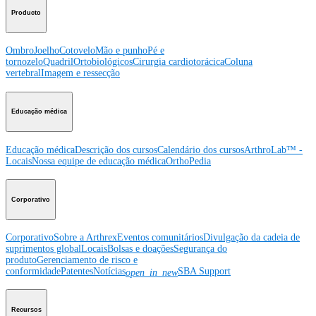
Producto
Ombro
Joelho
Cotovelo
Mão e punho
Pé e
tornozelo
Quadril
Ortobiológicos
Cirurgia cardiotorácica
Coluna
vertebral
Imagem e ressecção
Educação médica
Educação médica
Descrição dos cursos
Calendário dos cursos
ArthroLab™ -
Locais
Nossa equipe de educação médica
OrthoPedia
Corporativo
Corporativo
Sobre a Arthrex
Eventos comunitários
Divulgação da cadeia de
suprimentos global
Locais
Bolsas e doações
Segurança do
produto
Gerenciamento de risco e
conformidade
Patentes
Notícias
SBA Support
open_in_new
Recursos