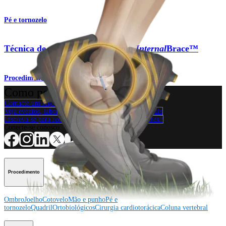
Pé e tornozelo
Técnica de reparo Brostrom com
Internal
Brace™
Procedimento
Como podemos ajudar?
Contacte um representante
Veja eventos, laboratórios e oportunidades educacionais
Inscreva-se para receber: O que há de novo na Arthrex?
Conecte-se conosco
Procedimento
Ombro
Joelho
Cotovelo
Mão e punho
Pé e
tornozelo
Quadril
Ortobiológicos
Cirurgia cardiotorácica
Coluna vertebral