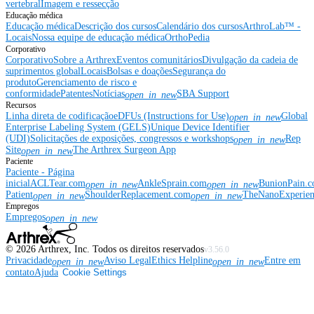
vertebral
Imagem e ressecção
Educação médica
Educação médica
Descrição dos cursos
Calendário dos cursos
ArthroLab™ -
Locais
Nossa equipe de educação médica
OrthoPedia
Corporativo
Corporativo
Sobre a Arthrex
Eventos comunitários
Divulgação da cadeia de
suprimentos global
Locais
Bolsas e doações
Segurança do
produto
Gerenciamento de risco e
conformidade
Patentes
Notícias
SBA Support
open_in_new
Recursos
Linha direta de codificação
eDFUs (Instructions for Use)
Global
open_in_new
Enterprise Labeling System (GELS)
Unique Device Identifier
(UDI)
Solicitações de exposições, congressos e workshops
Rep
open_in_new
Site
The Arthrex Surgeon App
open_in_new
Paciente
Paciente - Página
inicial
ACLTear.com
AnkleSprain.com
BunionPain.
open_in_new
open_in_new
Patient
ShoulderReplacement.com
TheNanoExperie
open_in_new
open_in_new
Empregos
Empregos
open_in_new
©
2026
Arthrex, Inc. Todos os direitos reservados
v3.56.0
Privacidade
Aviso Legal
Ethics Helpline
Entre em
open_in_new
open_in_new
contato
Ajuda
Cookie Settings