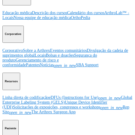
Educação médica
Descrição dos cursos
Calendário dos cursos
ArthroLab™ -
Locais
Nossa equipe de educação médica
OrthoPedia
Corporativo
Corporativo
Sobre a Arthrex
Eventos comunitários
Divulgação da cadeia de
suprimentos global
Locais
Bolsas e doações
Segurança do
produto
Gerenciamento de risco e
conformidade
Patentes
Notícias
SBA Support
open_in_new
Recursos
Linha direta de codificação
eDFUs (Instructions for Use)
Global
open_in_new
Enterprise Labeling System (GELS)
Unique Device Identifier
(UDI)
Solicitações de exposições, congressos e workshops
Rep
open_in_new
Site
The Arthrex Surgeon App
open_in_new
Paciente