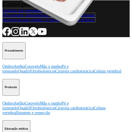
Como podemos ajudar?
Contacte um representante
Veja eventos, laboratórios e oportunidades educacionais
Inscreva-se para receber: O que há de novo na Arthrex?
Conecte-se conosco
Procedimento
Ombro
Joelho
Cotovelo
Mão e punho
Pé e
tornozelo
Quadril
Ortobiológicos
Cirurgia cardiotorácica
Coluna vertebral
Producto
Ombro
Joelho
Cotovelo
Mão e punho
Pé e
tornozelo
Quadril
Ortobiológicos
Cirurgia cardiotorácica
Coluna
vertebral
Imagem e ressecção
Educação médica