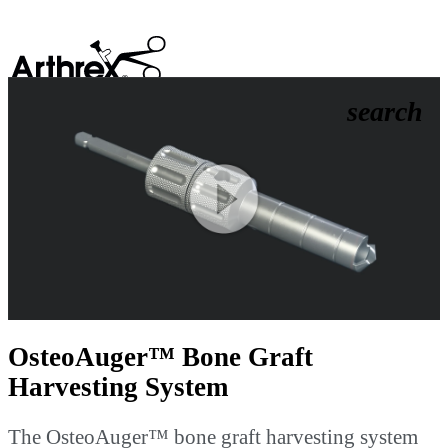
search
Play
Video
OsteoAuger™ Bone Graft
Harvesting System
The OsteoAuger™ bone graft harvesting system