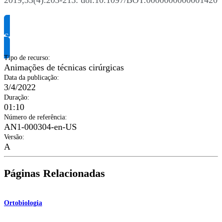
2019;33(4):203-213. doi:10.1097/BOT.0000000000001420
Solicite informação do produto
Tipo de recurso
:
Animações de técnicas cirúrgicas
Data da publicação
:
3/4/2022
Duração
:
01:10
Número de referência
:
AN1-000304-en-US
Versão
:
A
Páginas Relacionadas
Ortobiologia