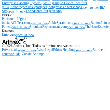
Enterprise Labeling System (GELS)
Unique Device Identifier
(UDI)
Solicitações de exposições, congressos e workshops
Rep
open_in_new
Site
The Arthrex Surgeon App
open_in_new
Paciente
Paciente - Página
inicial
ACLTear.com
AnkleSprain.com
BunionPain.
open_in_new
open_in_new
Patient
ShoulderReplacement.com
TheNanoExperie
open_in_new
open_in_new
Empregos
Empregos
open_in_new
©
2026
Arthrex, Inc. Todos os direitos reservados
v3.55.1
Privacidade
Aviso Legal
Ethics Helpline
Entre em
open_in_new
open_in_new
contato
Ajuda
Cookie Settings