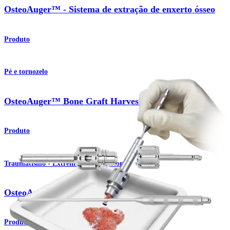
OsteoAuger™ - Sistema de extração de enxerto ósseo
Produto
Pé e tornozelo
OsteoAuger™ Bone Graft Harvesting System
Produto
Traumatismo - Extremidades superiores
OsteoAuger™ Bone Graft Harvesting System
Produto