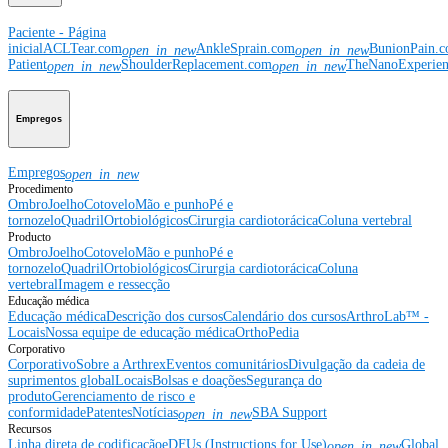
Paciente - Página
inicial
ACLTear.com
AnkleSprain.com
BunionPain.
open_in_new
open_in_new
Patient
ShoulderReplacement.com
TheNanoExperie
open_in_new
open_in_new
Empregos
Empregos
open_in_new
Procedimento
Ombro
Joelho
Cotovelo
Mão e punho
Pé e
tornozelo
Quadril
Ortobiológicos
Cirurgia cardiotorácica
Coluna vertebral
Producto
Ombro
Joelho
Cotovelo
Mão e punho
Pé e
tornozelo
Quadril
Ortobiológicos
Cirurgia cardiotorácica
Coluna
vertebral
Imagem e ressecção
Educação médica
Educação médica
Descrição dos cursos
Calendário dos cursos
ArthroLab™ -
Locais
Nossa equipe de educação médica
OrthoPedia
Corporativo
Corporativo
Sobre a Arthrex
Eventos comunitários
Divulgação da cadeia de
suprimentos global
Locais
Bolsas e doações
Segurança do
produto
Gerenciamento de risco e
conformidade
Patentes
Notícias
SBA Support
open_in_new
Recursos
Linha direta de codificação
eDFUs (Instructions for Use)
Global
open_in_new