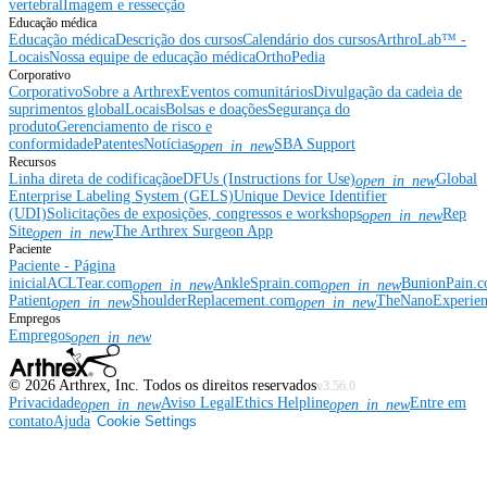
vertebral
Imagem e ressecção
Educação médica
Educação médica
Descrição dos cursos
Calendário dos cursos
ArthroLab™ -
Locais
Nossa equipe de educação médica
OrthoPedia
Corporativo
Corporativo
Sobre a Arthrex
Eventos comunitários
Divulgação da cadeia de
suprimentos global
Locais
Bolsas e doações
Segurança do
produto
Gerenciamento de risco e
conformidade
Patentes
Notícias
SBA Support
open_in_new
Recursos
Linha direta de codificação
eDFUs (Instructions for Use)
Global
open_in_new
Enterprise Labeling System (GELS)
Unique Device Identifier
(UDI)
Solicitações de exposições, congressos e workshops
Rep
open_in_new
Site
The Arthrex Surgeon App
open_in_new
Paciente
Paciente - Página
inicial
ACLTear.com
AnkleSprain.com
BunionPain.
open_in_new
open_in_new
Patient
ShoulderReplacement.com
TheNanoExperie
open_in_new
open_in_new
Empregos
Empregos
open_in_new
©
2026
Arthrex, Inc. Todos os direitos reservados
v3.56.0
Privacidade
Aviso Legal
Ethics Helpline
Entre em
open_in_new
open_in_new
contato
Ajuda
Cookie Settings