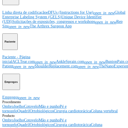
Linha direta de codificação
eDFUs (Instructions for Use)
Global
open_in_new
Enterprise Labeling System (GELS)
Unique Device Identifier
(UDI)
Solicitações de exposições, congressos e workshops
Rep
open_in_new
Site
The Arthrex Surgeon App
open_in_new
Paciente
Paciente - Página
inicial
ACLTear.com
AnkleSprain.com
BunionPain.
open_in_new
open_in_new
Patient
ShoulderReplacement.com
TheNanoExperie
open_in_new
open_in_new
Empregos
Empregos
open_in_new
Procedimento
Ombro
Joelho
Cotovelo
Mão e punho
Pé e
tornozelo
Quadril
Ortobiológicos
Cirurgia cardiotorácica
Coluna vertebral
Producto
Ombro
Joelho
Cotovelo
Mão e punho
Pé e
tornozelo
Quadril
Ortobiológicos
Cirurgia cardiotorácica
Coluna