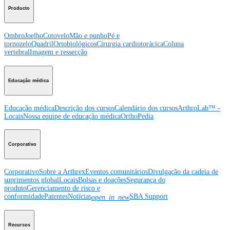
Producto
Ombro
Joelho
Cotovelo
Mão e punho
Pé e
tornozelo
Quadril
Ortobiológicos
Cirurgia cardiotorácica
Coluna
vertebral
Imagem e ressecção
Educação médica
Educação médica
Descrição dos cursos
Calendário dos cursos
ArthroLab™ -
Locais
Nossa equipe de educação médica
OrthoPedia
Corporativo
Corporativo
Sobre a Arthrex
Eventos comunitários
Divulgação da cadeia de
suprimentos global
Locais
Bolsas e doações
Segurança do
produto
Gerenciamento de risco e
conformidade
Patentes
Notícias
SBA Support
open_in_new
Recursos