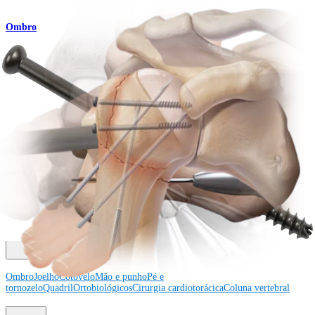
Ombro
Técnica de colocação de pinos percutâneos
Procedimento
Como podemos ajudar?
Contacte um representante
Veja eventos, laboratórios e oportunidades educacionais
Inscreva-se para receber: O que há de novo na Arthrex?
Conecte-se conosco
Procedimento
Ombro
Joelho
Cotovelo
Mão e punho
Pé e
tornozelo
Quadril
Ortobiológicos
Cirurgia cardiotorácica
Coluna vertebral