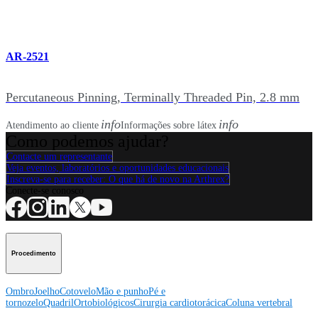
AR-2521
Percutaneous Pinning, Terminally Threaded Pin, 2.8 mm
info
info
Atendimento ao cliente
Informações sobre látex
Como podemos ajudar?
Contacte um representante
Veja eventos, laboratórios e oportunidades educacionais
Inscreva-se para receber: O que há de novo na Arthrex?
Conecte-se conosco
Procedimento
Ombro
Joelho
Cotovelo
Mão e punho
Pé e
tornozelo
Quadril
Ortobiológicos
Cirurgia cardiotorácica
Coluna vertebral