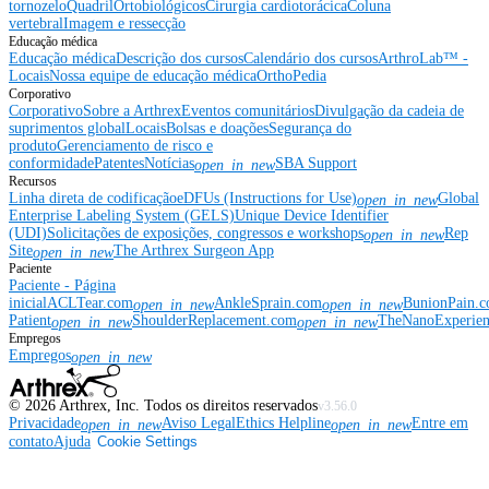
tornozelo
Quadril
Ortobiológicos
Cirurgia cardiotorácica
Coluna
vertebral
Imagem e ressecção
Educação médica
Educação médica
Descrição dos cursos
Calendário dos cursos
ArthroLab™ -
Locais
Nossa equipe de educação médica
OrthoPedia
Corporativo
Corporativo
Sobre a Arthrex
Eventos comunitários
Divulgação da cadeia de
suprimentos global
Locais
Bolsas e doações
Segurança do
produto
Gerenciamento de risco e
conformidade
Patentes
Notícias
SBA Support
open_in_new
Recursos
Linha direta de codificação
eDFUs (Instructions for Use)
Global
open_in_new
Enterprise Labeling System (GELS)
Unique Device Identifier
(UDI)
Solicitações de exposições, congressos e workshops
Rep
open_in_new
Site
The Arthrex Surgeon App
open_in_new
Paciente
Paciente - Página
inicial
ACLTear.com
AnkleSprain.com
BunionPain.
open_in_new
open_in_new
Patient
ShoulderReplacement.com
TheNanoExperie
open_in_new
open_in_new
Empregos
Empregos
open_in_new
©
2026
Arthrex, Inc. Todos os direitos reservados
v3.56.0
Privacidade
Aviso Legal
Ethics Helpline
Entre em
open_in_new
open_in_new
contato
Ajuda
Cookie Settings