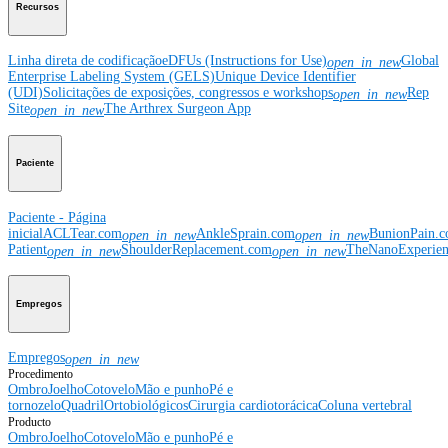
Recursos
Linha direta de codificação
eDFUs (Instructions for Use)
Global
open_in_new
Enterprise Labeling System (GELS)
Unique Device Identifier
(UDI)
Solicitações de exposições, congressos e workshops
Rep
open_in_new
Site
The Arthrex Surgeon App
open_in_new
Paciente
Paciente - Página
inicial
ACLTear.com
AnkleSprain.com
BunionPain.
open_in_new
open_in_new
Patient
ShoulderReplacement.com
TheNanoExperie
open_in_new
open_in_new
Empregos
Empregos
open_in_new
Procedimento
Ombro
Joelho
Cotovelo
Mão e punho
Pé e
tornozelo
Quadril
Ortobiológicos
Cirurgia cardiotorácica
Coluna vertebral
Producto
Ombro
Joelho
Cotovelo
Mão e punho
Pé e