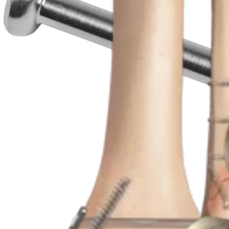
Produto
Pé e tornozelo
Fixação interna para fratura do tornozelo