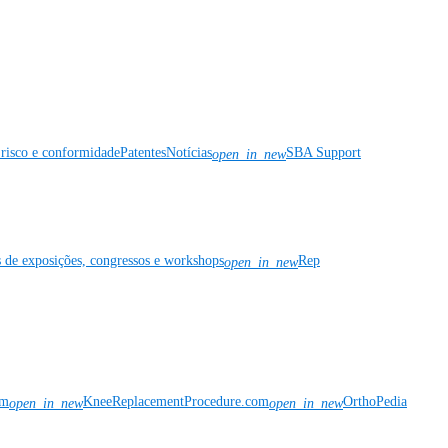
risco e conformidade
Patentes
Notícias
SBA Support
open_in_new
s de exposições, congressos e workshops
Rep
open_in_new
om
KneeReplacementProcedure.com
OrthoPedia
open_in_new
open_in_new