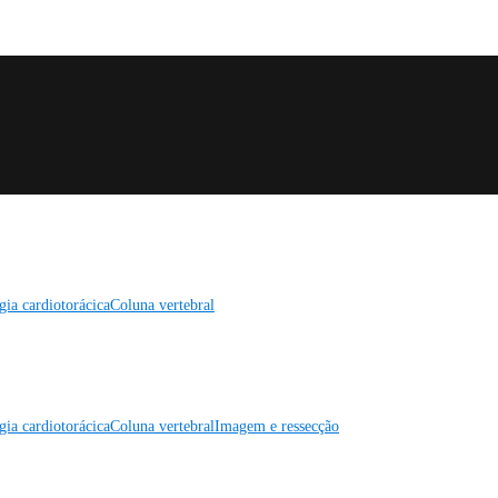
gia cardiotorácica
Coluna vertebral
gia cardiotorácica
Coluna vertebral
Imagem e ressecção