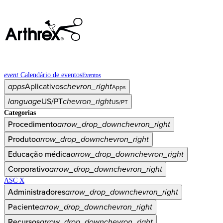
event
Calendário de eventos
Eventos
apps
Aplicativos
chevron_right
Apps
language
US/PT
chevron_right
US/PT
Categorias
Procedimento
arrow_drop_down
chevron_right
Produto
arrow_drop_down
chevron_right
Educação médica
arrow_drop_down
chevron_right
Corporativo
arrow_drop_down
chevron_right
ASC X
Administradores
arrow_drop_down
chevron_right
Paciente
arrow_drop_down
chevron_right
Recursos
arrow_drop_down
chevron_right