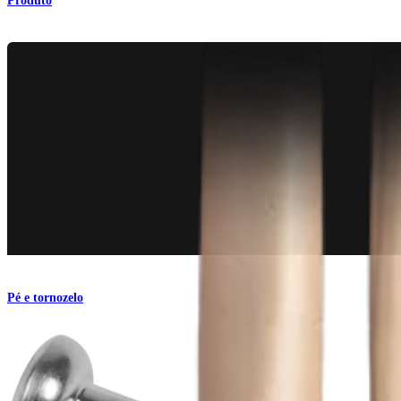
Produto
Pé e tornozelo
Sistema de gerenciamento de fraturas para tornozelo