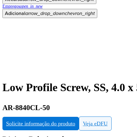
Empregos
open_in_new
Adicional
arrow_drop_down
chevron_right
Low Profile Screw, SS, 4.0 
AR-8840CL-50
Solicite informação do produto
Veja eDFU