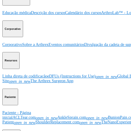
Educação médica
Descrição dos cursos
Calendário dos cursos
ArthroLab™ - Lo
Corporativo
Corporativo
Sobre a Arthrex
Eventos comunitários
Divulgação da cadeia de sup
Recursos
Linha direta de codificação
eDFUs (Instructions for Use)
Global 
open_in_new
Site
The Arthrex Surgeon App
open_in_new
Paciente
Paciente - Página
inicial
ACLTear.com
AnkleSprain.com
BunionPain.
open_in_new
open_in_new
Patient
ShoulderReplacement.com
TheNanoExperie
open_in_new
open_in_new