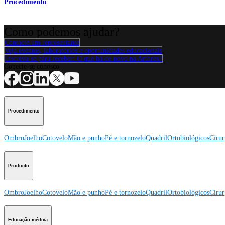
Procedimento
Como podemos ajudar?
Contacte um representante
Veja eventos, laboratórios e oportunidades educacionais
Inscreva-se para receber: O que há de novo na Arthrex?
Conecte-se conosco
Procedimento
Ombro
Joelho
Cotovelo
Mão e punho
Pé e tornozelo
Quadril
Ortobiológicos
Cirur
Producto
Ombro
Joelho
Cotovelo
Mão e punho
Pé e tornozelo
Quadril
Ortobiológicos
Cirur
Educação médica