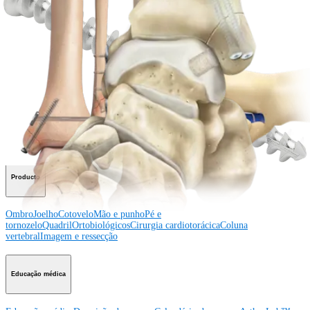
Veja eventos, laboratórios e oportunidades educacionais
Inscreva-se para receber: O que há de novo na Arthrex?
Conecte-se conosco
Procedimento
Ombro
Joelho
Cotovelo
Mão e punho
Pé e
tornozelo
Quadril
Ortobiológicos
Cirurgia cardiotorácica
Coluna vertebral
Producto
Ombro
Joelho
Cotovelo
Mão e punho
Pé e
tornozelo
Quadril
Ortobiológicos
Cirurgia cardiotorácica
Coluna
vertebral
Imagem e ressecção
Educação médica