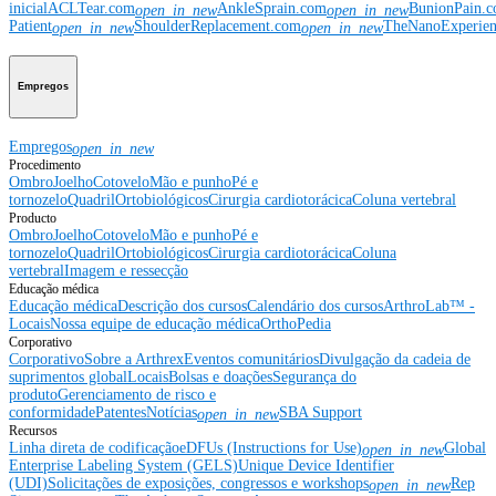
inicial
ACLTear.com
AnkleSprain.com
BunionPain.
open_in_new
open_in_new
Patient
ShoulderReplacement.com
TheNanoExperie
open_in_new
open_in_new
Empregos
Empregos
open_in_new
Procedimento
Ombro
Joelho
Cotovelo
Mão e punho
Pé e
tornozelo
Quadril
Ortobiológicos
Cirurgia cardiotorácica
Coluna vertebral
Producto
Ombro
Joelho
Cotovelo
Mão e punho
Pé e
tornozelo
Quadril
Ortobiológicos
Cirurgia cardiotorácica
Coluna
vertebral
Imagem e ressecção
Educação médica
Educação médica
Descrição dos cursos
Calendário dos cursos
ArthroLab™ -
Locais
Nossa equipe de educação médica
OrthoPedia
Corporativo
Corporativo
Sobre a Arthrex
Eventos comunitários
Divulgação da cadeia de
suprimentos global
Locais
Bolsas e doações
Segurança do
produto
Gerenciamento de risco e
conformidade
Patentes
Notícias
SBA Support
open_in_new
Recursos
Linha direta de codificação
eDFUs (Instructions for Use)
Global
open_in_new
Enterprise Labeling System (GELS)
Unique Device Identifier
(UDI)
Solicitações de exposições, congressos e workshops
Rep
open_in_new