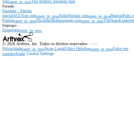
Site
The Arthrex Surgeon App
open_in_new
Paciente
Paciente - Página
inicial
ACLTear.com
AnkleSprain.com
BunionPain.
open_in_new
open_in_new
Patient
ShoulderReplacement.com
TheNanoExperie
open_in_new
open_in_new
Empregos
Empregos
open_in_new
©
2026
Arthrex, Inc. Todos os direitos reservados
v3.56.0
Privacidade
Aviso Legal
Ethics Helpline
Entre em
open_in_new
open_in_new
contato
Ajuda
Cookie Settings