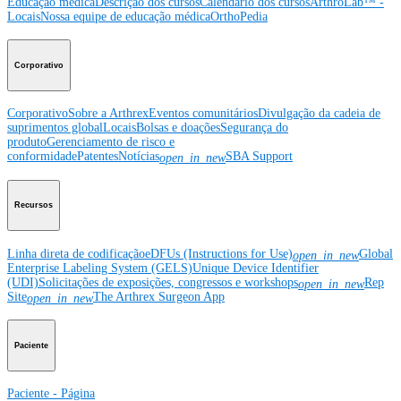
Educação médica
Descrição dos cursos
Calendário dos cursos
ArthroLab™ -
Locais
Nossa equipe de educação médica
OrthoPedia
Corporativo
Corporativo
Sobre a Arthrex
Eventos comunitários
Divulgação da cadeia de
suprimentos global
Locais
Bolsas e doações
Segurança do
produto
Gerenciamento de risco e
conformidade
Patentes
Notícias
SBA Support
open_in_new
Recursos
Linha direta de codificação
eDFUs (Instructions for Use)
Global
open_in_new
Enterprise Labeling System (GELS)
Unique Device Identifier
(UDI)
Solicitações de exposições, congressos e workshops
Rep
open_in_new
Site
The Arthrex Surgeon App
open_in_new
Paciente
Paciente - Página