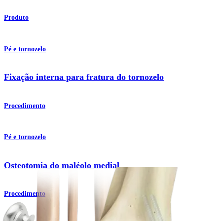
Produto
Pé e tornozelo
Fixação interna para fratura do tornozelo
Procedimento
Pé e tornozelo
Osteotomia do maléolo medial
Procedimento
Como podemos ajudar?
Contacte um representante