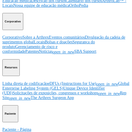
Educação médica
Descrição dos cursos
Calendário dos cursos
ArthroLab™ -
Locais
Nossa equipe de educação médica
OrthoPedia
Corporativo
Corporativo
Sobre a Arthrex
Eventos comunitários
Divulgação da cadeia de
suprimentos global
Locais
Bolsas e doações
Segurança do
produto
Gerenciamento de risco e
conformidade
Patentes
Notícias
SBA Support
open_in_new
Recursos
Linha direta de codificação
eDFUs (Instructions for Use)
Global
open_in_new
Enterprise Labeling System (GELS)
Unique Device Identifier
(UDI)
Solicitações de exposições, congressos e workshops
Rep
open_in_new
Site
The Arthrex Surgeon App
open_in_new
Paciente
Paciente - Página