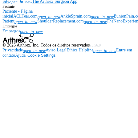
Site
The Arthrex Surgeon App
open_in_new
Paciente
Paciente - Página
inicial
ACLTear.com
AnkleSprain.com
BunionPain.
open_in_new
open_in_new
Patient
ShoulderReplacement.com
TheNanoExperie
open_in_new
open_in_new
Empregos
Empregos
open_in_new
©
2026
Arthrex, Inc. Todos os direitos reservados
v3.56.0
Privacidade
Aviso Legal
Ethics Helpline
Entre em
open_in_new
open_in_new
contato
Ajuda
Cookie Settings