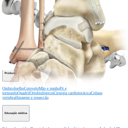
Veja eventos, laboratórios e oportunidades educacionais
Inscreva-se para receber: O que há de novo na Arthrex?
Conecte-se conosco
Procedimento
Ombro
Joelho
Cotovelo
Mão e punho
Pé e
tornozelo
Quadril
Ortobiológicos
Cirurgia cardiotorácica
Coluna vertebral
Producto
Ombro
Joelho
Cotovelo
Mão e punho
Pé e
tornozelo
Quadril
Ortobiológicos
Cirurgia cardiotorácica
Coluna
vertebral
Imagem e ressecção
Educação médica