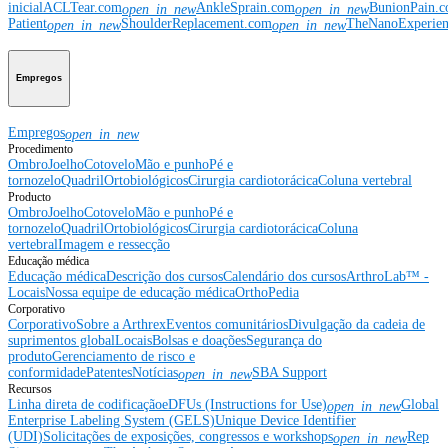
inicial
ACLTear.com
AnkleSprain.com
BunionPain.
open_in_new
open_in_new
Patient
ShoulderReplacement.com
TheNanoExperie
open_in_new
open_in_new
Empregos
Empregos
open_in_new
Procedimento
Ombro
Joelho
Cotovelo
Mão e punho
Pé e
tornozelo
Quadril
Ortobiológicos
Cirurgia cardiotorácica
Coluna vertebral
Producto
Ombro
Joelho
Cotovelo
Mão e punho
Pé e
tornozelo
Quadril
Ortobiológicos
Cirurgia cardiotorácica
Coluna
vertebral
Imagem e ressecção
Educação médica
Educação médica
Descrição dos cursos
Calendário dos cursos
ArthroLab™ -
Locais
Nossa equipe de educação médica
OrthoPedia
Corporativo
Corporativo
Sobre a Arthrex
Eventos comunitários
Divulgação da cadeia de
suprimentos global
Locais
Bolsas e doações
Segurança do
produto
Gerenciamento de risco e
conformidade
Patentes
Notícias
SBA Support
open_in_new
Recursos
Linha direta de codificação
eDFUs (Instructions for Use)
Global
open_in_new
Enterprise Labeling System (GELS)
Unique Device Identifier
(UDI)
Solicitações de exposições, congressos e workshops
Rep
open_in_new