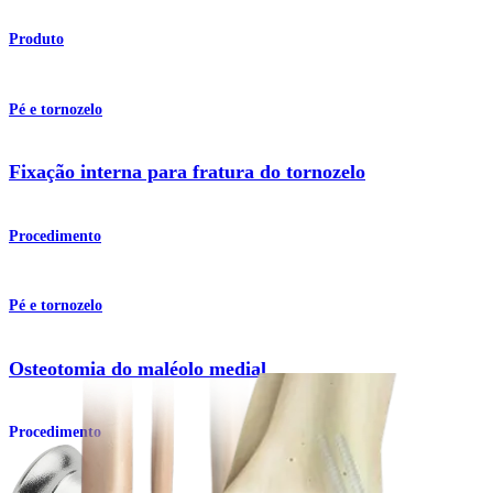
Produto
Pé e tornozelo
Fixação interna para fratura do tornozelo
Procedimento
Pé e tornozelo
Osteotomia do maléolo medial
Procedimento
Como podemos ajudar?
Contacte um representante