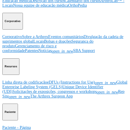
Educação médica
Descrição dos cursos
Calendário dos cursos
ArthroLab™ -
Locais
Nossa equipe de educação médica
OrthoPedia
Corporativo
Corporativo
Sobre a Arthrex
Eventos comunitários
Divulgação da cadeia de
suprimentos global
Locais
Bolsas e doações
Segurança do
produto
Gerenciamento de risco e
conformidade
Patentes
Notícias
SBA Support
open_in_new
Recursos
Linha direta de codificação
eDFUs (Instructions for Use)
Global
open_in_new
Enterprise Labeling System (GELS)
Unique Device Identifier
(UDI)
Solicitações de exposições, congressos e workshops
Rep
open_in_new
Site
The Arthrex Surgeon App
open_in_new
Paciente
Paciente - Página