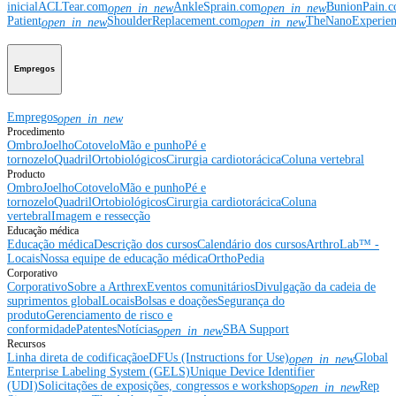
inicial
ACLTear.com
AnkleSprain.com
BunionPain.
open_in_new
open_in_new
Patient
ShoulderReplacement.com
TheNanoExperie
open_in_new
open_in_new
Empregos
Empregos
open_in_new
Procedimento
Ombro
Joelho
Cotovelo
Mão e punho
Pé e
tornozelo
Quadril
Ortobiológicos
Cirurgia cardiotorácica
Coluna vertebral
Producto
Ombro
Joelho
Cotovelo
Mão e punho
Pé e
tornozelo
Quadril
Ortobiológicos
Cirurgia cardiotorácica
Coluna
vertebral
Imagem e ressecção
Educação médica
Educação médica
Descrição dos cursos
Calendário dos cursos
ArthroLab™ -
Locais
Nossa equipe de educação médica
OrthoPedia
Corporativo
Corporativo
Sobre a Arthrex
Eventos comunitários
Divulgação da cadeia de
suprimentos global
Locais
Bolsas e doações
Segurança do
produto
Gerenciamento de risco e
conformidade
Patentes
Notícias
SBA Support
open_in_new
Recursos
Linha direta de codificação
eDFUs (Instructions for Use)
Global
open_in_new
Enterprise Labeling System (GELS)
Unique Device Identifier
(UDI)
Solicitações de exposições, congressos e workshops
Rep
open_in_new