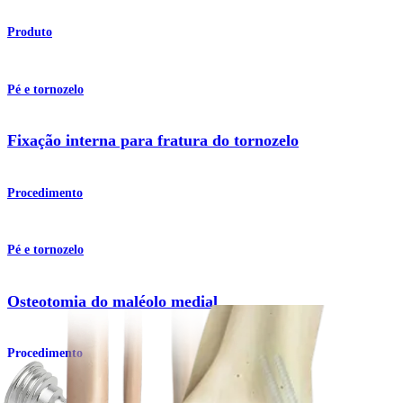
Produto
Pé e tornozelo
Fixação interna para fratura do tornozelo
Procedimento
Pé e tornozelo
Osteotomia do maléolo medial
Procedimento
Como podemos ajudar?
Contacte um representante