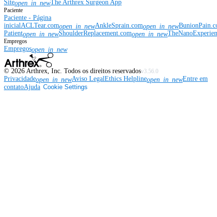
Site
The Arthrex Surgeon App
open_in_new
Paciente
Paciente - Página
inicial
ACLTear.com
AnkleSprain.com
BunionPain.
open_in_new
open_in_new
Patient
ShoulderReplacement.com
TheNanoExperie
open_in_new
open_in_new
Empregos
Empregos
open_in_new
©
2026
Arthrex, Inc. Todos os direitos reservados
v3.56.0
Privacidade
Aviso Legal
Ethics Helpline
Entre em
open_in_new
open_in_new
contato
Ajuda
Cookie Settings