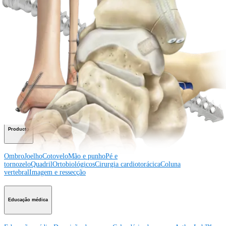
Veja eventos, laboratórios e oportunidades educacionais
Inscreva-se para receber: O que há de novo na Arthrex?
Conecte-se conosco
Procedimento
Ombro
Joelho
Cotovelo
Mão e punho
Pé e
tornozelo
Quadril
Ortobiológicos
Cirurgia cardiotorácica
Coluna vertebral
Producto
Ombro
Joelho
Cotovelo
Mão e punho
Pé e
tornozelo
Quadril
Ortobiológicos
Cirurgia cardiotorácica
Coluna
vertebral
Imagem e ressecção
Educação médica