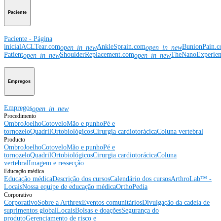
Paciente
Paciente - Página
inicial
ACLTear.com
AnkleSprain.com
BunionPain.
open_in_new
open_in_new
Patient
ShoulderReplacement.com
TheNanoExperie
open_in_new
open_in_new
Empregos
Empregos
open_in_new
Procedimento
Ombro
Joelho
Cotovelo
Mão e punho
Pé e
tornozelo
Quadril
Ortobiológicos
Cirurgia cardiotorácica
Coluna vertebral
Producto
Ombro
Joelho
Cotovelo
Mão e punho
Pé e
tornozelo
Quadril
Ortobiológicos
Cirurgia cardiotorácica
Coluna
vertebral
Imagem e ressecção
Educação médica
Educação médica
Descrição dos cursos
Calendário dos cursos
ArthroLab™ -
Locais
Nossa equipe de educação médica
OrthoPedia
Corporativo
Corporativo
Sobre a Arthrex
Eventos comunitários
Divulgação da cadeia de
suprimentos global
Locais
Bolsas e doações
Segurança do
produto
Gerenciamento de risco e