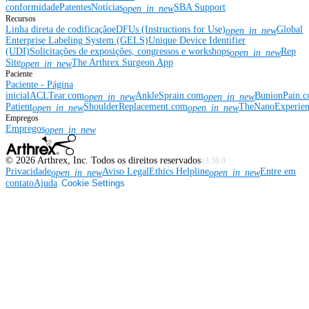
conformidade
Patentes
Notícias
SBA Support
open_in_new
Recursos
Linha direta de codificação
eDFUs (Instructions for Use)
Global
open_in_new
Enterprise Labeling System (GELS)
Unique Device Identifier
(UDI)
Solicitações de exposições, congressos e workshops
Rep
open_in_new
Site
The Arthrex Surgeon App
open_in_new
Paciente
Paciente - Página
inicial
ACLTear.com
AnkleSprain.com
BunionPain.
open_in_new
open_in_new
Patient
ShoulderReplacement.com
TheNanoExperie
open_in_new
open_in_new
Empregos
Empregos
open_in_new
©
2026
Arthrex, Inc. Todos os direitos reservados
v3.56.0
Privacidade
Aviso Legal
Ethics Helpline
Entre em
open_in_new
open_in_new
contato
Ajuda
Cookie Settings