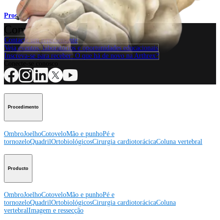
Procedimento
Como podemos ajudar?
Contacte um representante
Veja eventos, laboratórios e oportunidades educacionais
Inscreva-se para receber: O que há de novo na Arthrex?
Conecte-se conosco
Procedimento
Ombro
Joelho
Cotovelo
Mão e punho
Pé e
tornozelo
Quadril
Ortobiológicos
Cirurgia cardiotorácica
Coluna vertebral
Producto
Ombro
Joelho
Cotovelo
Mão e punho
Pé e
tornozelo
Quadril
Ortobiológicos
Cirurgia cardiotorácica
Coluna
vertebral
Imagem e ressecção