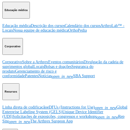
Educação médica
Educação médica
Descrição dos cursos
Calendário dos cursos
ArthroLab™ -
Locais
Nossa equipe de educação médica
OrthoPedia
Corporativo
Corporativo
Sobre a Arthrex
Eventos comunitários
Divulgação da cadeia de
suprimentos global
Locais
Bolsas e doações
Segurança do
produto
Gerenciamento de risco e
conformidade
Patentes
Notícias
SBA Support
open_in_new
Recursos
Linha direta de codificação
eDFUs (Instructions for Use)
Global
open_in_new
Enterprise Labeling System (GELS)
Unique Device Identifier
(UDI)
Solicitações de exposições, congressos e workshops
Rep
open_in_new
Site
The Arthrex Surgeon App
open_in_new