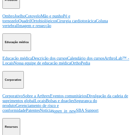
Ombro
Joelho
Cotovelo
Mão e punho
Pé e
tornozelo
Quadril
Ortobiológicos
Cirurgia cardiotorácica
Coluna
vertebral
Imagem e ressecção
Educação médica
Educação médica
Descrição dos cursos
Calendário dos cursos
ArthroLab™ -
Locais
Nossa equipe de educação médica
OrthoPedia
Corporativo
Corporativo
Sobre a Arthrex
Eventos comunitários
Divulgação da cadeia de
suprimentos global
Locais
Bolsas e doações
Segurança do
produto
Gerenciamento de risco e
conformidade
Patentes
Notícias
SBA Support
open_in_new
Recursos