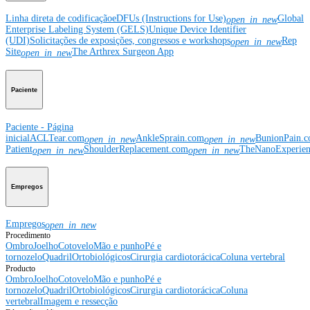
Linha direta de codificação
eDFUs (Instructions for Use)
Global
open_in_new
Enterprise Labeling System (GELS)
Unique Device Identifier
(UDI)
Solicitações de exposições, congressos e workshops
Rep
open_in_new
Site
The Arthrex Surgeon App
open_in_new
Paciente
Paciente - Página
inicial
ACLTear.com
AnkleSprain.com
BunionPain.
open_in_new
open_in_new
Patient
ShoulderReplacement.com
TheNanoExperie
open_in_new
open_in_new
Empregos
Empregos
open_in_new
Procedimento
Ombro
Joelho
Cotovelo
Mão e punho
Pé e
tornozelo
Quadril
Ortobiológicos
Cirurgia cardiotorácica
Coluna vertebral
Producto
Ombro
Joelho
Cotovelo
Mão e punho
Pé e
tornozelo
Quadril
Ortobiológicos
Cirurgia cardiotorácica
Coluna
vertebral
Imagem e ressecção