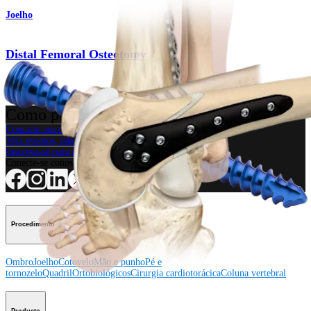
Joelho
Distal Femoral Osteotomy
Procedimento
Como podemos ajudar?
Contacte um representante
Veja eventos, laboratórios e oportunidades educacionais
Inscreva-se para receber: O que há de novo na Arthrex?
Conecte-se conosco
Procedimento
Ombro
Joelho
Cotovelo
Mão e punho
Pé e
tornozelo
Quadril
Ortobiológicos
Cirurgia cardiotorácica
Coluna vertebral
Producto