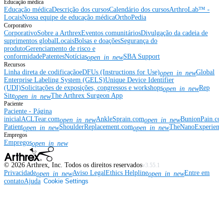
Educação médica
Educação médica
Descrição dos cursos
Calendário dos cursos
ArthroLab™ -
Locais
Nossa equipe de educação médica
OrthoPedia
Corporativo
Corporativo
Sobre a Arthrex
Eventos comunitários
Divulgação da cadeia de
suprimentos global
Locais
Bolsas e doações
Segurança do
produto
Gerenciamento de risco e
conformidade
Patentes
Notícias
SBA Support
open_in_new
Recursos
Linha direta de codificação
eDFUs (Instructions for Use)
Global
open_in_new
Enterprise Labeling System (GELS)
Unique Device Identifier
(UDI)
Solicitações de exposições, congressos e workshops
Rep
open_in_new
Site
The Arthrex Surgeon App
open_in_new
Paciente
Paciente - Página
inicial
ACLTear.com
AnkleSprain.com
BunionPain.
open_in_new
open_in_new
Patient
ShoulderReplacement.com
TheNanoExperie
open_in_new
open_in_new
Empregos
Empregos
open_in_new
©
2026
Arthrex, Inc. Todos os direitos reservados
v3.55.1
Privacidade
Aviso Legal
Ethics Helpline
Entre em
open_in_new
open_in_new
contato
Ajuda
Cookie Settings