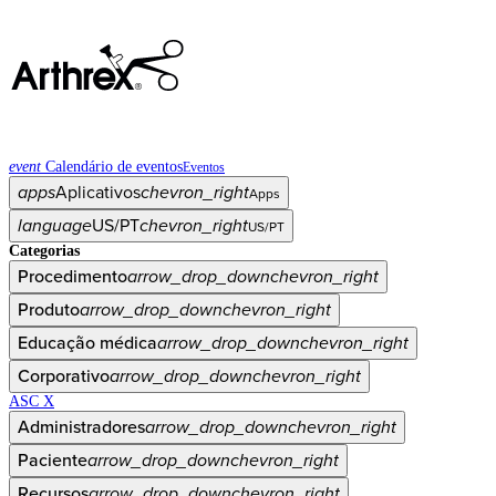
event
Calendário de eventos
Eventos
apps
Aplicativos
chevron_right
Apps
language
US/PT
chevron_right
US/PT
Categorias
Procedimento
arrow_drop_down
chevron_right
Produto
arrow_drop_down
chevron_right
Educação médica
arrow_drop_down
chevron_right
Corporativo
arrow_drop_down
chevron_right
ASC X
Administradores
arrow_drop_down
chevron_right
Paciente
arrow_drop_down
chevron_right
Recursos
arrow_drop_down
chevron_right