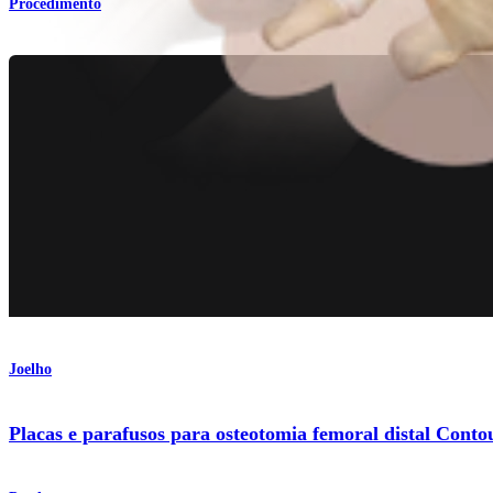
Procedimento
Joelho
Placas e parafusos para osteotomia femoral distal Con