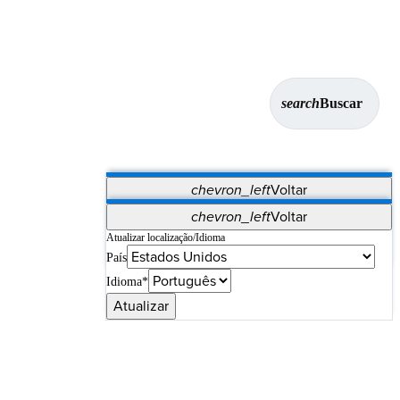
search
Buscar
chevron_left
Voltar
Aplicativos
chevron_left
Voltar
Vet Systems
OrthoPedia Patient
SAP
Atualizar localização/Idioma
País
Supplier Portal
Synergy Imaging & Resection
Idioma*
Atualizar