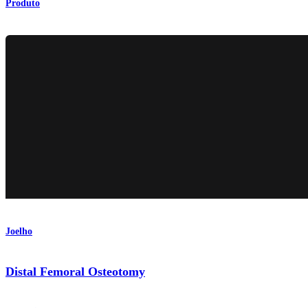
Produto
Joelho
Distal Femoral Osteotomy