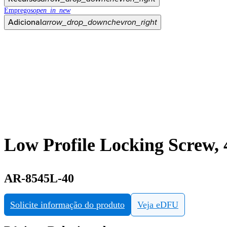
Empregos
open_in_new
Adicional
arrow_drop_down
chevron_right
Low Profile Locking Screw, 
AR-8545L-40
Solicite informação do produto
Veja eDFU