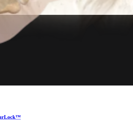
tourLock™