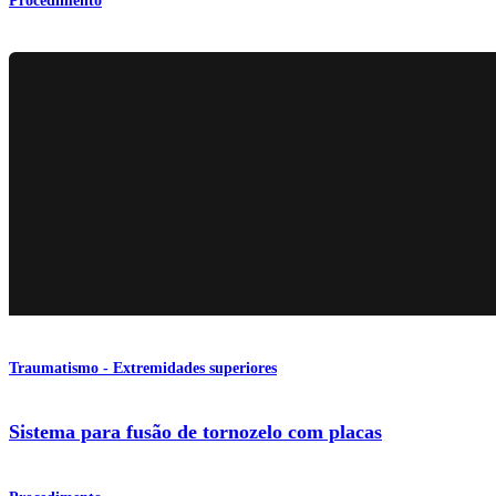
Procedimento
Traumatismo - Extremidades superiores
Sistema para fusão de tornozelo com placas