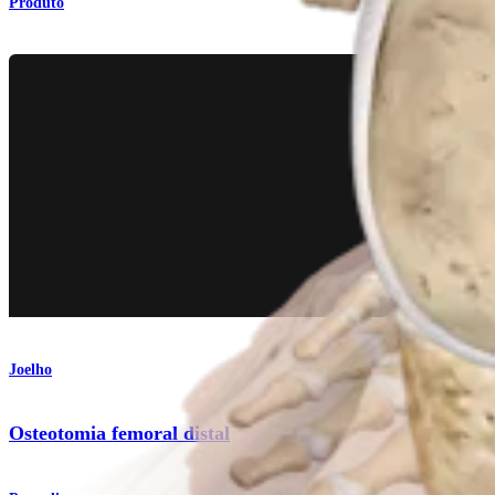
Produto
Joelho
Osteotomia femoral distal