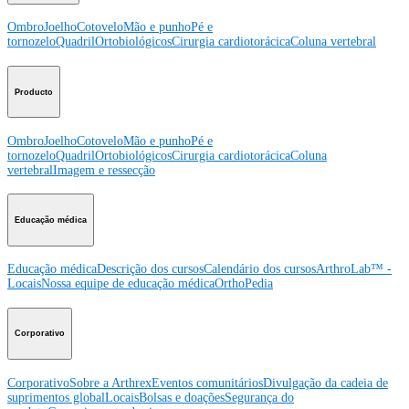
Ombro
Joelho
Cotovelo
Mão e punho
Pé e
tornozelo
Quadril
Ortobiológicos
Cirurgia cardiotorácica
Coluna vertebral
Producto
Ombro
Joelho
Cotovelo
Mão e punho
Pé e
tornozelo
Quadril
Ortobiológicos
Cirurgia cardiotorácica
Coluna
vertebral
Imagem e ressecção
Educação médica
Educação médica
Descrição dos cursos
Calendário dos cursos
ArthroLab™ -
Locais
Nossa equipe de educação médica
OrthoPedia
Corporativo
Corporativo
Sobre a Arthrex
Eventos comunitários
Divulgação da cadeia de
suprimentos global
Locais
Bolsas e doações
Segurança do