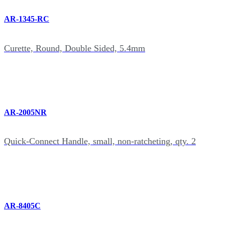
AR-1345-RC
Curette, Round, Double Sided, 5.4mm
AR-2005NR
Quick-Connect Handle, small, non-ratcheting, qty. 2
AR-8405C