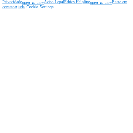
Privacidade
Aviso Legal
Ethics Helpline
Entre em
open_in_new
open_in_new
contato
Ajuda
Cookie Settings