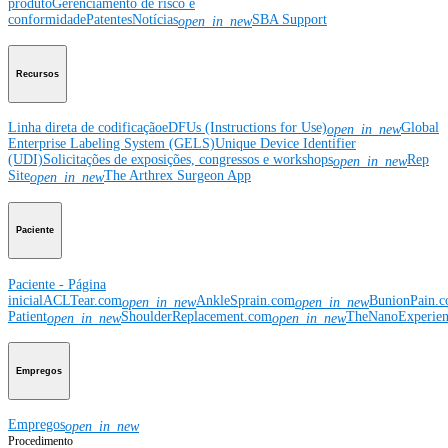
produto
Gerenciamento de risco e
conformidade
Patentes
Notícias
SBA Support
open_in_new
Recursos
Linha direta de codificação
eDFUs (Instructions for Use)
Global
open_in_new
Enterprise Labeling System (GELS)
Unique Device Identifier
(UDI)
Solicitações de exposições, congressos e workshops
Rep
open_in_new
Site
The Arthrex Surgeon App
open_in_new
Paciente
Paciente - Página
inicial
ACLTear.com
AnkleSprain.com
BunionPain.
open_in_new
open_in_new
Patient
ShoulderReplacement.com
TheNanoExperie
open_in_new
open_in_new
Empregos
Empregos
open_in_new
Procedimento