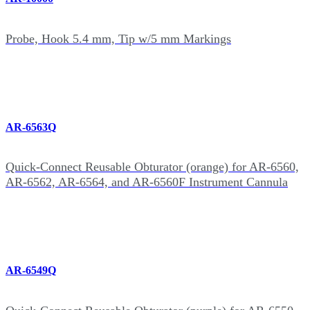
Probe, Hook 5.4 mm, Tip w/5 mm Markings
AR-6563Q
Quick-Connect Reusable Obturator (orange) for AR‑6560,
AR-6562, AR-6564, and AR-6560F Instrument Cannula
AR-6549Q