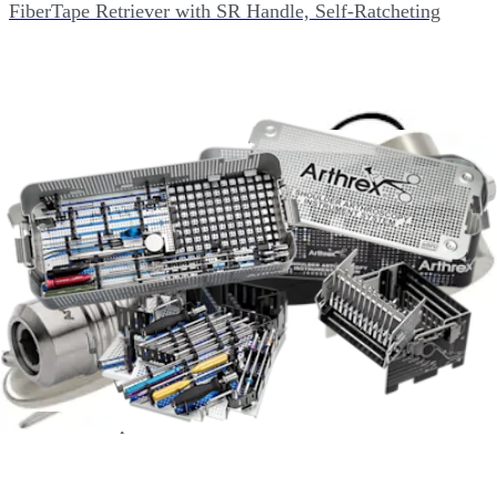
FiberTape Retriever with SR Handle, Self-Ratcheting
AR-13975SR
FiberWire Grasper w/SR Handle
AR-13999MF
FastPass Scorpion SL Suture Passer