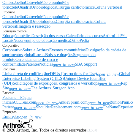
Ombro
Joelho
Cotovelo
Mão e punho
Pé e
tornozelo
Quadril
Ortobiológicos
Cirurgia cardiotorácica
Coluna vertebral
Producto
Ombro
Joelho
Cotovelo
Mão e punho
Pé e
tornozelo
Quadril
Ortobiológicos
Cirurgia cardiotorácica
Coluna
vertebral
Imagem e ressecção
Educação médica
Educação médica
Descrição dos cursos
Calendário dos cursos
ArthroLab™ -
Locais
Nossa equipe de educação médica
OrthoPedia
Corporativo
Corporativo
Sobre a Arthrex
Eventos comunitários
Divulgação da cadeia de
suprimentos global
Locais
Bolsas e doações
Segurança do
produto
Gerenciamento de risco e
conformidade
Patentes
Notícias
SBA Support
open_in_new
Recursos
Linha direta de codificação
eDFUs (Instructions for Use)
Global
open_in_new
Enterprise Labeling System (GELS)
Unique Device Identifier
(UDI)
Solicitações de exposições, congressos e workshops
Rep
open_in_new
Site
The Arthrex Surgeon App
open_in_new
Paciente
Paciente - Página
inicial
ACLTear.com
AnkleSprain.com
BunionPain.
open_in_new
open_in_new
Patient
ShoulderReplacement.com
TheNanoExperie
open_in_new
open_in_new
Empregos
Empregos
open_in_new
©
2026
Arthrex, Inc. Todos os direitos reservados
v3.56.0