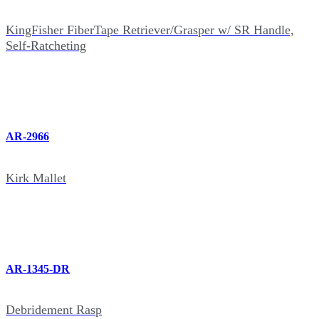
KingFisher FiberTape Retriever/Grasper w/ SR Handle,
Self-Ratcheting
AR-2966
Kirk Mallet
AR-1345-DR
Debridement Rasp