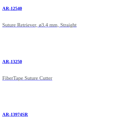
AR-12540
Suture Retriever, ø3.4 mm, Straight
AR-13250
FiberTape Suture Cutter
AR-13974SR