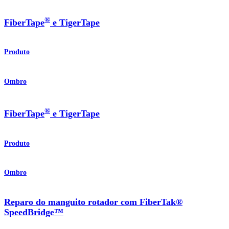
®
FiberTape
e TigerTape
Produto
Ombro
®
FiberTape
e TigerTape
Produto
Ombro
Reparo do manguito rotador com FiberTak®
SpeedBridge™