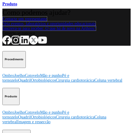
Produto
Como podemos ajudar?
Contacte um representante
Veja eventos, laboratórios e oportunidades educacionais
Inscreva-se para receber: O que há de novo na Arthrex?
Conecte-se conosco
Procedimento
Ombro
Joelho
Cotovelo
Mão e punho
Pé e
tornozelo
Quadril
Ortobiológicos
Cirurgia cardiotorácica
Coluna vertebral
Producto
Ombro
Joelho
Cotovelo
Mão e punho
Pé e
tornozelo
Quadril
Ortobiológicos
Cirurgia cardiotorácica
Coluna
vertebral
Imagem e ressecção