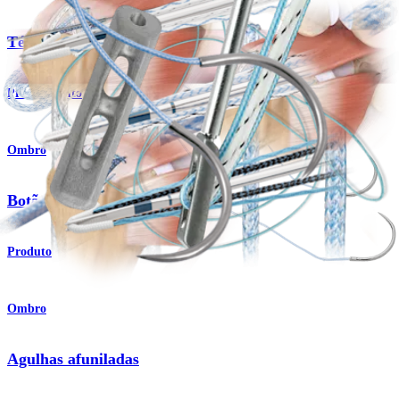
Técnica de botão para tendão do peitoral
Procedimento
Ombro
Botão de reparo Pec
Produto
Ombro
Agulhas afuniladas