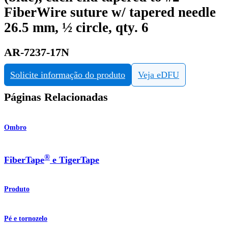
FiberWire suture w/ tapered needle
26.5 mm, ½ circle, qty. 6
AR-7237-17N
Solicite informação do produto
Veja eDFU
Páginas Relacionadas
Ombro
®
FiberTape
e TigerTape
Produto
Pé e tornozelo