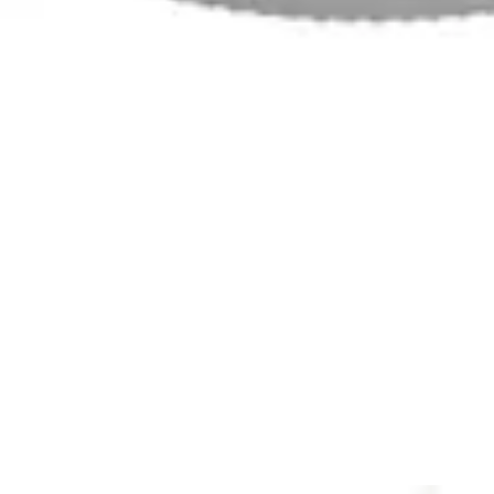
FiberTape® Tendon Compression Bridge
English | 01/27/2025 | LT1-000304-en-US B