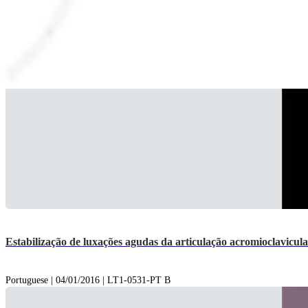
Estabilização de luxações agudas da articulação acromioclavicu
Portuguese | 04/01/2016 | LT1-0531-PT B