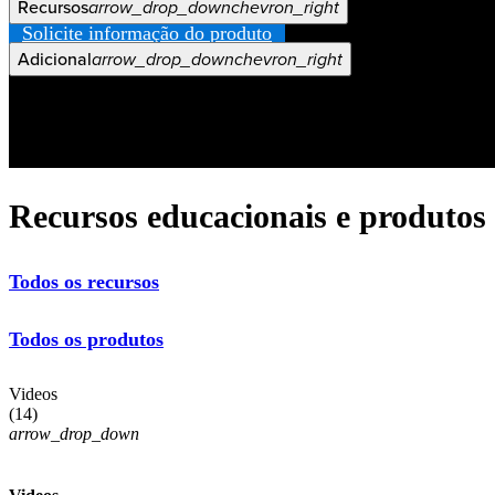
Recursos
arrow_drop_down
chevron_right
Veja Mais
Solicite informação do produto
Empregos
open_in_new
Adicional
arrow_drop_down
chevron_right
Recursos educacionais e produtos
Todos os recursos
Todos os produtos
Videos
(
14
)
arrow_drop_down