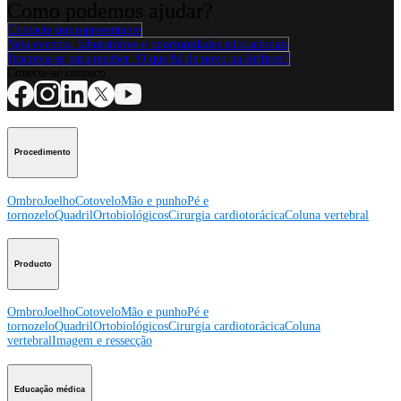
Como podemos ajudar?
Contacte um representante
Veja eventos, laboratórios e oportunidades educacionais
Inscreva-se para receber: O que há de novo na Arthrex?
Conecte-se conosco
Procedimento
Ombro
Joelho
Cotovelo
Mão e punho
Pé e
tornozelo
Quadril
Ortobiológicos
Cirurgia cardiotorácica
Coluna vertebral
Producto
Ombro
Joelho
Cotovelo
Mão e punho
Pé e
tornozelo
Quadril
Ortobiológicos
Cirurgia cardiotorácica
Coluna
vertebral
Imagem e ressecção
Educação médica