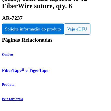
FiberWire suture, qty. 6
AR-7237
Solicite informação do produto
Veja eDFU
Páginas Relacionadas
Ombro
®
FiberTape
e TigerTape
Produto
Pé e tornozelo