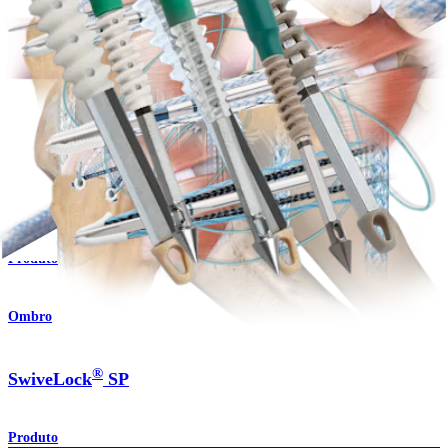
Âncoras flexíveis FiberTak® RC 2.6
Produto
Ombro
®
Âncora SwiveLock
C
Produto
Ombro
®
SwiveLock
SP
Produto