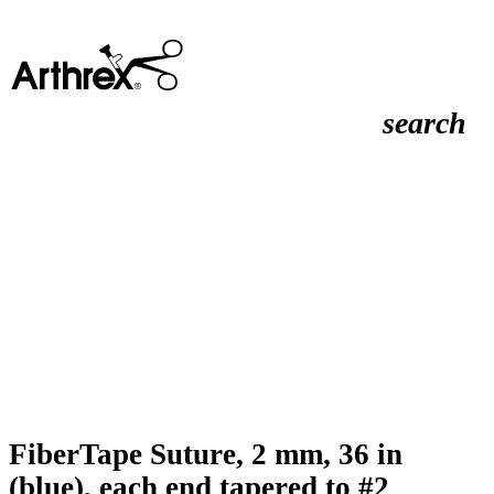
search
FiberTape Suture, 2 mm, 36 in
(blue), each end tapered to #2