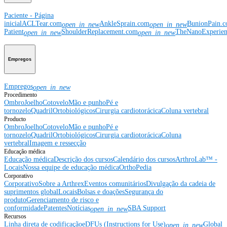
Paciente - Página
inicial
ACLTear.com
AnkleSprain.com
BunionPain.
open_in_new
open_in_new
Patient
ShoulderReplacement.com
TheNanoExperie
open_in_new
open_in_new
Empregos
Empregos
open_in_new
Procedimento
Ombro
Joelho
Cotovelo
Mão e punho
Pé e
tornozelo
Quadril
Ortobiológicos
Cirurgia cardiotorácica
Coluna vertebral
Producto
Ombro
Joelho
Cotovelo
Mão e punho
Pé e
tornozelo
Quadril
Ortobiológicos
Cirurgia cardiotorácica
Coluna
vertebral
Imagem e ressecção
Educação médica
Educação médica
Descrição dos cursos
Calendário dos cursos
ArthroLab™ -
Locais
Nossa equipe de educação médica
OrthoPedia
Corporativo
Corporativo
Sobre a Arthrex
Eventos comunitários
Divulgação da cadeia de
suprimentos global
Locais
Bolsas e doações
Segurança do
produto
Gerenciamento de risco e
conformidade
Patentes
Notícias
SBA Support
open_in_new
Recursos
Linha direta de codificação
eDFUs (Instructions for Use)
Global
open_in_new