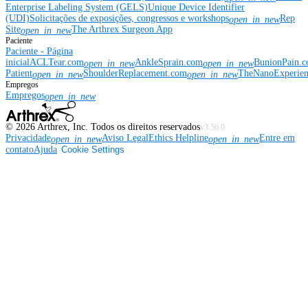
Enterprise Labeling System (GELS)
Unique Device Identifier
(UDI)
Solicitações de exposições, congressos e workshops
Rep
open_in_new
Site
The Arthrex Surgeon App
open_in_new
Paciente
Paciente - Página
inicial
ACLTear.com
AnkleSprain.com
BunionPain.
open_in_new
open_in_new
Patient
ShoulderReplacement.com
TheNanoExperie
open_in_new
open_in_new
Empregos
Empregos
open_in_new
©
2026
Arthrex, Inc. Todos os direitos reservados
v3.56.0
Privacidade
Aviso Legal
Ethics Helpline
Entre em
open_in_new
open_in_new
contato
Ajuda
Cookie Settings