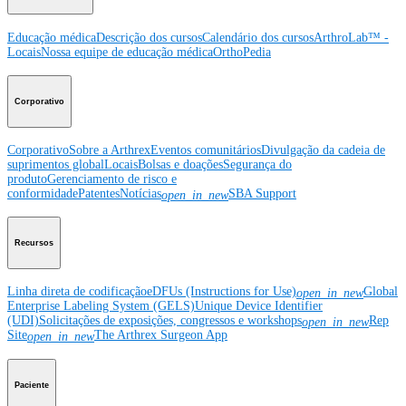
Educação médica
Descrição dos cursos
Calendário dos cursos
ArthroLab™ -
Locais
Nossa equipe de educação médica
OrthoPedia
Corporativo
Corporativo
Sobre a Arthrex
Eventos comunitários
Divulgação da cadeia de
suprimentos global
Locais
Bolsas e doações
Segurança do
produto
Gerenciamento de risco e
conformidade
Patentes
Notícias
SBA Support
open_in_new
Recursos
Linha direta de codificação
eDFUs (Instructions for Use)
Global
open_in_new
Enterprise Labeling System (GELS)
Unique Device Identifier
(UDI)
Solicitações de exposições, congressos e workshops
Rep
open_in_new
Site
The Arthrex Surgeon App
open_in_new
Paciente