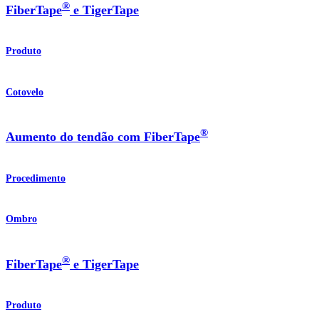
®
FiberTape
e TigerTape
Produto
Cotovelo
®
Aumento do tendão com FiberTape
Procedimento
Ombro
®
FiberTape
e TigerTape
Produto