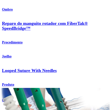
Ombro
Reparo do manguito rotador com FiberTak®
SpeedBridge™
Procedimento
Joelho
Looped Suture With Needles
Produto
Ombro