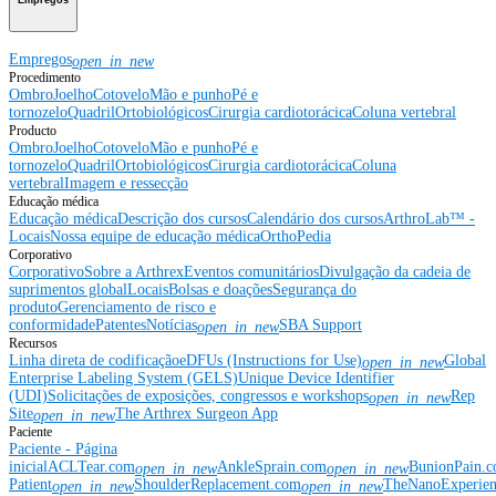
Empregos
open_in_new
Procedimento
Ombro
Joelho
Cotovelo
Mão e punho
Pé e
tornozelo
Quadril
Ortobiológicos
Cirurgia cardiotorácica
Coluna vertebral
Producto
Ombro
Joelho
Cotovelo
Mão e punho
Pé e
tornozelo
Quadril
Ortobiológicos
Cirurgia cardiotorácica
Coluna
vertebral
Imagem e ressecção
Educação médica
Educação médica
Descrição dos cursos
Calendário dos cursos
ArthroLab™ -
Locais
Nossa equipe de educação médica
OrthoPedia
Corporativo
Corporativo
Sobre a Arthrex
Eventos comunitários
Divulgação da cadeia de
suprimentos global
Locais
Bolsas e doações
Segurança do
produto
Gerenciamento de risco e
conformidade
Patentes
Notícias
SBA Support
open_in_new
Recursos
Linha direta de codificação
eDFUs (Instructions for Use)
Global
open_in_new
Enterprise Labeling System (GELS)
Unique Device Identifier
(UDI)
Solicitações de exposições, congressos e workshops
Rep
open_in_new
Site
The Arthrex Surgeon App
open_in_new
Paciente
Paciente - Página
inicial
ACLTear.com
AnkleSprain.com
BunionPain.
open_in_new
open_in_new
Patient
ShoulderReplacement.com
TheNanoExperie
open_in_new
open_in_new