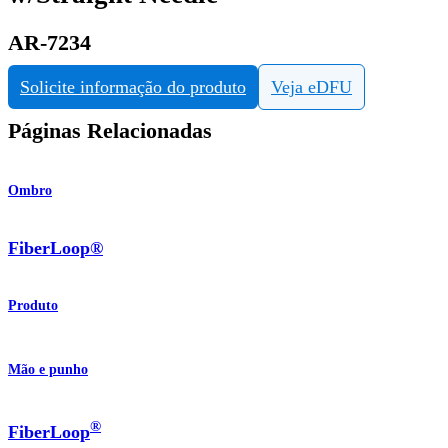
AR-7234
Solicite informação do produto
Veja eDFU
Páginas Relacionadas
Ombro
FiberLoop®
Produto
Mão e punho
®
FiberLoop