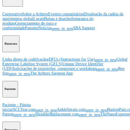
Corporativo
Sobre a Arthrex
Eventos comunitários
Divulgação da cadeia de
suprimentos global
Locais
Bolsas e doações
Segurança do
produto
Gerenciamento de risco e
conformidade
Patentes
Notícias
SBA Support
open_in_new
Recursos
Linha direta de codificação
eDFUs (Instructions for Use)
Global
open_in_new
Enterprise Labeling System (GELS)
Unique Device Identifier
(UDI)
Solicitações de exposições, congressos e workshops
Rep
open_in_new
Site
The Arthrex Surgeon App
open_in_new
Paciente
Paciente - Página
inicial
ACLTear.com
AnkleSprain.com
BunionPain.
open_in_new
open_in_new
Patient
ShoulderReplacement.com
TheNanoExperie
open_in_new
open_in_new
Empregos