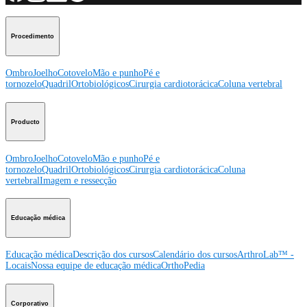
Procedimento
Ombro
Joelho
Cotovelo
Mão e punho
Pé e
tornozelo
Quadril
Ortobiológicos
Cirurgia cardiotorácica
Coluna vertebral
Producto
Ombro
Joelho
Cotovelo
Mão e punho
Pé e
tornozelo
Quadril
Ortobiológicos
Cirurgia cardiotorácica
Coluna
vertebral
Imagem e ressecção
Educação médica
Educação médica
Descrição dos cursos
Calendário dos cursos
ArthroLab™ -
Locais
Nossa equipe de educação médica
OrthoPedia
Corporativo