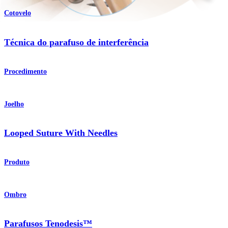
Cotovelo
Técnica do parafuso de interferência
Procedimento
Joelho
Looped Suture With Needles
Produto
Ombro
Parafusos Tenodesis™