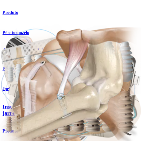
Produto
Pé e tornozelo
Aumento do FLH
Procedimento
Joelho
Instrumentos de preparo e extração do enxerto de
jarrete
Produto