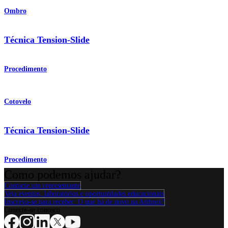
Ombro
Técnica Tension-Slide
Procedimento
Cotovelo
Técnica Tension-Slide
Procedimento
Como podemos ajudar?
Contacte um representante
Veja eventos, laboratórios e oportunidades educacionais
Inscreva-se para receber: O que há de novo na Arthrex?
Conecte-se conosco