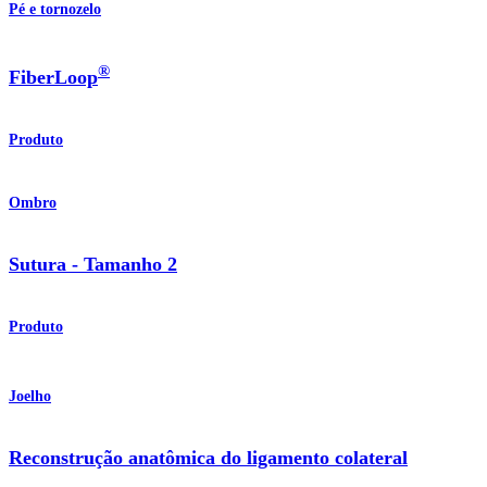
Pé e tornozelo
®
FiberLoop
Produto
Ombro
Sutura - Tamanho 2
Produto
Joelho
Reconstrução anatômica do ligamento colateral