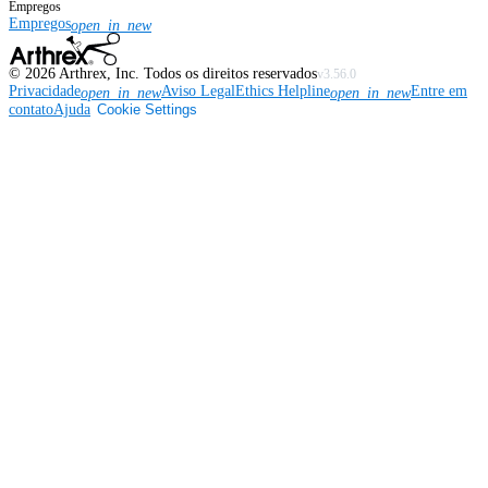
Empregos
Empregos
open_in_new
©
2026
Arthrex, Inc. Todos os direitos reservados
v3.56.0
Privacidade
Aviso Legal
Ethics Helpline
Entre em
open_in_new
open_in_new
contato
Ajuda
Cookie Settings