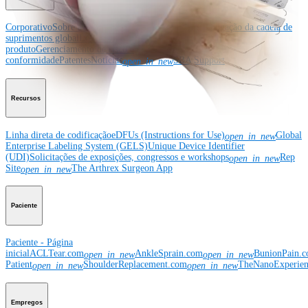
Corporativo
Sobre a Arthrex
Eventos comunitários
Divulgação da cadeia de
suprimentos global
Locais
Bolsas e doações
Segurança do
produto
Gerenciamento de risco e
conformidade
Patentes
Notícias
SBA Support
open_in_new
Recursos
Linha direta de codificação
eDFUs (Instructions for Use)
Global
open_in_new
Enterprise Labeling System (GELS)
Unique Device Identifier
(UDI)
Solicitações de exposições, congressos e workshops
Rep
open_in_new
Site
The Arthrex Surgeon App
open_in_new
Paciente
Paciente - Página
inicial
ACLTear.com
AnkleSprain.com
BunionPain.
open_in_new
open_in_new
Patient
ShoulderReplacement.com
TheNanoExperie
open_in_new
open_in_new
Empregos