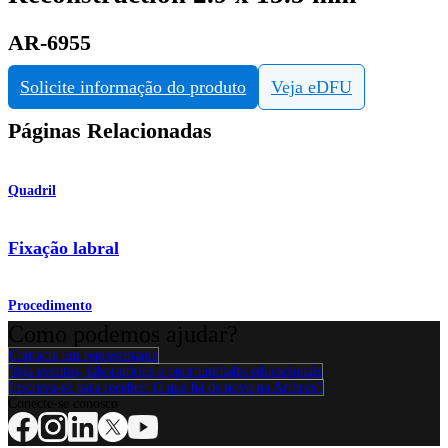
AR-6955
Solicite informação do produto
Veja eDFU
Páginas Relacionadas
Quadril
Fixação labral
Procedimento
Como podemos ajudar?
Contacte um representante
Veja eventos, laboratórios e oportunidades educacionais
Inscreva-se para receber: O que há de novo na Arthrex?
Conecte-se conosco