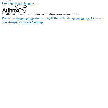
Empregos
open_in_new
©
2026
Arthrex, Inc. Todos os direitos reservados
v3.56.0
Privacidade
Aviso Legal
Ethics Helpline
Entre em
open_in_new
open_in_new
contato
Ajuda
Cookie Settings