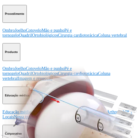
Procedimento
Ombro
Joelho
Cotovelo
Mão e punho
Pé e
tornozelo
Quadril
Ortobiológicos
Cirurgia cardiotorácica
Coluna vertebral
Producto
Ombro
Joelho
Cotovelo
Mão e punho
Pé e
tornozelo
Quadril
Ortobiológicos
Cirurgia cardiotorácica
Coluna
vertebral
Imagem e ressecção
Educação médica
Educação médica
Descrição dos cursos
Calendário dos cursos
ArthroLab™ -
Locais
Nossa equipe de educação médica
OrthoPedia
Corporativo