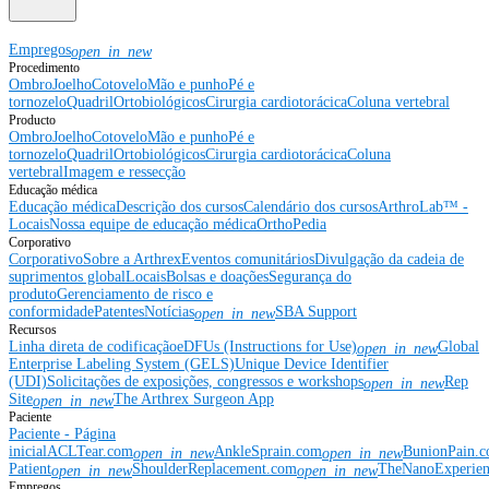
Empregos
open_in_new
Procedimento
Ombro
Joelho
Cotovelo
Mão e punho
Pé e
tornozelo
Quadril
Ortobiológicos
Cirurgia cardiotorácica
Coluna vertebral
Producto
Ombro
Joelho
Cotovelo
Mão e punho
Pé e
tornozelo
Quadril
Ortobiológicos
Cirurgia cardiotorácica
Coluna
vertebral
Imagem e ressecção
Educação médica
Educação médica
Descrição dos cursos
Calendário dos cursos
ArthroLab™ -
Locais
Nossa equipe de educação médica
OrthoPedia
Corporativo
Corporativo
Sobre a Arthrex
Eventos comunitários
Divulgação da cadeia de
suprimentos global
Locais
Bolsas e doações
Segurança do
produto
Gerenciamento de risco e
conformidade
Patentes
Notícias
SBA Support
open_in_new
Recursos
Linha direta de codificação
eDFUs (Instructions for Use)
Global
open_in_new
Enterprise Labeling System (GELS)
Unique Device Identifier
(UDI)
Solicitações de exposições, congressos e workshops
Rep
open_in_new
Site
The Arthrex Surgeon App
open_in_new
Paciente
Paciente - Página
inicial
ACLTear.com
AnkleSprain.com
BunionPain.
open_in_new
open_in_new
Patient
ShoulderReplacement.com
TheNanoExperie
open_in_new
open_in_new
Empregos