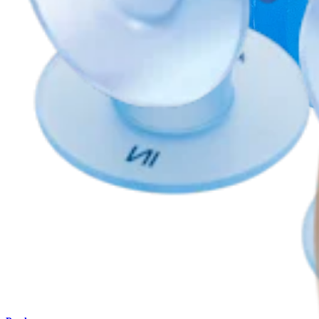
Produto
Quadril
Cânulas PassPort™ Button