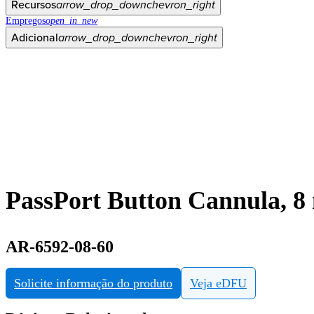
Recursos
arrow_drop_down
chevron_right
Empregos
open_in_new
Adicional
arrow_drop_down
chevron_right
PassPort Button Cannula, 8 
AR-6592-08-60
Solicite informação do produto
Veja eDFU