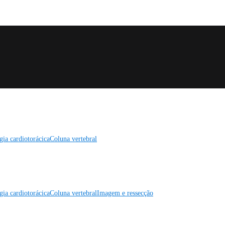
gia cardiotorácica
Coluna vertebral
gia cardiotorácica
Coluna vertebral
Imagem e ressecção