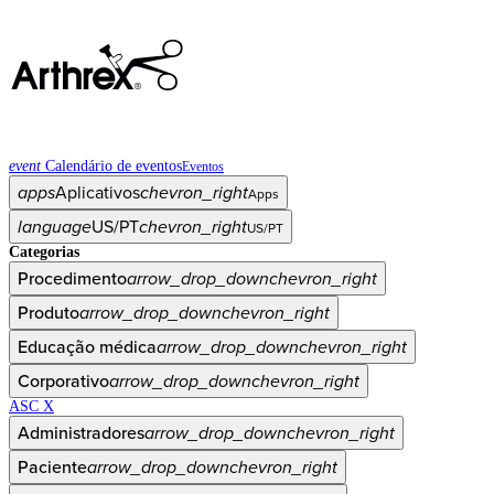
event
Calendário de eventos
Eventos
apps
Aplicativos
chevron_right
Apps
language
US/PT
chevron_right
US/PT
Categorias
Procedimento
arrow_drop_down
chevron_right
Produto
arrow_drop_down
chevron_right
Educação médica
arrow_drop_down
chevron_right
Corporativo
arrow_drop_down
chevron_right
ASC X
Administradores
arrow_drop_down
chevron_right
Paciente
arrow_drop_down
chevron_right