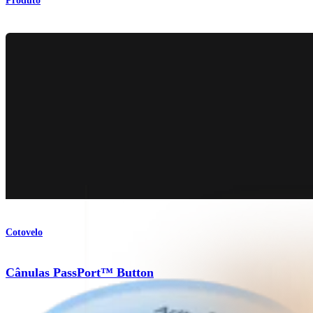
Produto
Cotovelo
Cânulas PassPort™ Button