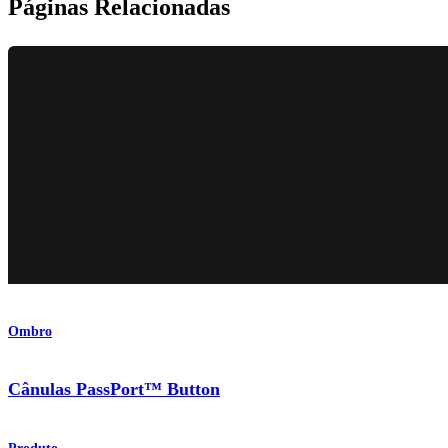
Páginas Relacionadas
Ombro
Cânulas PassPort™ Button