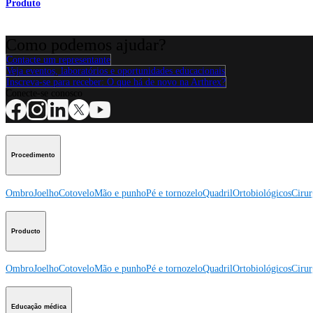
Produto
Como podemos ajudar?
Contacte um representante
Veja eventos, laboratórios e oportunidades educacionais
Inscreva-se para receber: O que há de novo na Arthrex?
Conecte-se conosco
Procedimento
Ombro
Joelho
Cotovelo
Mão e punho
Pé e tornozelo
Quadril
Ortobiológicos
Cirur
Producto
Ombro
Joelho
Cotovelo
Mão e punho
Pé e tornozelo
Quadril
Ortobiológicos
Cirur
Educação médica