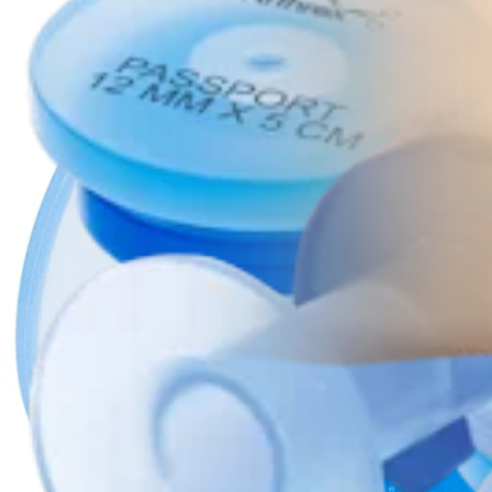
Produto
Joelho
Cânulas PassPort Button™