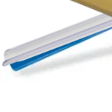
Knee Obturator for Posterior Portals
Guias de técnicas cirúrgicas | English | 03/08/2013 | LT1-0190-EN A