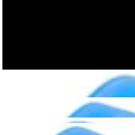
Simplified Posterior Portal Creation and Cannu
Joel Boyd, MD
Vídeos de técnicas cirúrgicas | 06:23 | English | 05/13/2013 | VID1-0190-EN