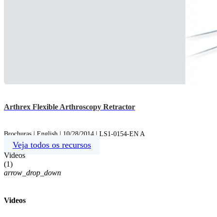
Arthrex Flexible Arthroscopy Retractor
Brochuras | English | 10/28/2014 | LS1-0154-EN A
Veja todos os recursos
Videos
(
1
)
arrow_drop_down
Videos