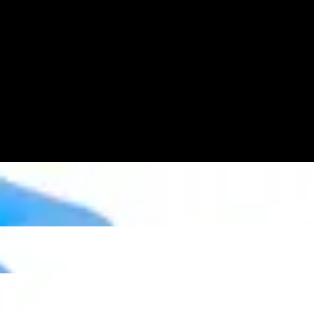
Video
la Insertion Using the Knee Obturator
 A