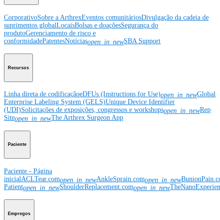
Corporativo
Sobre a Arthrex
Eventos comunitários
Divulgação da cadeia de
suprimentos global
Locais
Bolsas e doações
Segurança do
produto
Gerenciamento de risco e
conformidade
Patentes
Notícias
SBA Support
open_in_new
Recursos
Linha direta de codificação
eDFUs (Instructions for Use)
Global
open_in_new
Enterprise Labeling System (GELS)
Unique Device Identifier
(UDI)
Solicitações de exposições, congressos e workshops
Rep
open_in_new
Site
The Arthrex Surgeon App
open_in_new
Paciente
Paciente - Página
inicial
ACLTear.com
AnkleSprain.com
BunionPain.
open_in_new
open_in_new
Patient
ShoulderReplacement.com
TheNanoExperie
open_in_new
open_in_new
Empregos