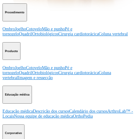
Procedimento
Ombro
Joelho
Cotovelo
Mão e punho
Pé e
tornozelo
Quadril
Ortobiológicos
Cirurgia cardiotorácica
Coluna vertebral
Producto
Ombro
Joelho
Cotovelo
Mão e punho
Pé e
tornozelo
Quadril
Ortobiológicos
Cirurgia cardiotorácica
Coluna
vertebral
Imagem e ressecção
Educação médica
Educação médica
Descrição dos cursos
Calendário dos cursos
ArthroLab™ -
Locais
Nossa equipe de educação médica
OrthoPedia
Corporativo