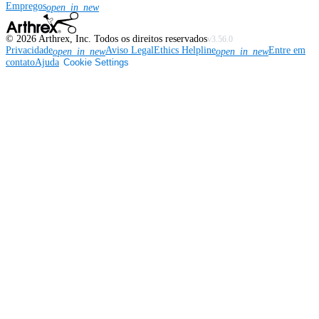
Empregos
open_in_new
©
2026
Arthrex, Inc. Todos os direitos reservados
v3.56.0
Privacidade
Aviso Legal
Ethics Helpline
Entre em
open_in_new
open_in_new
contato
Ajuda
Cookie Settings