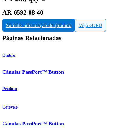
AR-6592-08-40
Solicite informação do produto
Veja eDFU
Páginas Relacionadas
Ombro
Cânulas PassPort™ Button
Produto
Cotovelo
Cânulas PassPort™ Button