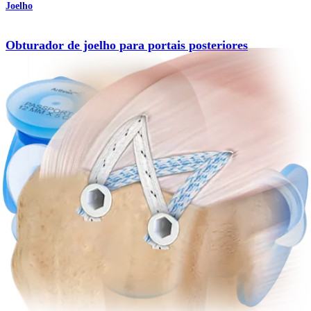
Joelho
Obturador de joelho para portais posteriores
Produto
Ombro
Técnica em duas fileiras SpeedBridge™
Procedimento
Como podemos ajudar?
Contacte um representante
Veja eventos, laboratórios e oportunidades educacionais
Inscreva-se para receber: O que há de novo na Arthrex?
Conecte-se conosco