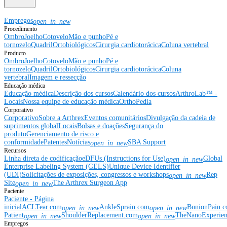
Empregos
open_in_new
Procedimento
Ombro
Joelho
Cotovelo
Mão e punho
Pé e
tornozelo
Quadril
Ortobiológicos
Cirurgia cardiotorácica
Coluna vertebral
Producto
Ombro
Joelho
Cotovelo
Mão e punho
Pé e
tornozelo
Quadril
Ortobiológicos
Cirurgia cardiotorácica
Coluna
vertebral
Imagem e ressecção
Educação médica
Educação médica
Descrição dos cursos
Calendário dos cursos
ArthroLab™ -
Locais
Nossa equipe de educação médica
OrthoPedia
Corporativo
Corporativo
Sobre a Arthrex
Eventos comunitários
Divulgação da cadeia de
suprimentos global
Locais
Bolsas e doações
Segurança do
produto
Gerenciamento de risco e
conformidade
Patentes
Notícias
SBA Support
open_in_new
Recursos
Linha direta de codificação
eDFUs (Instructions for Use)
Global
open_in_new
Enterprise Labeling System (GELS)
Unique Device Identifier
(UDI)
Solicitações de exposições, congressos e workshops
Rep
open_in_new
Site
The Arthrex Surgeon App
open_in_new
Paciente
Paciente - Página
inicial
ACLTear.com
AnkleSprain.com
BunionPain.
open_in_new
open_in_new
Patient
ShoulderReplacement.com
TheNanoExperie
open_in_new
open_in_new
Empregos