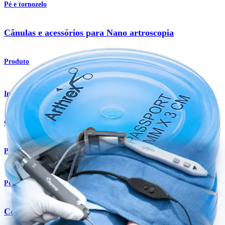
Pé e tornozelo
Cânulas e acessórios para Nano artroscopia
Produto
Imagem e ressecção
Cânulas e acessórios para nanoscopia
Produto
Pé e tornozelo
Console para nano artroscopia