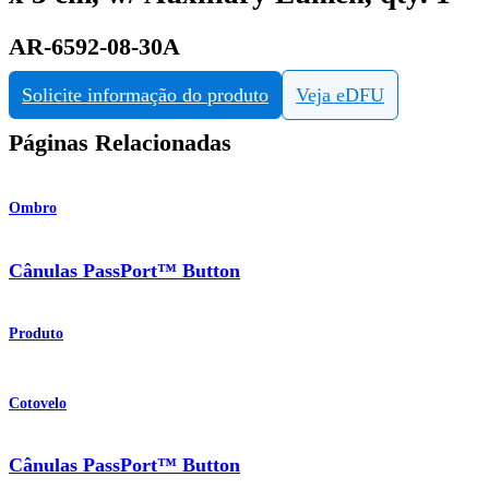
AR-6592-08-30A
Solicite informação do produto
Veja eDFU
Páginas Relacionadas
Ombro
Cânulas PassPort™ Button
Produto
Cotovelo
Cânulas PassPort™ Button