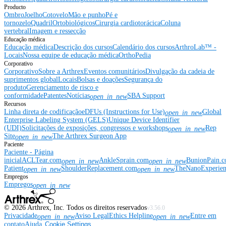
Producto
Ombro
Joelho
Cotovelo
Mão e punho
Pé e
tornozelo
Quadril
Ortobiológicos
Cirurgia cardiotorácica
Coluna
vertebral
Imagem e ressecção
Educação médica
Educação médica
Descrição dos cursos
Calendário dos cursos
ArthroLab™ -
Locais
Nossa equipe de educação médica
OrthoPedia
Corporativo
Corporativo
Sobre a Arthrex
Eventos comunitários
Divulgação da cadeia de
suprimentos global
Locais
Bolsas e doações
Segurança do
produto
Gerenciamento de risco e
conformidade
Patentes
Notícias
SBA Support
open_in_new
Recursos
Linha direta de codificação
eDFUs (Instructions for Use)
Global
open_in_new
Enterprise Labeling System (GELS)
Unique Device Identifier
(UDI)
Solicitações de exposições, congressos e workshops
Rep
open_in_new
Site
The Arthrex Surgeon App
open_in_new
Paciente
Paciente - Página
inicial
ACLTear.com
AnkleSprain.com
BunionPain.
open_in_new
open_in_new
Patient
ShoulderReplacement.com
TheNanoExperie
open_in_new
open_in_new
Empregos
Empregos
open_in_new
©
2026
Arthrex, Inc. Todos os direitos reservados
v3.56.0
Privacidade
Aviso Legal
Ethics Helpline
Entre em
open_in_new
open_in_new
contato
Ajuda
Cookie Settings