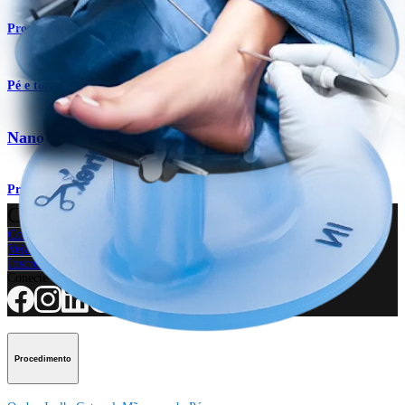
Produto
Pé e tornozelo
Nano artroscopia para pé e tornozelo
Procedimento
Como podemos ajudar?
Contacte um representante
Veja eventos, laboratórios e oportunidades educacionais
Inscreva-se para receber: O que há de novo na Arthrex?
Conecte-se conosco
Procedimento