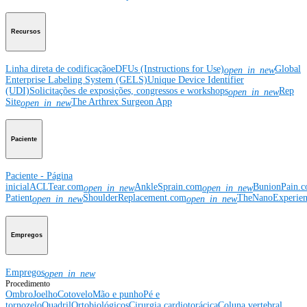
Recursos
Linha direta de codificação
eDFUs (Instructions for Use)
Global
open_in_new
Enterprise Labeling System (GELS)
Unique Device Identifier
(UDI)
Solicitações de exposições, congressos e workshops
Rep
open_in_new
Site
The Arthrex Surgeon App
open_in_new
Paciente
Paciente - Página
inicial
ACLTear.com
AnkleSprain.com
BunionPain.
open_in_new
open_in_new
Patient
ShoulderReplacement.com
TheNanoExperie
open_in_new
open_in_new
Empregos
Empregos
open_in_new
Procedimento
Ombro
Joelho
Cotovelo
Mão e punho
Pé e
tornozelo
Quadril
Ortobiológicos
Cirurgia cardiotorácica
Coluna vertebral