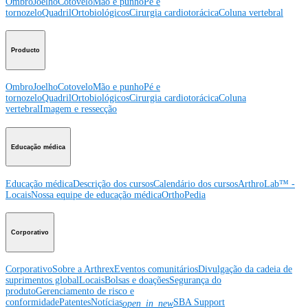
Ombro
Joelho
Cotovelo
Mão e punho
Pé e
tornozelo
Quadril
Ortobiológicos
Cirurgia cardiotorácica
Coluna vertebral
Producto
Ombro
Joelho
Cotovelo
Mão e punho
Pé e
tornozelo
Quadril
Ortobiológicos
Cirurgia cardiotorácica
Coluna
vertebral
Imagem e ressecção
Educação médica
Educação médica
Descrição dos cursos
Calendário dos cursos
ArthroLab™ -
Locais
Nossa equipe de educação médica
OrthoPedia
Corporativo
Corporativo
Sobre a Arthrex
Eventos comunitários
Divulgação da cadeia de
suprimentos global
Locais
Bolsas e doações
Segurança do
produto
Gerenciamento de risco e
conformidade
Patentes
Notícias
SBA Support
open_in_new