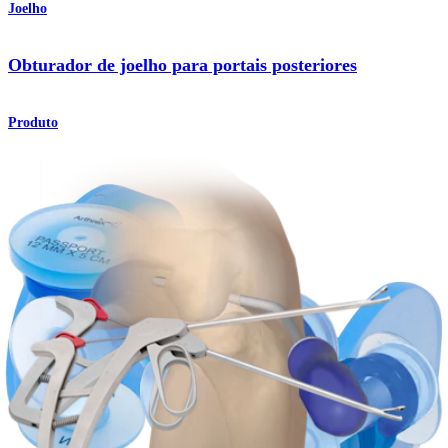
Joelho
Obturador de joelho para portais posteriores
Produto
Joelho
Passador de sutura Knee Scorpion™
Produto
Joelho
Reparo do menisco com técnica all-suture