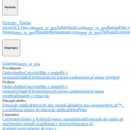
Paciente
Paciente - Página
inicial
ACLTear.com
AnkleSprain.com
BunionPain.
open_in_new
open_in_new
Patient
ShoulderReplacement.com
TheNanoExperie
open_in_new
open_in_new
Empregos
Empregos
open_in_new
Procedimento
Ombro
Joelho
Cotovelo
Mão e punho
Pé e
tornozelo
Quadril
Ortobiológicos
Cirurgia cardiotorácica
Coluna vertebral
Producto
Ombro
Joelho
Cotovelo
Mão e punho
Pé e
tornozelo
Quadril
Ortobiológicos
Cirurgia cardiotorácica
Coluna
vertebral
Imagem e ressecção
Educação médica
Educação médica
Descrição dos cursos
Calendário dos cursos
ArthroLab™ -
Locais
Nossa equipe de educação médica
OrthoPedia
Corporativo
Corporativo
Sobre a Arthrex
Eventos comunitários
Divulgação da cadeia de
suprimentos global
Locais
Bolsas e doações
Segurança do
produto
Gerenciamento de risco e