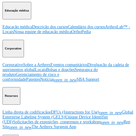
Educação médica
Educação médica
Descrição dos cursos
Calendário dos cursos
ArthroLab™ -
Locais
Nossa equipe de educação médica
OrthoPedia
Corporativo
Corporativo
Sobre a Arthrex
Eventos comunitários
Divulgação da cadeia de
suprimentos global
Locais
Bolsas e doações
Segurança do
produto
Gerenciamento de risco e
conformidade
Patentes
Notícias
SBA Support
open_in_new
Recursos
Linha direta de codificação
eDFUs (Instructions for Use)
Global
open_in_new
Enterprise Labeling System (GELS)
Unique Device Identifier
(UDI)
Solicitações de exposições, congressos e workshops
Rep
open_in_new
Site
The Arthrex Surgeon App
open_in_new