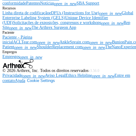
conformidade
Patentes
Notícias
SBA Support
open_in_new
Recursos
Linha direta de codificação
eDFUs (Instructions for Use)
Global
open_in_new
Enterprise Labeling System (GELS)
Unique Device Identifier
(UDI)
Solicitações de exposições, congressos e workshops
Rep
open_in_new
Site
The Arthrex Surgeon App
open_in_new
Paciente
Paciente - Página
inicial
ACLTear.com
AnkleSprain.com
BunionPain.
open_in_new
open_in_new
Patient
ShoulderReplacement.com
TheNanoExperie
open_in_new
open_in_new
Empregos
Empregos
open_in_new
©
2026
Arthrex, Inc. Todos os direitos reservados
v3.56.0
Privacidade
Aviso Legal
Ethics Helpline
Entre em
open_in_new
open_in_new
contato
Ajuda
Cookie Settings