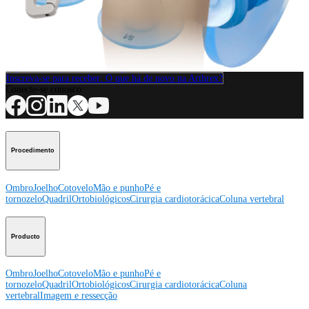
Procedimento
Como podemos ajudar?
Contacte um representante
Veja eventos, laboratórios e oportunidades educacionais
Inscreva-se para receber: O que há de novo na Arthrex?
Conecte-se conosco
Procedimento
Ombro
Joelho
Cotovelo
Mão e punho
Pé e
tornozelo
Quadril
Ortobiológicos
Cirurgia cardiotorácica
Coluna vertebral
Producto
Ombro
Joelho
Cotovelo
Mão e punho
Pé e
tornozelo
Quadril
Ortobiológicos
Cirurgia cardiotorácica
Coluna
vertebral
Imagem e ressecção