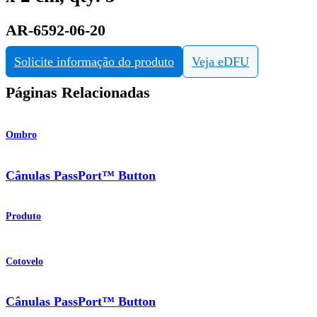
AR-6592-06-20
Solicite informação do produto
Veja eDFU
Páginas Relacionadas
Ombro
Cânulas PassPort™ Button
Produto
Cotovelo
Cânulas PassPort™ Button