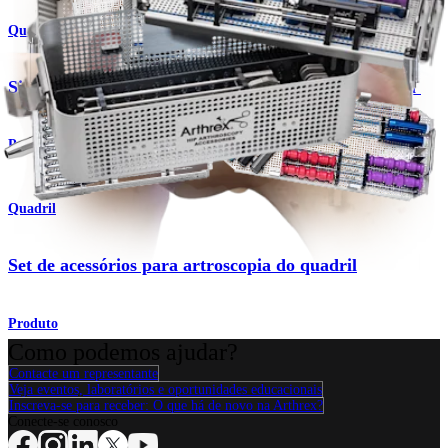
Quadril
Sistema de instrumentos para artroscopia de quadril
Produto
Quadril
Set de acessórios para artroscopia do quadril
Produto
Como podemos ajudar?
Contacte um representante
Veja eventos, laboratórios e oportunidades educacionais
Inscreva-se para receber: O que há de novo na Arthrex?
Conecte-se conosco