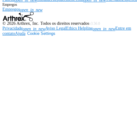
open_in_new
open_in_new
Empregos
Empregos
open_in_new
©
2026
Arthrex, Inc. Todos os direitos reservados
v3.56.0
Privacidade
Aviso Legal
Ethics Helpline
Entre em
open_in_new
open_in_new
contato
Ajuda
Cookie Settings