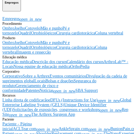
Empregos
Empregos
open_in_new
Procedimento
Ombro
Joelho
Cotovelo
Mão e punho
Pé e
tornozelo
Quadril
Ortobiológicos
Cirurgia cardiotorácica
Coluna vertebral
Producto
Ombro
Joelho
Cotovelo
Mão e punho
Pé e
tornozelo
Quadril
Ortobiológicos
Cirurgia cardiotorácica
Coluna
vertebral
Imagem e ressecção
Educação médica
Educação médica
Descrição dos cursos
Calendário dos cursos
ArthroLab™ -
Locais
Nossa equipe de educação médica
OrthoPedia
Corporativo
Corporativo
Sobre a Arthrex
Eventos comunitários
Divulgação da cadeia de
suprimentos global
Locais
Bolsas e doações
Segurança do
produto
Gerenciamento de risco e
conformidade
Patentes
Notícias
SBA Support
open_in_new
Recursos
Linha direta de codificação
eDFUs (Instructions for Use)
Global
open_in_new
Enterprise Labeling System (GELS)
Unique Device Identifier
(UDI)
Solicitações de exposições, congressos e workshops
Rep
open_in_new
Site
The Arthrex Surgeon App
open_in_new
Paciente
Paciente - Página
inicial
ACLTear.com
AnkleSprain.com
BunionPain.
open_in_new
open_in_new
Patient
ShoulderReplacement.com
TheNanoExperie