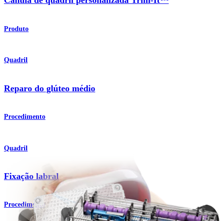
Cânula de quadril personalizada Trim-It™
Produto
Quadril
Reparo do glúteo médio
Procedimento
Quadril
Fixação labral
Procedimento