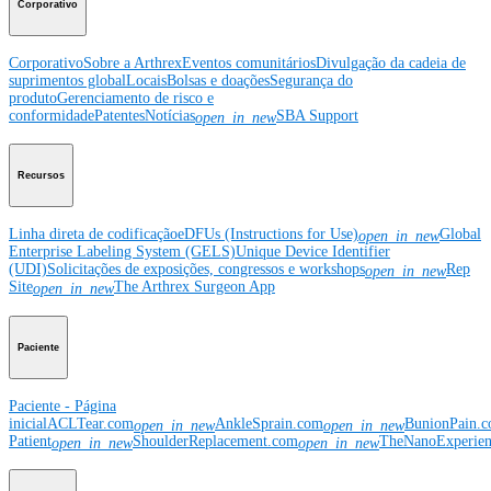
Corporativo
Corporativo
Sobre a Arthrex
Eventos comunitários
Divulgação da cadeia de
suprimentos global
Locais
Bolsas e doações
Segurança do
produto
Gerenciamento de risco e
conformidade
Patentes
Notícias
SBA Support
open_in_new
Recursos
Linha direta de codificação
eDFUs (Instructions for Use)
Global
open_in_new
Enterprise Labeling System (GELS)
Unique Device Identifier
(UDI)
Solicitações de exposições, congressos e workshops
Rep
open_in_new
Site
The Arthrex Surgeon App
open_in_new
Paciente
Paciente - Página
inicial
ACLTear.com
AnkleSprain.com
BunionPain.
open_in_new
open_in_new
Patient
ShoulderReplacement.com
TheNanoExperie
open_in_new
open_in_new