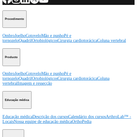
Procedimento
Ombro
Joelho
Cotovelo
Mão e punho
Pé e
tornozelo
Quadril
Ortobiológicos
Cirurgia cardiotorácica
Coluna vertebral
Producto
Ombro
Joelho
Cotovelo
Mão e punho
Pé e
tornozelo
Quadril
Ortobiológicos
Cirurgia cardiotorácica
Coluna
vertebral
Imagem e ressecção
Educação médica
Educação médica
Descrição dos cursos
Calendário dos cursos
ArthroLab™ -
Locais
Nossa equipe de educação médica
OrthoPedia