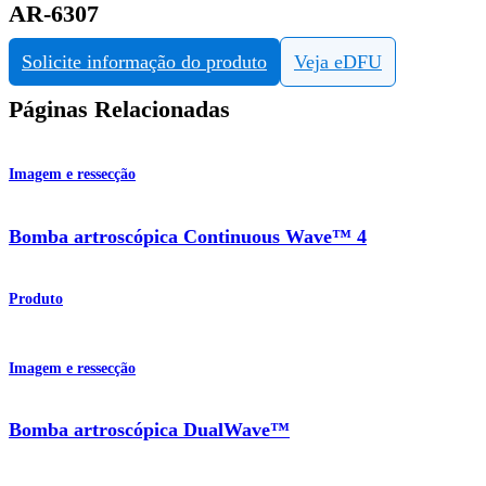
AR-6307
Solicite informação do produto
Veja eDFU
Páginas Relacionadas
Imagem e ressecção
Bomba artroscópica Continuous Wave™ 4
Produto
Imagem e ressecção
Bomba artroscópica DualWave™