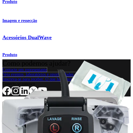
Produto
Imagem e ressecção
Acessórios DualWave
Produto
Como podemos ajudar?
Contacte um representante
Veja eventos, laboratórios e oportunidades educacionais
Inscreva-se para receber: O que há de novo na Arthrex?
Conecte-se conosco
Procedimento
Ombro
Joelho
Cotovelo
Mão e punho
Pé e
tornozelo
Quadril
Ortobiológicos
Cirurgia cardiotorácica
Coluna vertebral