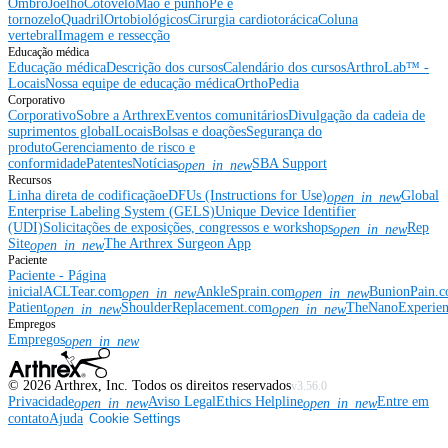
Ombro
Joelho
Cotovelo
Mão e punho
Pé e
tornozelo
Quadril
Ortobiológicos
Cirurgia cardiotorácica
Coluna
vertebral
Imagem e ressecção
Educação médica
Educação médica
Descrição dos cursos
Calendário dos cursos
ArthroLab™ -
Locais
Nossa equipe de educação médica
OrthoPedia
Corporativo
Corporativo
Sobre a Arthrex
Eventos comunitários
Divulgação da cadeia de
suprimentos global
Locais
Bolsas e doações
Segurança do
produto
Gerenciamento de risco e
conformidade
Patentes
Notícias
SBA Support
open_in_new
Recursos
Linha direta de codificação
eDFUs (Instructions for Use)
Global
open_in_new
Enterprise Labeling System (GELS)
Unique Device Identifier
(UDI)
Solicitações de exposições, congressos e workshops
Rep
open_in_new
Site
The Arthrex Surgeon App
open_in_new
Paciente
Paciente - Página
inicial
ACLTear.com
AnkleSprain.com
BunionPain.
open_in_new
open_in_new
Patient
ShoulderReplacement.com
TheNanoExperie
open_in_new
open_in_new
Empregos
Empregos
open_in_new
©
2026
Arthrex, Inc. Todos os direitos reservados
v3.56.0
Privacidade
Aviso Legal
Ethics Helpline
Entre em
open_in_new
open_in_new
contato
Ajuda
Cookie Settings