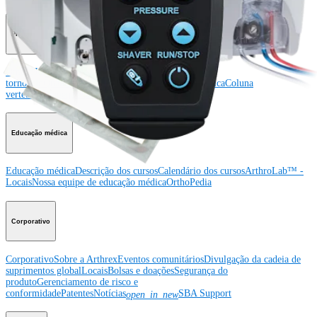
Producto
Ombro
Joelho
Cotovelo
Mão e punho
Pé e
tornozelo
Quadril
Ortobiológicos
Cirurgia cardiotorácica
Coluna
vertebral
Imagem e ressecção
Educação médica
Educação médica
Descrição dos cursos
Calendário dos cursos
ArthroLab™ -
Locais
Nossa equipe de educação médica
OrthoPedia
Corporativo
Corporativo
Sobre a Arthrex
Eventos comunitários
Divulgação da cadeia de
suprimentos global
Locais
Bolsas e doações
Segurança do
produto
Gerenciamento de risco e
conformidade
Patentes
Notícias
SBA Support
open_in_new