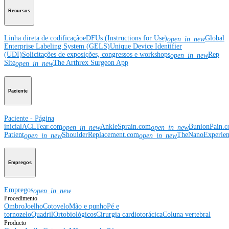
Recursos
Linha direta de codificação
eDFUs (Instructions for Use)
Global
open_in_new
Enterprise Labeling System (GELS)
Unique Device Identifier
(UDI)
Solicitações de exposições, congressos e workshops
Rep
open_in_new
Site
The Arthrex Surgeon App
open_in_new
Paciente
Paciente - Página
inicial
ACLTear.com
AnkleSprain.com
BunionPain.
open_in_new
open_in_new
Patient
ShoulderReplacement.com
TheNanoExperie
open_in_new
open_in_new
Empregos
Empregos
open_in_new
Procedimento
Ombro
Joelho
Cotovelo
Mão e punho
Pé e
tornozelo
Quadril
Ortobiológicos
Cirurgia cardiotorácica
Coluna vertebral
Producto