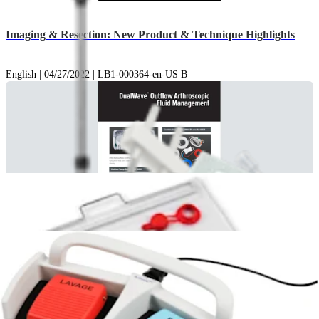
Imaging & Resection: New Product & Technique Highlights
English | 04/27/2022 | LB1-000364-en-US B
DualWave™ Outflow Arthroscopic Fluid Management