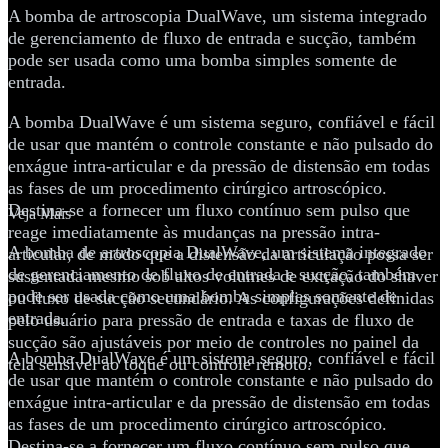
A bomba de artroscopia DualWave, um sistema integrado
de gerenciamento de fluxo de entrada e sucção, também
pode ser usada como uma bomba simples somente de
entrada.
A bomba DualWave é um sistema seguro, confiável e fácil
de usar que mantém o controle constante e não pulsado do
enxágue intra-articular e da pressão de distensão em todas
as fases de um procedimento cirúrgico artroscópico.
Destina-se a fornecer um fluxo contínuo sem pulso que
Veja Mais
reage imediatamente às mudanças na pressão intra-
A bomba de artroscopia DualWave, um sistema integrado
articular, de modo que a distensão da articulação possa ser
de gerenciamento de fluxo de entrada e sucção, também
sustentada mesmo sob altos volumes de extração do shaver
pode ser usada como uma bomba simples somente de
ou fluxo de sucção secundário. As configurações definidas
entrada.
pelo usuário para pressão de entrada e taxas de fluxo de
sucção são ajustáveis por meio de controles no painel da
A bomba DualWave é um sistema seguro, confiável e fácil
tela sensível ao toque ou controle remoto.
de usar que mantém o controle constante e não pulsado do
enxágue intra-articular e da pressão de distensão em todas
as fases de um procedimento cirúrgico artroscópico.
Destina-se a fornecer um fluxo contínuo sem pulso que