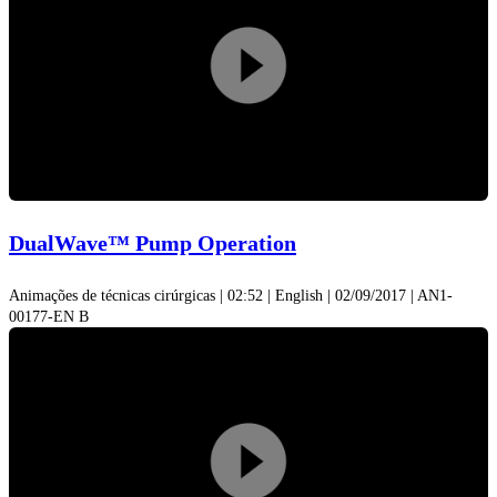
Reprodu
vídeo
DualWave™ Pump Operation
Animações de técnicas cirúrgicas | 02:52 | English | 02/09/2017 | AN1-
00177-EN B