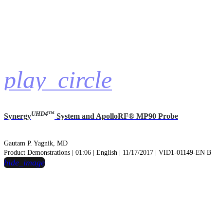
play_circle
UHD4
™
Synergy
System and ApolloRF® MP90 Probe
Gautam P. Yagnik, MD
Product Demonstrations | 01:06 | English | 11/17/2017 | VID1-01149-EN B
hide_image