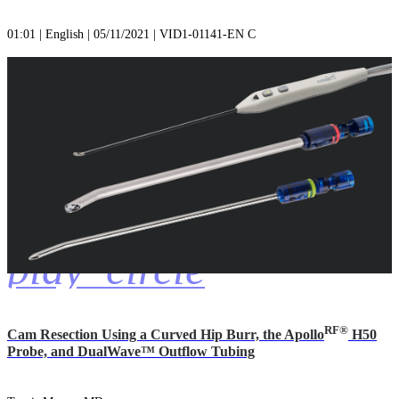
01:01 | English | 05/11/2021 | VID1-01141-EN C
play_circle
RF®
Cam Resection Using a Curved Hip Burr, the Apollo
H50
Probe, and DualWave™ Outflow Tubing