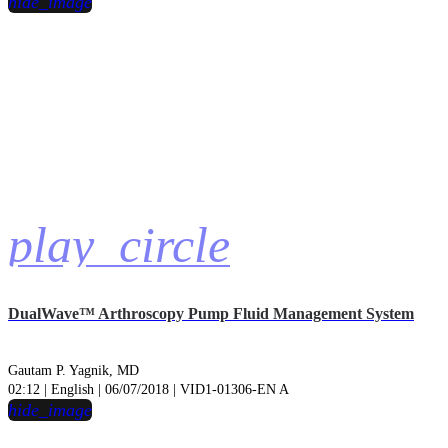
hide_image
play_circle
DualWave™ Arthroscopy Pump Fluid Management System
Gautam P. Yagnik, MD
02:12 | English | 06/07/2018 | VID1-01306-EN A
hide_image