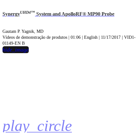
UHD4
™
Synergy
System and ApolloRF® MP90 Probe
Gautam P. Yagnik, MD
Vídeos de demonstração de produtos | 01:06 | English | 11/17/2017 | VID1-
01149-EN B
hide_image
play_circle