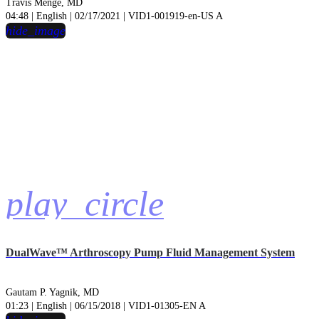
Travis Menge, MD
04:48 | English | 02/17/2021 | VID1-001919-en-US A
hide_image
play_circle
DualWave™ Arthroscopy Pump Fluid Management System
Gautam P. Yagnik, MD
01:23 | English | 06/15/2018 | VID1-01305-EN A