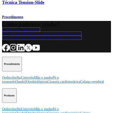
Técnica Tension-Slide
Procedimento
Como podemos ajudar?
Contacte um representante
Veja eventos, laboratórios e oportunidades educacionais
Inscreva-se para receber: O que há de novo na Arthrex?
Conecte-se conosco
Procedimento
Ombro
Joelho
Cotovelo
Mão e punho
Pé e
tornozelo
Quadril
Ortobiológicos
Cirurgia cardiotorácica
Coluna vertebral
Producto
Ombro
Joelho
Cotovelo
Mão e punho
Pé e