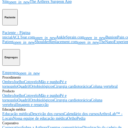
Site
The Arthrex Surgeon App
open_in_new
Paciente
Paciente - Página
inicial
ACLTear.com
AnkleSprain.com
BunionPain.
open_in_new
open_in_new
Patient
ShoulderReplacement.com
TheNanoExperie
open_in_new
open_in_new
Empregos
Empregos
open_in_new
Procedimento
Ombro
Joelho
Cotovelo
Mão e punho
Pé e
tornozelo
Quadril
Ortobiológicos
Cirurgia cardiotorácica
Coluna vertebral
Producto
Ombro
Joelho
Cotovelo
Mão e punho
Pé e
tornozelo
Quadril
Ortobiológicos
Cirurgia cardiotorácica
Coluna
vertebral
Imagem e ressecção
Educação médica
Educação médica
Descrição dos cursos
Calendário dos cursos
ArthroLab™ -
Locais
Nossa equipe de educação médica
OrthoPedia
Corporativo
Corporativo
Sobre a Arthrex
Eventos comunitários
Divulgação da cadeia de