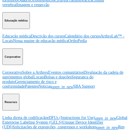
tornozelo
Quadril
Ortobiológicos
Cirurgia cardiotorácica
Coluna
vertebral
Imagem e ressecção
Educação médica
Educação médica
Descrição dos cursos
Calendário dos cursos
ArthroLab™ -
Locais
Nossa equipe de educação médica
OrthoPedia
Corporativo
Corporativo
Sobre a Arthrex
Eventos comunitários
Divulgação da cadeia de
suprimentos global
Locais
Bolsas e doações
Segurança do
produto
Gerenciamento de risco e
conformidade
Patentes
Notícias
SBA Support
open_in_new
Recursos
Linha direta de codificação
eDFUs (Instructions for Use)
Global
open_in_new
Enterprise Labeling System (GELS)
Unique Device Identifier
(UDI)
Solicitações de exposições, congressos e workshops
Rep
open_in_new