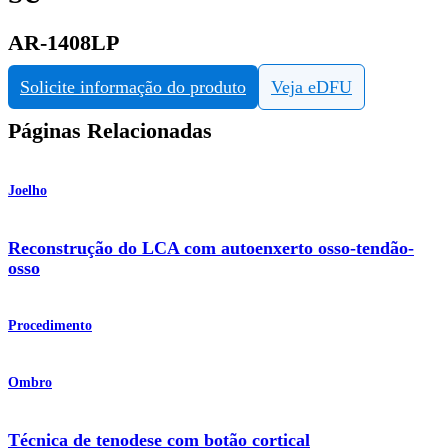
AR-1408LP
Solicite informação do produto
Veja eDFU
Páginas Relacionadas
Joelho
Reconstrução do LCA com autoenxerto osso-tendão-
osso
Procedimento
Ombro
Técnica de tenodese com botão cortical