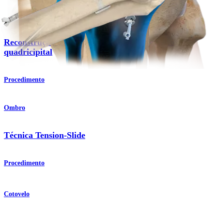
Joelho
Reconstrução do LCA com enxerto do tendão
quadricipital
Procedimento
Ombro
Técnica Tension-Slide
Procedimento
Cotovelo