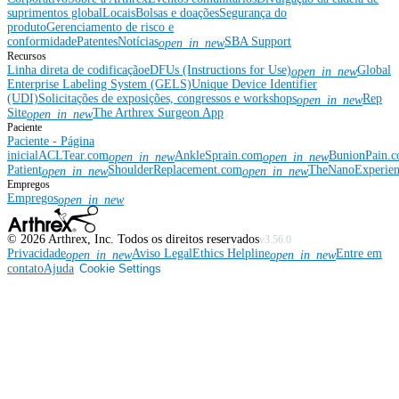
suprimentos global
Locais
Bolsas e doações
Segurança do
produto
Gerenciamento de risco e
conformidade
Patentes
Notícias
SBA Support
open_in_new
Recursos
Linha direta de codificação
eDFUs (Instructions for Use)
Global
open_in_new
Enterprise Labeling System (GELS)
Unique Device Identifier
(UDI)
Solicitações de exposições, congressos e workshops
Rep
open_in_new
Site
The Arthrex Surgeon App
open_in_new
Paciente
Paciente - Página
inicial
ACLTear.com
AnkleSprain.com
BunionPain.
open_in_new
open_in_new
Patient
ShoulderReplacement.com
TheNanoExperie
open_in_new
open_in_new
Empregos
Empregos
open_in_new
©
2026
Arthrex, Inc. Todos os direitos reservados
v3.56.0
Privacidade
Aviso Legal
Ethics Helpline
Entre em
open_in_new
open_in_new
contato
Ajuda
Cookie Settings